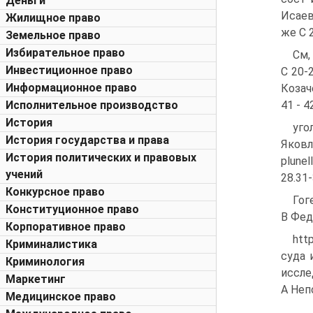
Деньги
Исаев
Жилищное право
же С 
Земельное право
Избирательное право
См,
Инвестиционное право
С 20-
Информационное право
Козач
41 - 
Исполнительное производство
История
уго
История государства и права
Яковл
История политических и правовых
plunel
учений
28.31
Конкурсное право
Гог
Конституционное право
В Фед
Корпоративное право
htt
Криминалистика
суда 
Криминология
иссле
Маркетинг
А Неп
Медицинское право