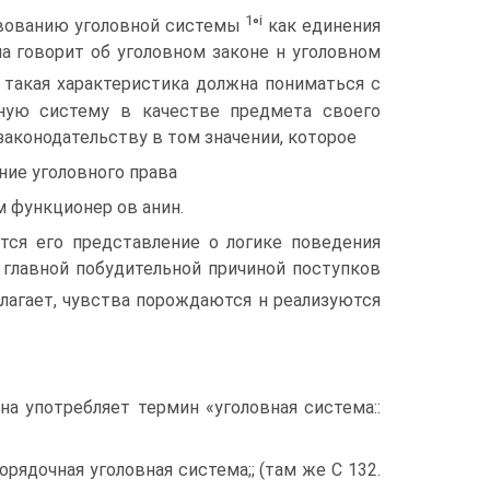
1
i
твованию уголовной системы
°
как единения
на говорит об уголовном законе н уголовном
, такая характеристика должна пониматься с
вную систему в качестве предмета своего
 законодательству в том значении, которое
ние уголовного права
м функционер ов анин.
тся его представление о логике поведения
т главной побудительной причиной поступков
олагает, чувства порождаются н реализуются
а употребляет термин «уголовная система::
рядочная уголовная система;; (там же С 132.