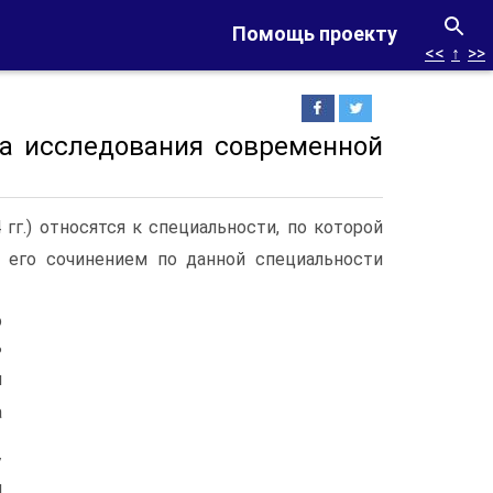
Помощь проекту
<<
↑
>>
ва исследования современной
гг.) относятся к специальности, по которой
 его сочинением по данной специальности
о
ь
м
а
/
М