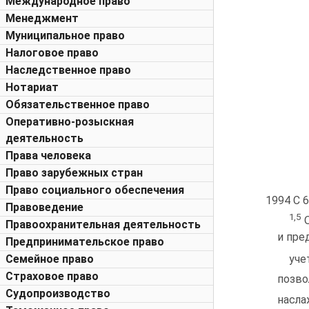
Международное право
Менеджмент
Муниципальное право
Налоговое право
Наследственное право
Нотариат
Обязательственное право
Оперативно-розыскная
деятельность
Права человека
Право зарубежных стран
Право социального обеспечения
1994 С 
Правоведение
1,5
О
Правоохранительная деятельность
и пре
Предпринимательское право
Семейное право
уче
Страховое право
позво
Судопроизводство
насла