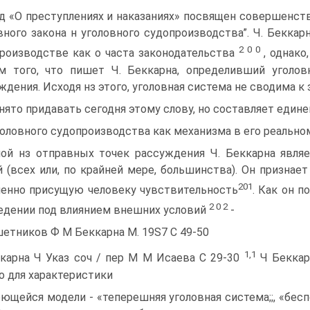
д «О преступлениях и наказаниях» посвящен совершенс
вного закона н уголовного судопроизводства”. Ч. Беккар
2 0 0
роизводстве как о часта законодательства
, однако
м того, что пишет Ч. Беккарна, определивший уголо
ждения. Исходя нз этого, уголовная система не сводима к
нято придавать сегодня этому слову, но составляет едине
головного судопроизводства как механизма в его реально
ой нз отправных точек рассуждения Ч. Беккарна являе
 (всех или, по крайней мере, большинства). Он признае
201
енно присущую человеку чувствительность
. Как он п
2 0 2
едении под влиянием внешних условий
-
етников Ф М Беккарна М. 19S7 С 49-50
1,1
карна Ч Указ соч / пер М М Исаева С 29-30
Ч Беккарн
о для характеристики
ющейся модели - «теперешняя уголовная система;;, «беспо