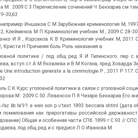
а М . 2009 С 3 Перечисление сочинений Ч Беккариа см та
29-30,63
 например Иншаков С М Зарубежная криминология М, 199
22, Клейменов М П Криминология учебник М , 2009 С 28-30
енко И Я , Корсаков К В Криминология учебник М, 2011 
42, Кристи Н Причиняя боль Роль наказания в
ловной политике / под общ ред Я И Гилинского. пер с 
ева, вступ ст А М Яковлева и В М Когана, пред Ховарда Зер
le Une introduction generate a la cnrnmologie Р , 2011 Р 117. 
-32
ель С К Курс уголовной политики в связи с уголовной соц
орова М . 2009 С 50. Левенсон П Я Чезаре Беккариа Его 
p ∕∕az lib hi∕1∕1 е wen son p і/text 1893 beccaria shtml (да
и помилования как прерогативы российской державност
дование) Общая и особенная части СПб .1899 г С 93 // СПС
одаева, под общ ред и с предисл Л О Иванова М .