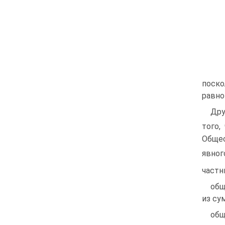
поско
равно
Дру
того,
Общес
явног
частн
общ
из су
общ