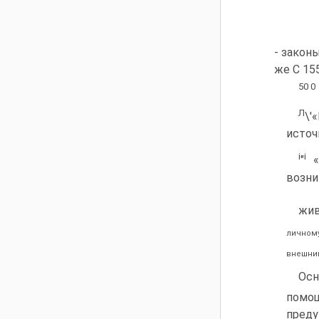
- законы
же С 15
50 0
Л
\'
источ
i
i
"
«
возни
жив
личном
внешним
Осн
помощ
преду