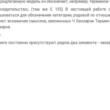
Предлагаемую модель он обозначает, например, термином
онодательство;; (там же С 155) В настоящей работе с
ьзоваться для обозначения категории, родовой по отноше
чет искажения смыслов, заложенных Ч Беккарна Термин «с
карна
Q
ниге постоянно присутствуют рядом два элемента - нака