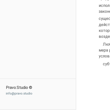
испол
закон
сущес
дейст
котор
возде
Люб
мера 
услов
суб
Pravo.Studio ©
info@pravo.studio