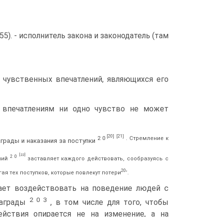
55). - исполнитель закона и законодатель (там
е чувственных впечатлений, являющихся его
 впечатлениям ни одно чувство не может
[20]
[21]
2 0
. Стремление к
грады и наказания за поступки
[22]
2 0
аний
заставляет каждого действовать, сообразуясь с
20
ая тех поступков, которые повлекут потери
’.
гает воздействовать на поведение людей с
2 0 3
награды
, в том числе для того, чтобы
ействия опирается не на изменение, а на