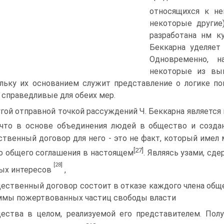
относящихся к не
некоторые другие
разработана нм к
Беккарна уделяет
Одновременно, 
некоторые из выв
льку их основанием служит представление о логике по
 справедливые для обеих мер.
гой отправной точкой рассуждений Ч. Беккарна является 
 что в основе объединения людей в общество и созд
твенный договор для него - это не факт, который имел 
[27]
о общего соглашения в настоящем
. Являясь узами, с
[28]
ых интересов
,
ественный договор состоит в отказе каждого члена обще
ммы пожертвованных частиц свободы власти
ества в целом, реализуемой его представителем. Пол