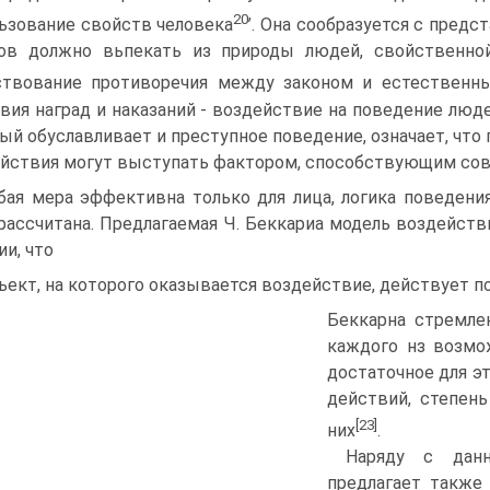
20
ьзование свойств человека
’. Она сообразуется с предс
ов должно вьпекать из природы людей, свойственно
твование противоречия между законом и естественны
вия наград и наказаний - воздействие на поведение люде
ый обуславливает и преступное поведение, означает, что
йствия могут выступать фактором, способствующим со
ая мера эффективна только для лица, логика поведения
рассчитана. Предлагаемая Ч. Беккариа модель воздейств
ии, что
ъект, на которого оказывается воздействие, действует п
Беккарна стремле
каждого нз возмо
достаточное для э
действий, степень
[23]
них
.
Наряду с данн
предлагает также