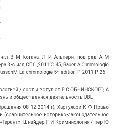
м
7
.
С
англ В М Когана, Л И Альперн, под ред А М
а 3-є изд СПб ,2011 С 45, Bauer A Cnrnmologie
CussonM La cnrnmologie 5* edition Р. 2011 Р 26 -
иологией / сост и вступ ст В С ОБНИНСКОГО, А
жизнь и общественная деятельность UBL
та обращения 08 12 2014 г), Хартулари К Ф Право
и (сравнительное историко-законодательное
 «Гарант», Шнайдер Г И Криминология / пер Ю