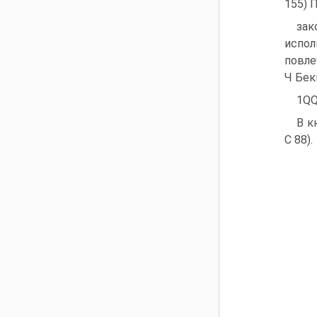
155) 
зак
испол
повле
Ч Бек
1Q
В к
С 88).