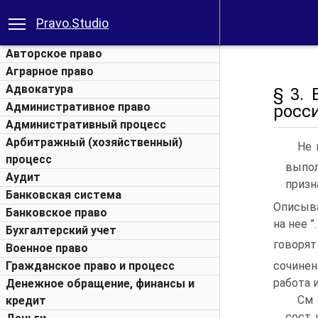
Pravo.Studio
Авторское право
Аграрное право
Адвокатура
§ 3.
Административное право
росс
Административный процесс
Арбитражный (хозяйственный)
Не 
процесс
выпол
Аудит
призн
Банковская система
Описыва
Банковское право
на нее 
Бухгалтерский учет
говоря
Военное право
сочине
Гражданское право и процесс
работа 
Денежное обращение, финансы и
См 
кредит
сост 