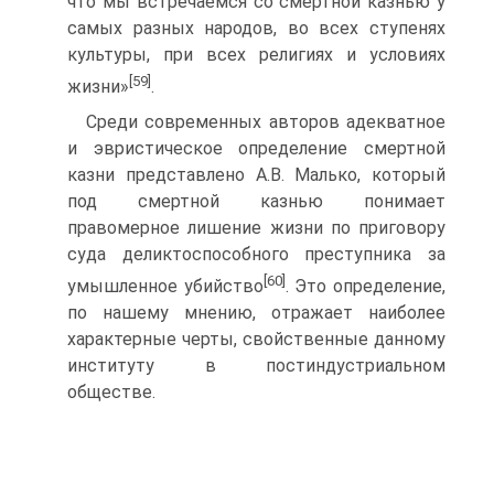
что мы встречаемся со смертной казнью у
самых разных народов, во всех ступенях
культуры, при всех религиях и условиях
[59]
жизни»
.
Среди современных авторов адекватное
и эвристическое определение смертной
казни представлено А.В. Малько, который
под смертной казнью понимает
правомерное лишение жизни по приговору
суда деликтоспособного преступника за
[60]
умышленное убийство
. Это определение,
по нашему мнению, отражает наиболее
характерные черты, свойственные данному
институту в постиндустриальном
обществе.