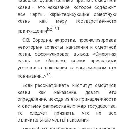
наиболее существенный признак смертной
казни - это наказание, которое содержит
все черты, характеризующие смертную
казнь как меру государственного
[63]
[62]
.
принуждения
С.В. Бородин, напротив, проанализировав
некоторые аспекты наказания и смертной
казни, сформулировал вывод: «Смертная
казнь не обладает всеми признаками
уголовного наказания в современном его
63
понимании...»
.
Если рассматривать институт смертной
казни как наказание, давать его
определение, исходя из его принадлежности
к системе репрессивных мер государства,
то следует признать, что не все
отличительные черты наказания