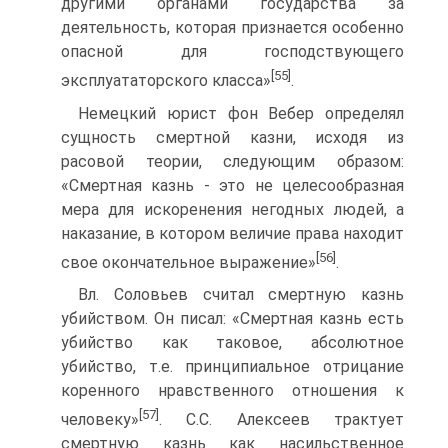
другими органами государства за
деятельность, которая признается особенно
опасной для господствующего
[55]
эксплуататорского класса»
.
Немецкий юрист фон Вебер определял
сущность смертной казни, исходя из
расовой теории, следующим образом:
«Смертная казнь - это не целесообразная
мера для искоренения негодных людей, а
наказание, в котором величие права находит
[56]
свое окончательное выражение»
.
Вл. Соловьев считал смертную казнь
убийством. Он писал: «Смертная казнь есть
убийство как таковое, абсолютное
убийство, т.е. принципиальное отрицание
коренного нравственного отношения к
[57]
человеку»
. С.С. Алексеев трактует
смертную казнь как насильственное