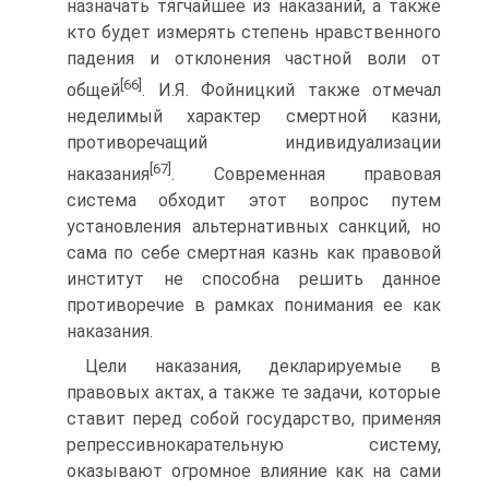
назначать тягчайшее из наказаний, а также
кто будет измерять степень нравственного
падения и отклонения частной воли от
[66]
общей
. И.Я. Фойницкий также отмечал
неделимый характер смертной казни,
противоречащий индивидуализации
[67]
наказания
. Современная правовая
система обходит этот вопрос путем
установления альтернативных санкций, но
сама по себе смертная казнь как правовой
институт не способна решить данное
противоречие в рамках понимания ее как
наказания.
Цели наказания, декларируемые в
правовых актах, а также те задачи, которые
ставит перед собой государство, применяя
репрессивно­карательную систему,
оказывают огромное влияние как на сами