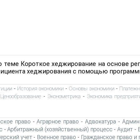
о теме Короткое хеджирование на основе ре
ициента хеджирования с помощью программы
тиции
История экономики
Основы экономики
Платежн
-
-
-
Ценообразование
Эконометрика
Экономика предприят
-
-
-
ское право
Аграрное право
Адвокатура
Админ
-
-
-
с
Арбитражный (хозяйственный) процесс
Аудит
-
-
-
терский учет
Военное право
Гражданское право и 
-
-