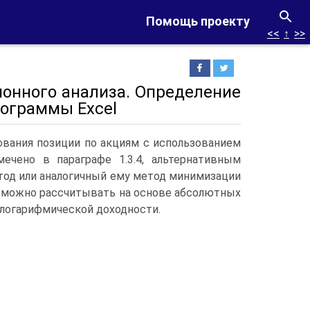
Помощь проекту
<<
↑
>>
ионного анализа. Определение
ограммы Excel
вания пози­ции по акциям с использованием
ечено в параграфе 1.3.4, альтернативным
тод или аналогичный ему метод мини­мизации
 можно рассчитывать на основе абсолютных
 логарифмической доходности.