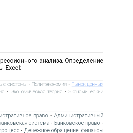
грессионного анализа. Определение
 Excel:
ые системы
Политэкономия
Рынок ценных
-
-
ия
Экономическая теория
Экономический
-
-
истративное право
Административный
-
Банковская система
Банковское право
-
-
процесс
Денежное обращение, финансы
-