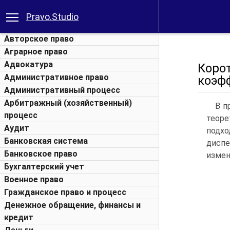
Pravo.Studio
Авторское право
Аграрное право
Адвокатура
Коро
Административное право
коэф
Административный процесс
Арбитражный (хозяйственный)
В п
процесс
теоре
Аудит
подхо
Банковская система
диспе
Банковское право
измен
Бухгалтерский учет
Военное право
Гражданское право и процесс
Денежное обращение, финансы и
кредит