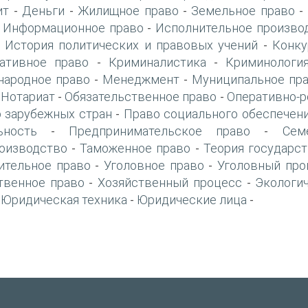
ит
Деньги
Жилищное право
Земельное право
-
-
-
-
Информационное право
Исполнительное произво
-
-
История политических и правовых учений
Конку
-
-
ативное право
Криминалистика
Криминологи
-
-
ародное право
Менеджмент
Муниципальное пр
-
-
Нотариат
Обязательственное право
Оперативно-р
-
-
-
 зарубежных стран
Право социального обеспечен
-
ьность
Предпринимательское право
Сем
-
-
оизводство
Таможенное право
Теория государст
-
-
ительное право
Уголовное право
Уголовный про
-
-
твенное право
Хозяйственный процесс
Экологи
-
-
Юридическая техника
Юридические лица
-
-
-