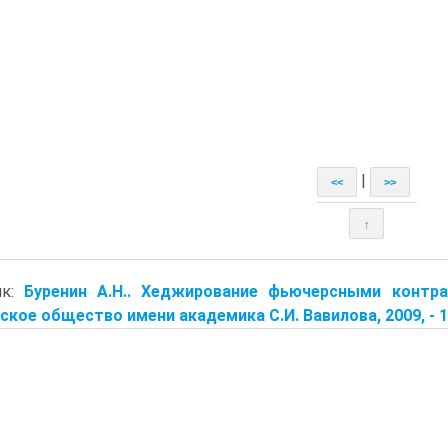
|
<<
>>
↑
ик:
Буренин А.Н.. Хеджирование фьючерсными контр
ское общество имени академика С.И. Вавилова, 2009, - 17