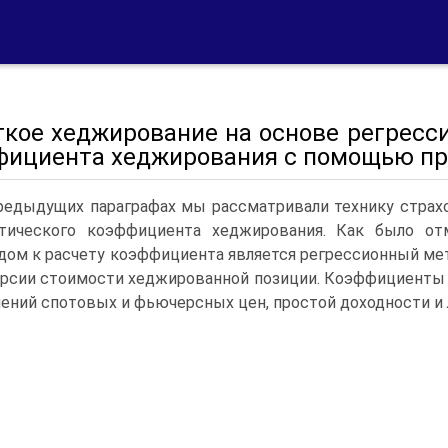
ткое хеджирование на основе регресс
фициента хеджирования с помощью пр
редыдущих параграфах мы рассматривали технику страхо
тического коэффициента хеджирования. Как было отм
дом к расчету ко­эффициента является регрессионный ме
рсии стоимости хеджированной позиции. Коэффициенты
ений спотовых и фьючерсных цен, простой доходности и