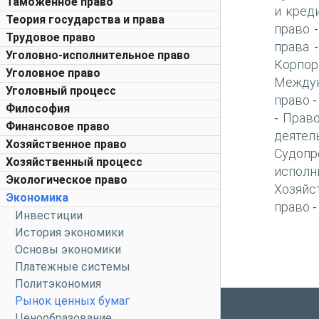
Таможенное право
и кред
Теория государства и права
право
Трудовое право
права
Уголовно-исполнительное право
Корпор
Уголовное право
Междун
Уголовный процесс
право
Философия
Право
-
Финансовое право
деятел
Хозяйственное право
Судопр
Хозяйственный процесс
исполн
Экологическое право
Хозяйс
Экономика
право
Инвестиции
История экономики
Основы экономики
Платежные системы
Политэкономия
Рынок ценных бумаг
Ценообразование