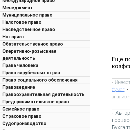
Международное право
Менеджмент
Муниципальное право
Налоговое право
Наследственное право
Нотариат
Обязательственное право
Оперативно-розыскная
деятельность
Еще п
коэфф
Права человека
Право зарубежных стран
Право социального обеспечения
Инвес
-
Правоведение
бумаг
Правоохранительная деятельность
анализ
-
Предпринимательское право
Семейное право
Автор
-
Страховое право
процес
Судопроизводство
Бухгал