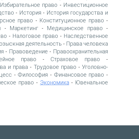
Избирательное право
Инвестиционное
-
дство
История
История государства и
-
-
рсное право
Конституционное право
-
-
я
Маркетинг
Медицинское право
-
-
-
аво
Налоговое право
Наследственное
-
-
озыскная деятельность
Права человека
-
ия
Правоведение
Правоохранительная
-
-
ейное право
Страховое право
-
-
ва и права
Трудовое право
Уголовно-
-
-
цесс
Философия
Финансовое право
-
-
-
ческое право
Экономика
Ювенальное
-
-