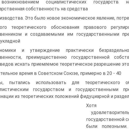
возникновением социалистических государств на
арственная собственность на средства
изводства. Это было новое экономическое явление, пот
ого теоретического обоснования правового регули
твенником и создаваемыми им государственными пре
укладной
ономики и утверждение практически безраздельн
твенности, преимущественно государственной собств
ведов искать приемлемое теоретическое разрешение это
тельное время в Советском Союзе, примерно в 20 - 40
ды, пытались использовать для теоретического 
алистическим государством и государственными пр
нации из теоретических положений фидуциарной и разде
Хотя
удовлетворитель
государственной со
были полезными.