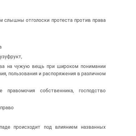
ем слышны отголоски протеста против права
а
узуфрукт,
рава на чужую вещь при широком понимании
я, пользования и распоряжения в различном
 правомочия собственника, господство
 право
паде происходит под влиянием названных