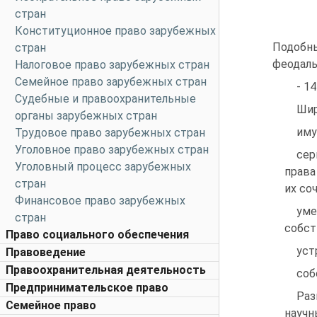
стран
Конституционное право зарубежных
Подобны
стран
феодаль
Налоговое право зарубежных стран
Семейное право зарубежных стран
- 1
Судебные и правоохранительные
Шир
органы зарубежных стран
иму
Трудовое право зарубежных стран
Уголовное право зарубежных стран
сер
Уголовный процесс зарубежных
права
стран
их со
Финансовое право зарубежных
ум
стран
собст
Право социального обеспечения
уст
Правоведение
Правоохранительная деятельность
соб
Предпринимательское право
Раз
Семейное право
научн