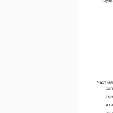
осуще
Частная
сог
гар
и г
сде