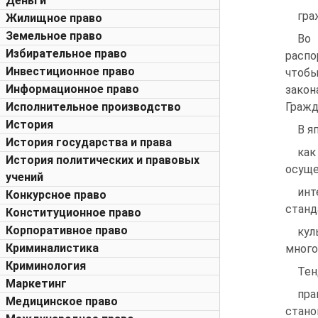
Деньги
гра
Жилищное право
Земельное право
Во 
Избирательное право
распо
Инвестиционное право
чтобы
Информационное право
зако
Исполнительное производство
Гражд
История
В я
История государства и права
как
История политических и правовых
осущ
учений
инт
Конкурсное право
станд
Конституционное право
Корпоративное право
кул
Криминалистика
много
Криминология
Тен
Маркетинг
пра
Медицинское право
стано