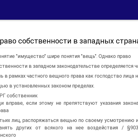
Право собственности в западных стран
онятие "имущество" шире понятия "вещь". Однако право
ственности в западном законодательстве определяется ч
ь в рамках частного вещного права как господство лица 
ью в установленных законом пределах.
ФРГ собственник
и вправе, если этому не препятствуют указания закон
рава
тьих лиц, распоряжаться вещью по своему усмотрению 
анять других от всякого на нее воздействия / §90
нского