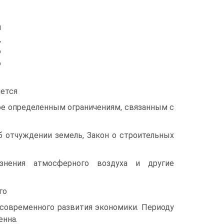
и
,
о
о
яется
ное определенным ограничениям, связанным с
б отчуждении земель, Закон о строительных
язнения атмосферного воздуха и другие
го
 современного развития экономики. Периоду
енна.