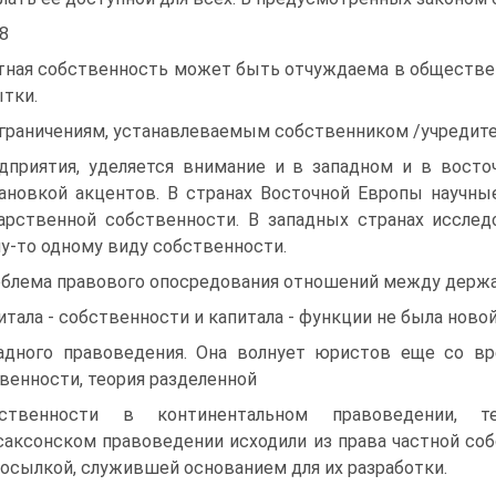
48
тная собственность может быть отчуждаема в обществе
ытки.
Ограничениям, устанавлеваемым собственником /учредит
дприятия, уделяется внимание и в западном и в восто
ановкой акцентов. В странах Восточной Европы научн
арственной собственности. В западных странах исслед
у-то одному виду собственности.
блема правового опосредования отношений между держ
итала - собственности и капитала - функции не была новой
адного правоведения. Она волнует юристов еще со вр
венности, теория разделенной
бственности в континентальном правоведении, т
саксонском правоведении исходили из права частной со
осылкой, служившей основанием для их разработки.