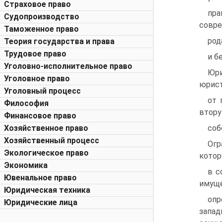
Страховое право
пра
Судопроизводство
совре
Таможенное право
род
Теория государства и права
Трудовое право
и б
Уголовно-исполнительное право
Юри
Уголовное право
юрист
Уголовный процесс
от 
Философия
втору
Финансовое право
Хозяйственное право
соб
Хозяйственный процесс
Огр
Экологическое право
котор
Экономика
в с
Ювенальное право
имуще
Юридическая техника
опр
Юридические лица
запа