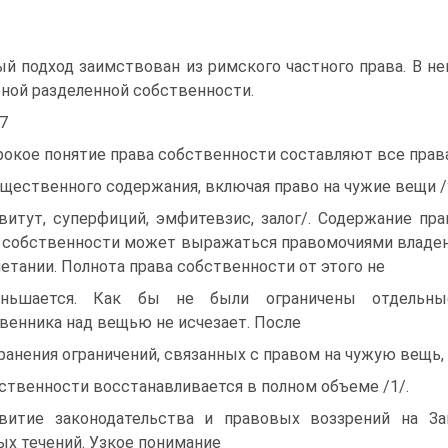
й подход заимствован из римского частного права. В н
ной разделенной собственности.
47
окое понятие права собственности составляют все прав
щественного содержания, включая право на чужие вещи /
витут, суперфиций, эмфитевзис, залог/. Cодержание п
 собственности может выражаться правомочиями владени
четании. Полнота права собственности от этого не
еньшается. Как бы не были ограничены отдельные
венника над вещью не исчезает. После
ранения ограничений, связанных с правом на чужую вещь,
ственности восстанавливается в полном объеме /1/.
витие законодательства и правовых воззрений на За
ых течений. Узкое понимание