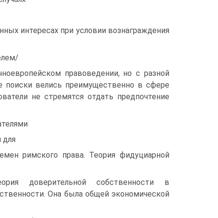
нных интересах при условии вознаграждения
елем/
чноевропейском правоведении, но с разной
ые поиски велись преимущественно в сфере
ователи не стремятся отдать предпочтение
ателями
 для
емен римского права. Теория фидуциарной
еория доверительной собственности в
бственности. Она была общей экономической