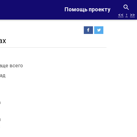
Помощь проекту
<<
↑
>>
ах
аще всего
над
а
и
3