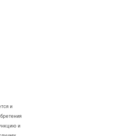
тся и
обретения
ункцию и
случаях