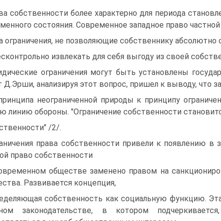
ва собственности более характерно для периода становле
менного состояния. Cовременное западное право частной
а ограничения, не позволяющие собственнику абсолютно 
есконтрольно извлекать для себя выгоду из своей собств
дические ограничения могут быть установлены госуда
 Д.Эрши, анализируя этот вопрос, пришел к выводу, что 
принципа неограниченной природы к принципу ограничен
ю линию обороны. "Ограничение собственности станови
ственности" /2/.
аничения права собственности привели к появлению в 
ой право собственности
овременном обществе заменено правом на санкциониро
ства. Развивается концепция,
еделяющая собственность как социальную функцию. Эта
дном законодательстве, в котором подчеркивает