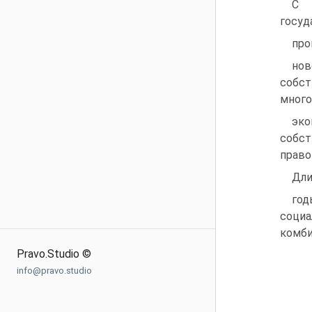
С 
госуд
про
нов
собс
много
эк
собс
право
Дли
го
соци
комби
Pravo.Studio ©
info@pravo.studio