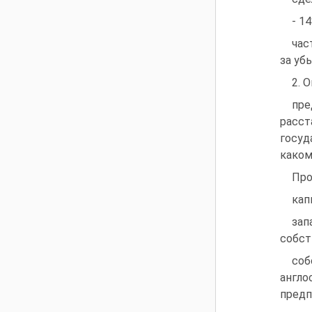
- 1
час
за уб
2. 
пре
расст
госуд
каком
Про
кап
зап
собст
со
англо
предп