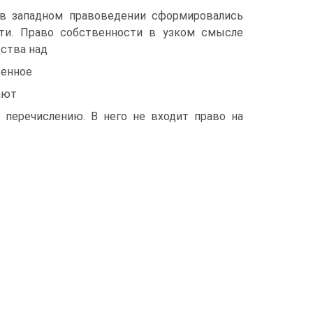
 в западном правоведении сформировались
ти. Право собственности в узком смысле
дства над
венное
ают
я перечислению. В него не входит право на