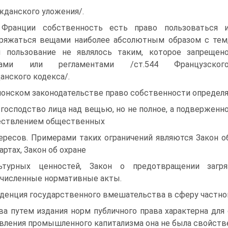
жданского уложения/.
Франции собственность есть право пользоваться 
ряжаться вещами наиболее абсолютным образом с тем
 пользование не являлось таким, которое запрещен
нами или регламентами /ст.544 Французског
анского кодекса/.
понском законодательстве право собственности определ
 господство лица над вещью, но не полное, а подвержен
ествлением общественных
ересов. Примерами таких ограничений являются Закон о
артах, Закон об охране
ьтурных ценностей, Закон о предотвращении загр
численные нормативные акты.
денция государственного вмешательства в сферу частно
ва путем издания норм публичного права характерна для
вления промышленного капитализма она не была свойств