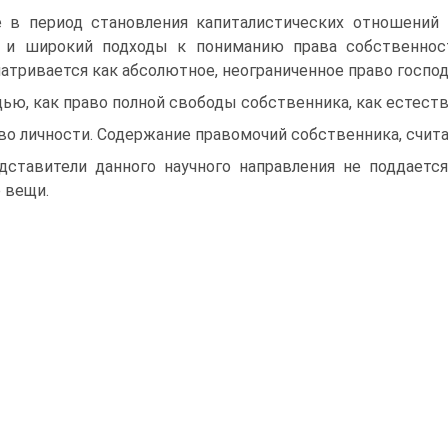
 в период становления капиталистических отношений
й и широкий подходы к пониманию права собственнос
атривается как абсолютное, неограниченное право госпо
ью, как право полной свободы собственника, как естест
во личности. Содержание правомочий собственника, счит
дставители данного научного направления не поддаетс
 вещи.