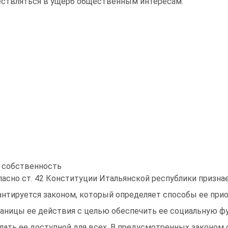
ствляться в ущерб общественным интересам.
 собственность
ласно ст. 42 Конституции Итальянской республики признае
антируется законом, который определяет способы ее при
раницы ее действия с целью обеспечить ее социальную ф
лать ее доступной для всех. В предусмотренных законом 