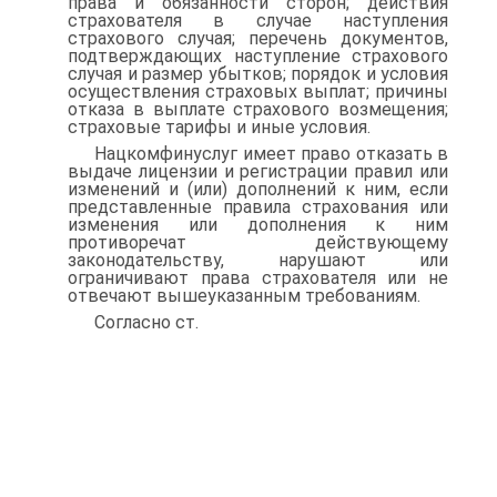
права и обязанности сторон; действия
страхователя в случае наступления
страхового случая; перечень документов,
подтверждающих наступ­ление страхового
случая и размер убытков; порядок и условия
осуще­ствления страховых выплат; причины
отказа в выплате страхового возмещения;
страховые тарифы и иные условия.
Нацкомфинуслуг имеет право отказать в
выдаче лицензии и ре­гистрации правил или
изменений и (или) дополнений к ним, если
представленные правила страхования или
изменения или дополнения к ним
противоречат действующему
законодательству, нарушают или
ограничивают права страхователя или не
отвечают вышеуказанным требованиям.
Согласно ст.