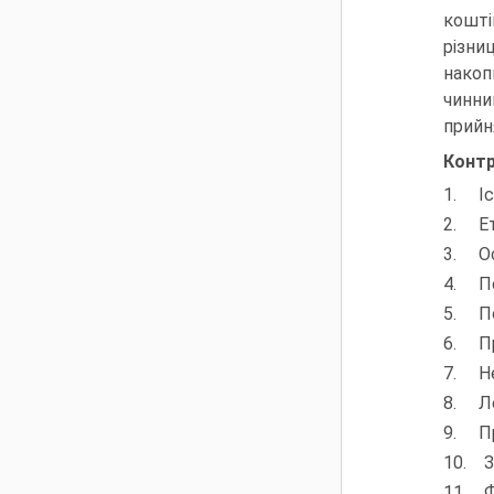
кошті
різни
накоп
чинни
прийн
Контр
1. Іс
2. Ет
3. Ос
4. Пе
5. По
6. Пр
7. Не
8. Ле
9. Пр
10. З
11. Ф