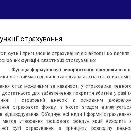
Функції страхування
іст, суть і призначення страхування якнайповніше вияв­ля
 основних
функцій
, властивих страхуванню:
) Функція
формування і використання спеціального 
зики, які приймає під свою відповідальність страхова компа
ання стає можливим за наявності у страховика певног
у, достатнього для забезпечення покриття збитків у разі ї
ення. І страховий внесок є основним джерело
ання страхового фонду, з якого згодом виплачуєтьс
е відшкодування. Об’єднує всі види і форми страхуванн
 метод утворення грошового фонду», який виходить 
чної суті страхування, з принципу розподілу певно