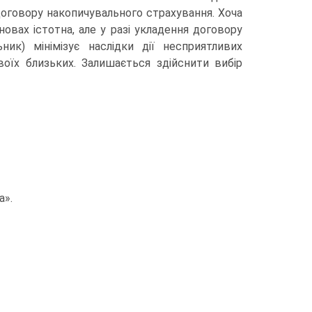
оговору накопичу­вального страхування. Хоча
овах істотна, але у разі укладення договору
ник) мінімізує наслідки дії несприятливих
оїх близьких. Залишається здійс­нити вибір
а».