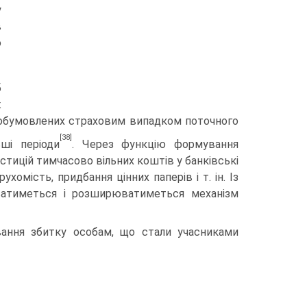
у
в
о
б
ж
 обумов­лених страховим випадком поточного
[38]
ші періоди
. Через функцію форму­вання
стицій тимчасово вільних коштів у банківські
хомість, придбання цінних паперів і т. ін. Із
ватиметься і розширюватиметься механізм
вання збитку особам, що стали учасниками