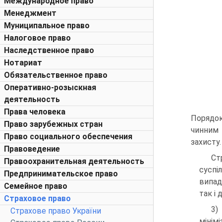
Международное право
Менеджмент
Муниципальное право
Налоговое право
Наследственное право
Нотариат
Обязательственное право
Оперативно-розыскная
деятельность
Права человека
Порядок
Право зарубежных стран
чинним 
Право социального обеспечения
захисту.
Правоведение
Ст
Правоохранительная деятельность
суспі
Предпринимательское право
випад
Семейное право
так і 
Страховое право
Страхове право України
мінім