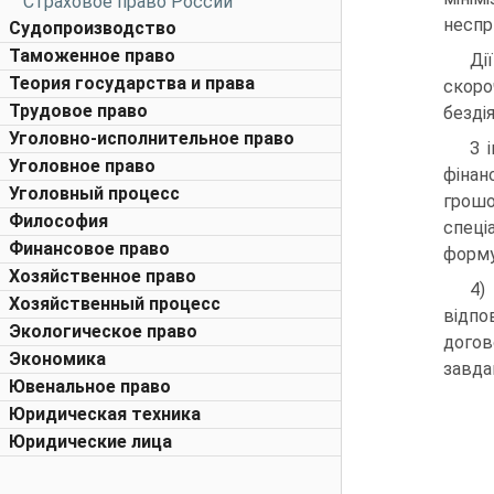
Страховое право России
неспр
Судопроизводство
Таможенное право
Ді
Теория государства и права
скоро
Трудовое право
безді
Уголовно-исполнительное право
З 
Уголовное право
фінан
Уголовный процесс
грошо
Философия
спеці
Финансовое право
форму
Хозяйственное право
Хозяйственный процесс
відпо
Экологическое право
догов
Экономика
завдан
Ювенальное право
Юридическая техника
Юридические лица