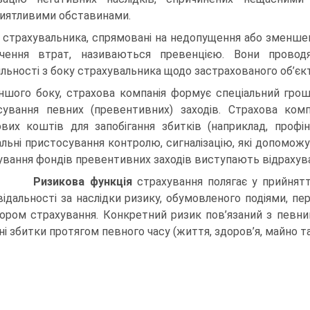
иятливими обставинами.
ї страхувальника, спрямовані на недопущення або змен­шен
чення втрат, називаються превенцією. Вони провод
яльності з боку страхувальника щодо застра­хованого об’єкт
іншого боку, страхова компанія формує спеціальний гро
сування певних (превентивних) заходів. Страхова комп
вих коштів для запобігання збитків (наприк­лад, профі
альні пристосування контролю, сигналізацію, які допомо
вання фондів превентивних заходів виступають відрахува
4)
Ризикова функція
страхування полягає у прийнят
відальності за наслідки ризику, обумовленого подіями, пе
ором страхування. Конкретний ризик пов’язаний з певни
і збитки протягом певного часу (життя, здоров’я, майно та і