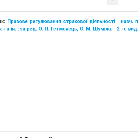
↑
ик:
Правове регулювання страхової діяльності : навч. по
 та ін. ; за ред. О. П. Гетманець, О. М. Шуміла. - 2-ге вид.