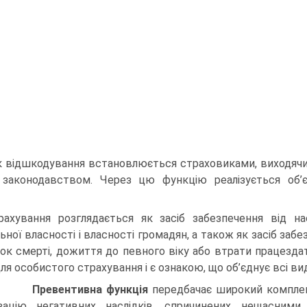
 відшкодування встановлюється страховиками, виходячи 
законодавством. Через цю функцію реалізується об’є
рахування розглядається як засіб забезпечення від на
льної власності і власності громадян, а також як засіб заб
ок смерті, дожиття до певного віку або втрати працездат
для осо­бистого страхування і є ознакою, що об’єднує всі в
3)
Превентивна функція
передбачає широкий комплек
ізацію негативних наслідків, спричинених нещасним