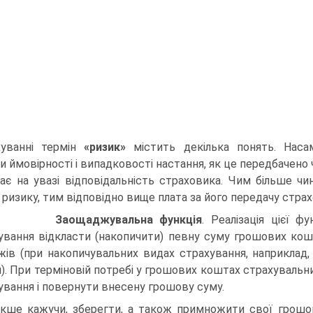
хуванні термін
«ризик»
містить декілька понять. Наса
 ймовірності і випадковості настання, як це передбачено ч.
ає на увазі відповідальність страховика. Чим більше чин
 ризику, тим відповідно вище плата за його передачу страх
5)
Заощаджувальна функція
. Реалізація цієї 
ування відкласти (накопичити) певну суму грошових кош
жів (при накопичувальних видах страхування, наприклад,
). При терміновій потребі у грошових коштах страхуваль
ування і повернути внесену грошову суму.
акше кажучи, зберегти, а також примножити свої грошо