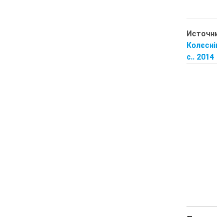
Источн
Колєснік
с.. 2014