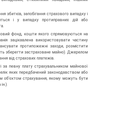
ня збитків, запобігання страхового випадку і
яться і у випадку проти­правних дій або
а.
шо­вий фонд, кошти якого спрямовуються на
анія зацікавлена використо­вувати частину
нансувати протипожежні заходи, розмістити
жуть зберегти застраховане майно). Джерелом
ння від страхових платежів.
ті за певну плату страхувальником майнової
релік яких передбачений законо­давством або
м об’єктом страхування, якому можуть бути
н.).