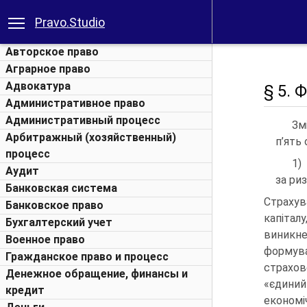
Pravo.Studio
Авторское право
Аграрное право
Адвокатура
§ 5. 
Административное право
Административный процесс
Зм
Арбитражный (хозяйственный)
п’ять
процесс
1
Аудит
за ри
Банковская система
Страхув
Банковское право
капітал
Бухгалтерский учет
виникн
Военное право
формув
Гражданское право и процесс
страхов
Денежное обращение, финансы и
«єдиний
кредит
економі