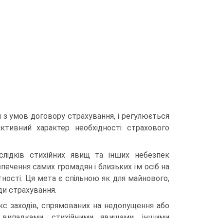
з умов договору страхування, і регулюється
ктивний характер необхідності страхового
слідків стихійних явищ та інших небезпек
езпечення самих громадян і близьких їм осіб на
ності. Ця мета є спільною як для майнового,
иди страхування.
с заходів, спрямованих на недопущення або
и випадками, стихійними явищами, іншими