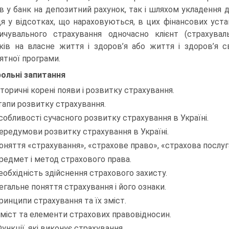
в у банк на депозитний рахунок, так і шляхом укладення д
ця у відсотках, що нараховуються, в цих фінансових устан
ичувального страхування одночасно клієнт (страхуваль
ків на власне життя і здоров’я або життя і здоров’я св
ятної програми.
ольні запитання
торичні корені появи і розвитку страхування.
апи розвитку страхування.
обливості сучасного розвитку страхування в Україні.
редумови розвитку страхування в Україні.
няття «страхування», «страхове право», «страхова послуг
едмет і метод страхового права.
обхідність здійснення страхового захисту.
гальне поняття страхування і його ознаки.
инципи страхування та їх зміст.
міст та елементи страхових правовідносин.
ункції, які виконує страхування.