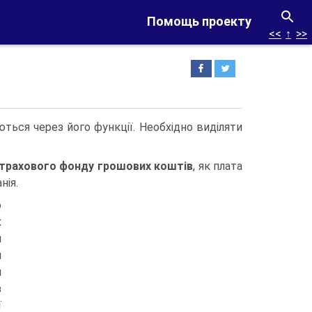
Помощь проекту
<<
↑
>>
ються через його функції. Необхідно виділяти
страхового фонду грошових коштів
, як плата
нія.
о
х
м
я
я
з
ї