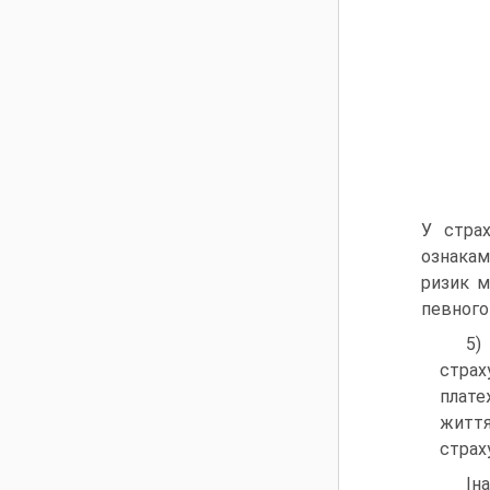
У стра
ознаками
ризик м
певного
страх
плате
життя
страх
Ін