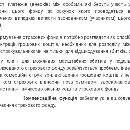
сті платежів (внесків) між особами, які беруть участь 
анні цього фонду, за рахунок якого проводяться 
чених випадках виплати засновникам (учасникам) цьог
]
.
рмування страхових фондів потрібно розглядати як спосі
нтрації грошових коштів, необхідних для розподілу мі
 страхувальниками не тільки для відшкодування збитків,
ду, але і для можливих масштабних збитків у подаль
алізованого страхового фонду розв’язується проблема інве
ші комерційні структури, вкладення грошових коштів у неру
тком страхових відносин, поза сумнівом, удосконалю
истання тимчасово вільних коштів страхового фонду.
2)
Компенсаційна функція
забезпечує відшкоду
вання страхового фонду.