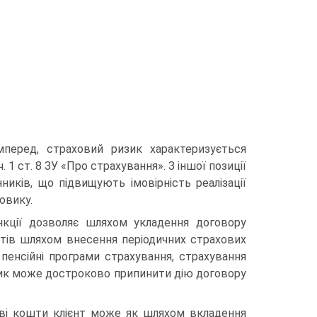
мперед, страховий ризик характеризується
 1 ст. 8 ЗУ «Про страхування». З іншої позиції
ників, що підвищують імовірність реалізації
овику.
функції дозволяє шляхом укладення договору
тів шляхом внесення періодичних страхо­вих
 пенсійні програми страхування, страхування
ник може достроково припи­нити дію договору
ві кошти клієнт може як шляхом вкладення