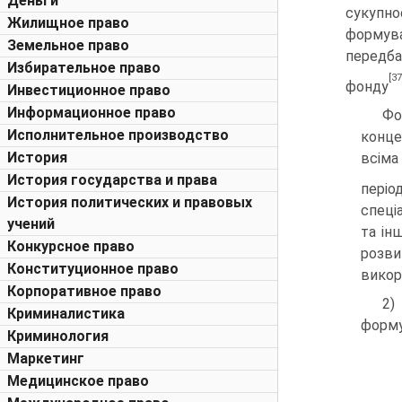
Деньги
сукупно
Жилищное право
формув
Земельное право
передба
Избирательное право
[37
фонду
Инвестиционное право
Информационное право
Фо
Исполнительное производство
конце
История
всіма
История государства и права
періо
История политических и правовых
спеці
учений
та ін
Конкурсное право
розви
Конституционное право
викор
Корпоративное право
Криминалистика
форму
Криминология
Маркетинг
Медицинское право