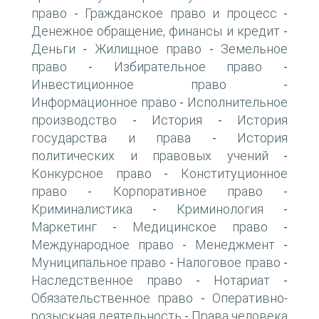
право
Гражданское право и процесс
-
-
Денежное обращение, финансы и кредит
-
Деньги
Жилищное право
Земельное
-
-
право
Избирательное право
-
-
Инвестиционное право
-
Информационное право
Исполнительное
-
производство
История
История
-
-
государства и права
История
-
политических и правовых учений
-
Конкурсное право
Конституционное
-
право
Корпоративное право
-
-
Криминалистика
Криминология
-
-
Маркетинг
Медицинское право
-
-
Международное право
Менеджмент
-
-
Муниципальное право
Налоговое право
-
-
Наследственное право
Нотариат
-
-
Обязательственное право
Оперативно-
-
розыскная деятельность
Права человека
-