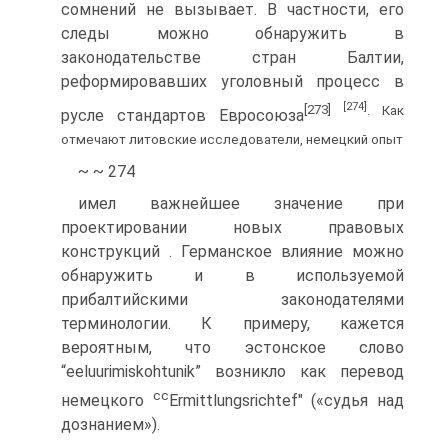
сомнений не вызывает. В частности, его
следы можно обнаружить в
законодательстве стран Балтии,
реформировавших уголовный процесс в
[274]
[273]
. Как
русле стандартов Евросоюза
отмечают литовские исследователи, немецкий опыт
~ ~ 274
имел важнейшее значение при
проектировании новых правовых
конструкций . Германское влияние можно
обнаружить и в используемой
прибалтийскими законодателями
терминологии. К примеру, кажется
вероятным, что эстонское слово
“eeluurimiskohtunik” возникло как перевод
cc
немецкого
Ermittlungsrichtef" («судья над
дознанием»).