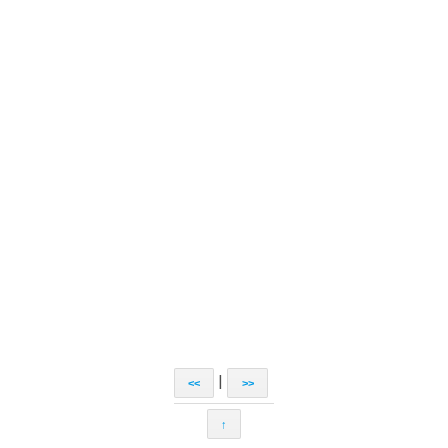
|
<<
>>
↑