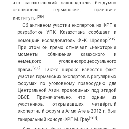
что казахстанский законодатель бездумно
скопировал германские правовые
[284]
институты
.
Об активном участии экспертов из ФРГ в
разработке УПК Казахстана сообщает и
[285]
немецкий исследователь Ф.-К. Шрёдер
.
При этом он прямо отмечает «некоторые
моменты сближения казахского и
немецкого уголовнопроцессуального
[286]
права»
. Также широко известен факт
участия германских экспертов в регулярных
форумах по уголовному правосудию для
Центральной Азии, проводимых под эгидой
ОБСЕ. Примечательно, что одним из
участников, открывавших четвёртый
экспертный форум в Алма-Ате в 2012 г., был
[287]
генеральный консул ФРГ М. Грау
.
Как видно, факт немецкого влияния на