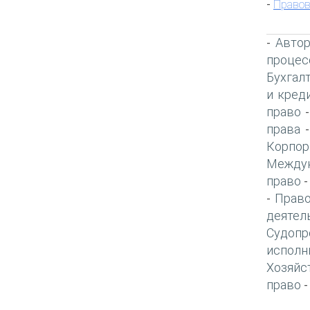
Правов
-
Автор
-
процес
Бухгал
и кред
право
права
Корпор
Междун
право
Право
-
деятел
Судопр
исполн
Хозяйс
право