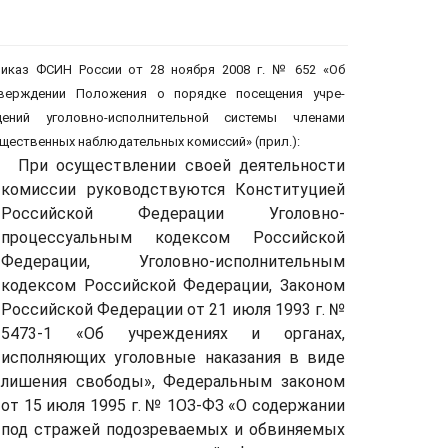
иказ ФСИН России от 28 ноября 2008 г. № 652 «Об
верждении По­ложения о порядке посещения учре­
ений уголовно-исполнительной системы членами
щественных на­блюдательных комиссий» (прил.):
При осуществлении своей деятель­ности
комиссии руководствуются Конституцией
Российской Федера­ции Уголовно-
процессуальным ко­дексом Российской
Федерации, Уголовно-исполнительным
кодек­сом Российской Федерации, Зако­ном
Российской Федерации от 21 июля 1993 г. №
5473-1 «Об уч­реждениях и органах,
исполняющих уголовные наказания в виде
лишения свободы», Федеральным законом
от 15 июля 1995 г. № 1ОЗ-ФЗ «О со­держании
под стражей подозревае­мых и обвиняемых