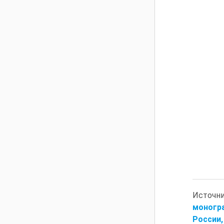
Источн
моногра
России, 