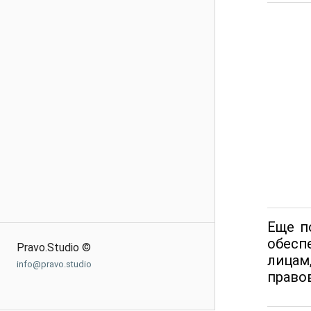
Еще п
обесп
Pravo.Studio ©
лицам
info@pravo.studio
право