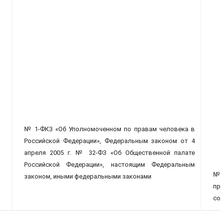
№ 1-ФКЗ «Об Уполномоченном по правам человека в
Российской Фе­дерации», Федеральным законом от 4
апреля 2005 г. № 32-ФЗ «Об Общественной палате
Российской Федерации», настоящим Феде­ральным
№ 
законом, иными феде­ральными законами
пр
со