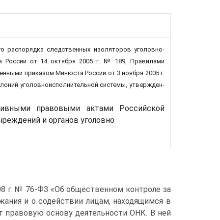
го рас­порядка следственных изоляторов уголовно-
 России от 14 октября 2005 г. № 189, Правилами
енными приказом Минюста России от 3 ноября 2005 г.
лоний уголовно­исполнительной системы, утвержден­
тивными правовыми актами Российской
режде­ний и органов уголовно­
08 г. № 76-ФЗ «Об общественном контроле за
ания и о содействии лицам, нахо­дящимся в
т правовую основу деятельности ОНК. В ней