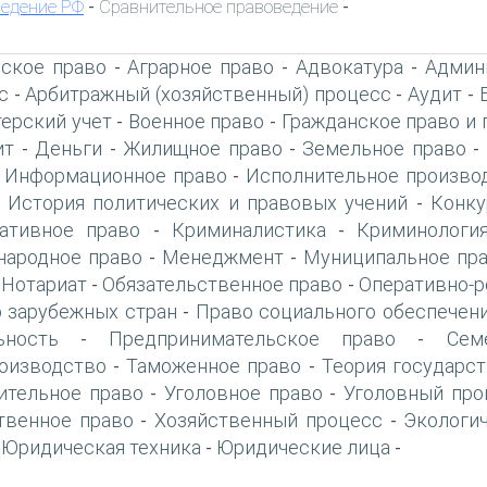
едение РФ
Сравнительное правоведение
-
-
ское право
Аграрное право
Адвокатура
Админ
-
-
-
с
Арбитражный (хозяйственный) процесс
Аудит
-
-
-
терский учет
Военное право
Гражданское право и 
-
-
ит
Деньги
Жилищное право
Земельное право
-
-
-
-
Информационное право
Исполнительное произво
-
-
История политических и правовых учений
Конку
-
-
ативное право
Криминалистика
Криминологи
-
-
ародное право
Менеджмент
Муниципальное пр
-
-
Нотариат
Обязательственное право
Оперативно-р
-
-
-
 зарубежных стран
Право социального обеспечен
-
ьность
Предпринимательское право
Сем
-
-
оизводство
Таможенное право
Теория государст
-
-
ительное право
Уголовное право
Уголовный про
-
-
твенное право
Хозяйственный процесс
Экологи
-
-
Юридическая техника
Юридические лица
-
-
-