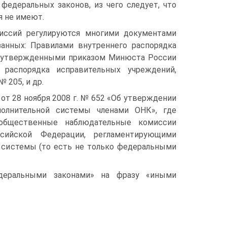
федеральных законов, из чего следует, что
я не имеют.
иссий регулируются многими документами
анных: Правилами внутреннего распо­рядка
, утвержденными приказом Минюста России
аспорядка исправительных учреж­дений,
 205, и др.
 от 28 ноября 2008 г. № 652 «Об утверждении
полнительной системы членами ОНК», где
об­щественные наблюдательные комиссии
сийской Федерации, регламентирующими
 систе­мы (то есть не только федеральными
деральными законами» на фразу «иными