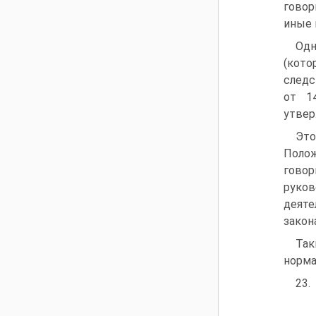
говор
иные 
Одн
(кото
следс
от 1
утвер
Это
Поло
гово
руко
деяте
закон
Та
норма
23.