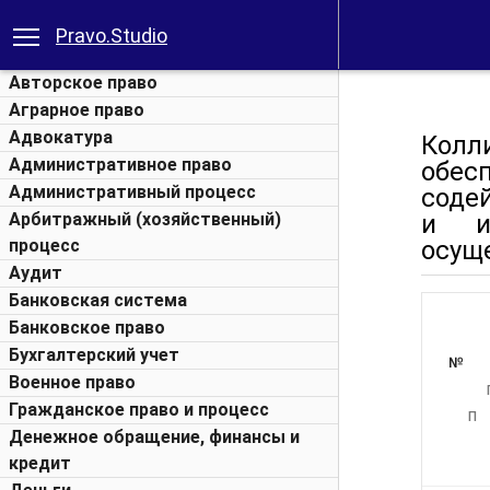
Pravo.Studio
Авторское право
Аграрное право
Адвокатура
Колл
Административное право
обес
Административный процесс
соде
Арбитражный (хозяйственный)
и и
процесс
осущ
Аудит
Банковская система
Банковское право
Бухгалтерский учет
№
Военное право
Гражданское право и процесс
п
Денежное обращение, финансы и
кредит