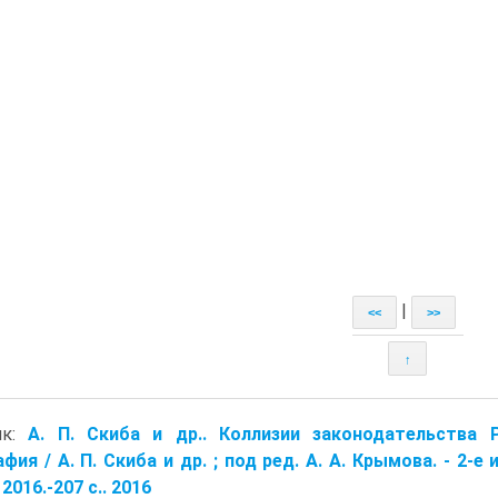
|
<<
>>
↑
ик:
А. П. Скиба и др.. Коллизии законодательства 
фия / А. П. Скиба и др. ; под ред. А. А. Кры­мова. - 2-е
2016.-207 с.. 2016