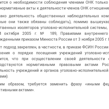
ится о не­обходимости соблюдения членами ОНК только 
нормативные акты к деятельности членов ОНК отношени
ако деятельность общественных наблюдательных ком
рые они также обязаны со­блюдать), помимо вышеуказ
твенных изоляторов уголовно-исполнительной системы
4 октября 2005 г. № 189, Правилами внутреннего р
жденными приказом Минюста России от 3 ноября 2005 г. №
т подход закреплен, в частности, в приказе ФСИН России
жения о порядке по­сещения учреждений уголовно-ис
рится, что при осуществлении своей деятельности 
водствуются норматив­ными правовыми актами Рос
льность учреждений и органов уголовно-исполнительной
ами).
ким образом, требуется заменить фразу «иными фе
тивными актами».