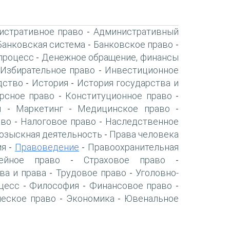
истративное право
Административный
-
Банковская система
Банковское право
-
-
процесс
Денежное обращение, финансы
-
Избирательное право
Инвестиционное
-
дство
История
История государства и
-
-
рсное право
Конституционное право
-
-
я
Маркетинг
Медицинское право
-
-
-
аво
Налоговое право
Наследственное
-
-
озыскная деятельность
Права человека
-
ия
Правоведение
Правоохранительная
-
-
ейное право
Страховое право
-
-
ва и права
Трудовое право
Уголовно-
-
-
цесс
Философия
Финансовое право
-
-
-
ческое право
Экономика
Ювенальное
-
-