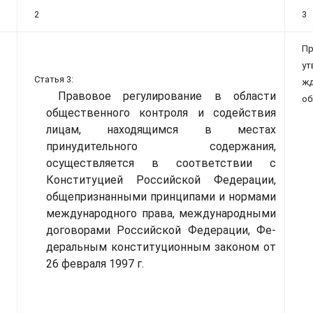
2
3
Пр
ут
Статья 3:
жд
Правовое регулирование в области
об
общественного контроля и содей­ствия
лицам, находящимся в мес­тах
принудительного содержания,
осуществляется в соответствии с
Конституцией Российской Феде­рации,
общепризнанными принци­пами и нормами
международного права, международными
догово­рами Российской Федерации, Фе­
деральным конституционным за­коном от
26 февраля 1997 г.