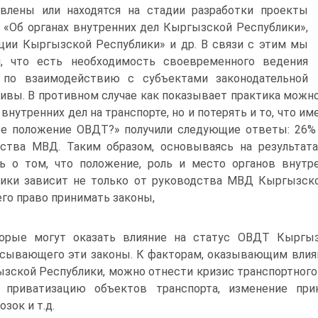
авлены или находятся на стадии разработки проекты
 «Об органах внутренних дел Кыргызской Республики»,
ции Кыргызской Республики» и др. В связи с этим мы
м, что есть необходимость своевременного ведения
 по взаимодействию с субъектами законодательной
ивы. В противном случае как показывает практика можно
 внутренних дел на транспорте, но и потерять и то, что им
е положение ОВДТ?» получили следующие ответы: 26% 
ства МВД. Таким образом, основываясь на результата
ть о том, что положение, роль и место органов внут
ики зависит не только от руководства МВД Кыргызской
о право принимать законы,
орые могут оказать влияние на статус ОВДТ Кыргызс
сывающего эти законы. К факторам, оказывающим влиян
зской Республики, можно отнести кризис транспортног
г, приватизацию объектов транспорта, изменение пр
озок и т.д.