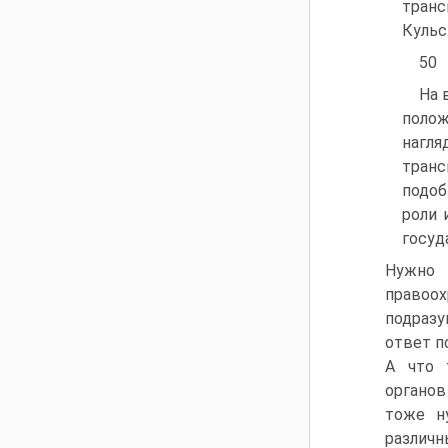
транс
Кульс
50
На 
полож
нагля
транс
подоб
роли 
госуд
Нужно 
правоо
подразу
ответ п
А что 
органов
тоже н
различ