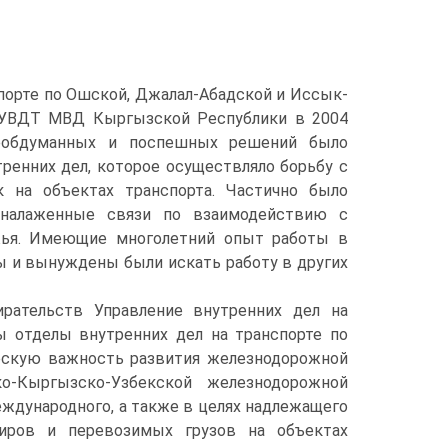
порте по Ошской, Джалал-Абадской и Иссык-
я УВДТ МВД Кыргызской Республики в 2004
 необдуманных и поспешных решений было
ренних дел, которое осуществляло борьбу с
к на объектах транспорта. Частично было
 налаженные связи по взаимодействию с
ежья. Имеющие многолетний опыт работы в
ты и вынуждены были искать работу в других
рательств Управление внутренних дел на
ы отделы внутренних дел на транспорте по
ескую важность развития железнодорожной
ско-Кыргызско-Узбекской железнодорожной
международного, а также в целях надлежащего
жиров и перевозимых грузов на объектах