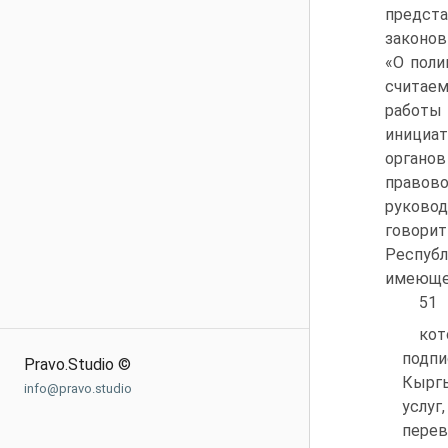
предст
законов
«О поли
считае
работы
инициат
органов
правово
руковод
говори
Республ
имеющег
51
кот
подпи
Pravo.Studio ©
Кыргы
info@pravo.studio
услу
перев