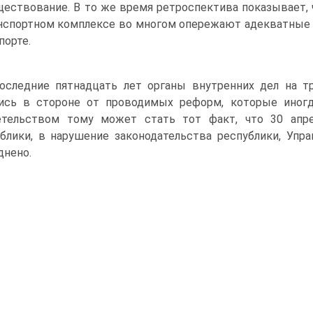
ществование. В то же время ретроспектива показывает
нспортном комплексе во многом опережают адекватные п
порте.
оследние пятнадцать лет органы внутренних дел на 
ись в стороне от проводимых реформ, которые иногд
етельством тому может стать тот факт, что 30 апр
блики, в нарушение законодательства республики, Упр
днено.