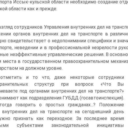
порта Иссык-кульской области необходимо создание отде
кой области как и прежде.
взгляд сотрудников Управления внутренних дел на транс
ении органов внутренних дел на транспорте в различ
дно свидетельствует о недопонимании специфики и знач
порте, неведении и в профессиональной незрелости рук
ные неэффективные управленческие решения. В основно
и места в государственном правоохранительном механи
арством на должном уровне.
отметить и то что, даже некоторые сотрудники
хранительных структур при вопросе: «Что Вы
меваете под органами внутренних дел на транспорте?»
онимают как подразделения ГУБДД (госавтоинспекция).
тогда говорить о простых гражданах...? Положение
 внутренних дел на транспорте на сегодняшний день
ужно признать как переходное. За последнее время
ными субъектами законодательной инициативы