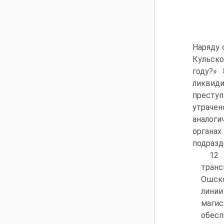
Наряду 
Кульск
году?»
ликвиди
престу
утраче
аналог
органах
подразд
12 
транс
Ошско
линии
магис
обес