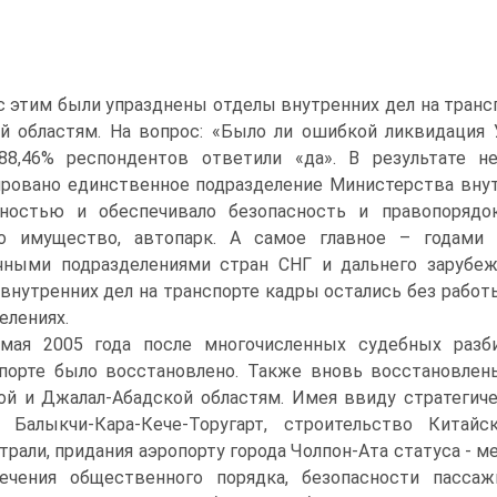
с этим были упразднены отделы внутренних дел на транс
ой областям. На вопрос: «Было ли ошибкой ликвидаци
 88,46% респондентов ответили «да». В результате
ровано единственное подразделение Министерства внут
пностью и обеспечивало безопасность и правопорядо
но имущество, автопарк. А самое главное – годами
ичными подразделениями стран СНГ и дальнего заруб
 внутренних дел на транспорте кадры остались без рабо
елениях.
мая 2005 года после многочисленных судебных разби
порте было восстановлено. Также вновь восстановлен
й и Джалал-Абадской областям. Имея ввиду стратегич
 Балыкчи-Кара-Кече-Торугарт, строительство Китай
трали, придания аэропорту города Чолпон-Ата статуса - 
печения общественного порядка, безопасности пасса