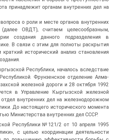
рта принадлежит органам внутренних дел на
вопроса о роли и месте органов внутренних
 (далее ОВДТ), считаем целесообразным,
рии создания данного подразделения в
ике. В связи с этим для полноты раскрытия
 краткий исторический анализ становления
оздания.
ыргызской Республики, началось вследствие
еспубликой. Фрунзенское отделение Алма-
захской железной дороги и 28 октября 1992
уется в Управление Кыргызской железной
й отдел внутренних дел на железнодорожном
лики. До настоящего исторического момента
тью Министерства внутренних дел СССР.
кой Республики №121/2 от 10 апреля 1995
ики», с целью координации деятельности
оты по повышению эффективности борьбы с