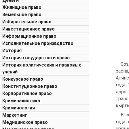
Деньги
Жилищное право
Земельное право
Избирательное право
Инвестиционное право
Информационное право
Исполнительное производство
История
История государства и права
Соз
История политических и правовых
распа
учений
Атинс
Конкурсное право
года
Конституционное право
дорог
Корпоративное право
транс
Криминалистика
кыргы
Криминология
В с
Маркетинг
года
Медицинское право
орган