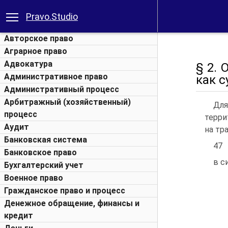
Pravo.Studio
Авторское право
Аграрное право
Адвокатура
§ 2.
Административное право
как 
Административный процесс
Арбитражный (хозяйственный)
Для
процесс
терри
Аудит
на тр
Банковская система
47
Банковское право
в с
Бухгалтерский учет
Военное право
Гражданское право и процесс
Денежное обращение, финансы и
кредит