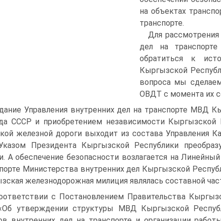
на объектах транспо
транспорте.
Для рассмотрения 
дел на транспорте
обратиться к исто
Кыргызской Республ
вопроса мы сделаем
ОВДТ с момента их с
дание Управления внутренних дел на транспорте МВД К
да СССР и приобретением независимости Кыргызской Р
кой железной дороги выходит из состава Управления Ка
 Указом Президента Кыргызской Республики преобраз
и. А обеспечение безопасности возлагается на Линейны
порте Министерства внутренних дел Кыргызской Респуб
зская железнодорожная милиция являлась составной час
оответствии с Постановлением Правительства Кыргызс
 «Об утверждении структуры МВД Кыргызской Республ
ов внутренних дел на транспорте и организации раб