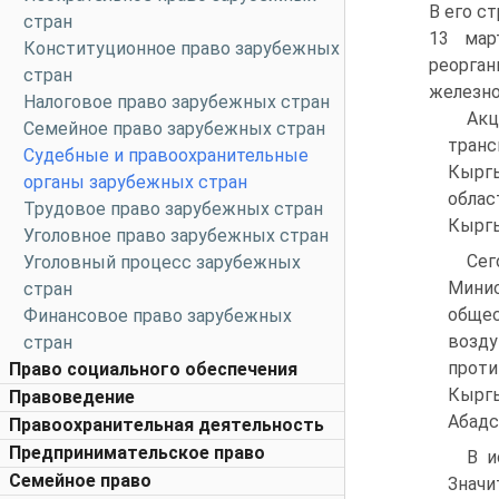
В его с
стран
13 мар
Конституционное право зарубежных
реорган
стран
железно
Налоговое право зарубежных стран
Акц
Семейное право зарубежных стран
транс
Судебные и правоохранительные
Кырг
органы зарубежных стран
облас
Трудовое право зарубежных стран
Кыргы
Уголовное право зарубежных стран
Сег
Уголовный процесс зарубежных
Мини
стран
общес
Финансовое право зарубежных
возду
стран
проти
Право социального обеспечения
Кырг
Правоведение
Абадс
Правоохранительная деятельность
Предпринимательское право
В и
Семейное право
Значи