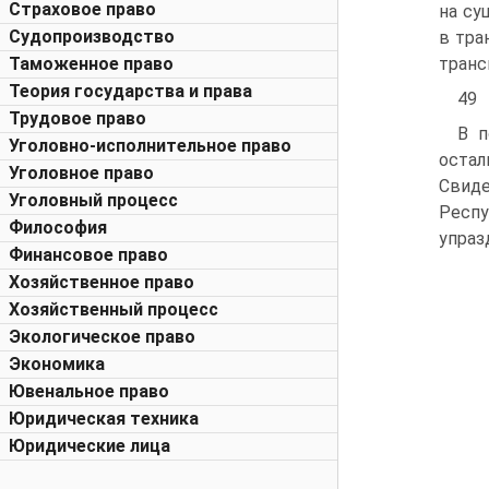
Страховое право
на су
Судопроизводство
в тра
Таможенное право
транс
Теория государства и права
49
Трудовое право
В п
Уголовно-исполнительное право
остал
Уголовное право
Свид
Уголовный процесс
Респу
Философия
упраз
Финансовое право
Хозяйственное право
Хозяйственный процесс
Экологическое право
Экономика
Ювенальное право
Юридическая техника
Юридические лица