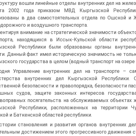
труктуру вошли линейные отделы внутренних дел на желе
та 2002 года приказом МВД Кыргызской Респуб
изованы в два самостоятельных отдела по Ошской и Ж
дорожного и воздушного транспорта.
ентируя внимание на стратегической значимости объект
порта, находящихся в Иссык-Кульской области респ
ызской Республики были образованы органы внутренн
ти. Данный факт имел историческую значимость не тольк
зского государства в целом (водный транспорт на озере
одня Управление внутренних дел на транспорте – сам
стерства внутренних дел Кыргызской Республики. 
твенной безопасности и правопорядка, безопасности пас
шных судов, защите законных интересов государства
воправных посягательств на обслуживаемых объектах 
ызской Республики, расположенных на территории Чу
кой и Баткенской областей республики.
стории становления и развития органов внутренних дел
тельным достижением этого прогрессивного движения ст