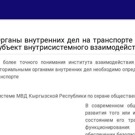
 Органы внутренних дел на транспорт
субъект внутрисистемного взаимодейс
 более точного понимания института взаимодействия
ториальными органами внутренних дел необходимо опред
анспорте
истеме МВД Кыргызской Республики по охране обществен
В современном общ
развития того или 
состоянием его тр
функционирования
обеспечении безопа