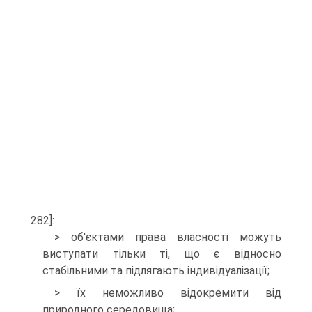
282]:
> об'єктами права власності можуть
виступати тільки ті, що є відносно
стабільними та підля­гають індивідуалізації;
> їх неможливо відокремити від
природного се­редовища;