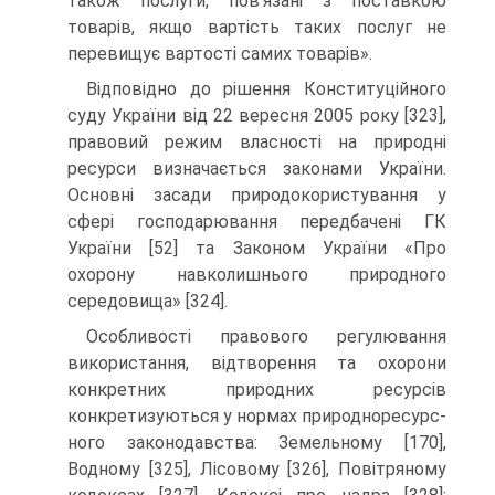
також послуги, пов'язані з поставкою
товарів, якщо вартість таких послуг не
перевищує вартості самих то­варів».
Відповідно до рішення Конституційного
суду України від 22 вересня 2005 року [323],
правовий ре­жим власності на природні
ресурси визначається зако­нами України.
Основні засади природокористування у
сфері господарювання передбачені ГК
України [52] та Законом України «Про
охорону навколишнього при­родного
середовища» [324].
Особливості правового регулювання
викорис­тання, відтворення та охорони
конкретних природних ресурсів
конкретизуються у нормах природноресурс­
ного законодавства: Земельному [170],
Водному [325], Лісовому [326], Повітряному