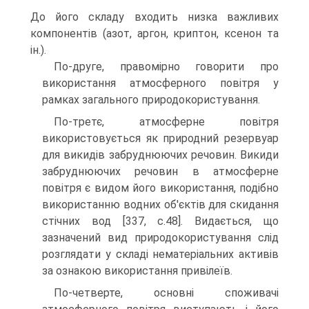
До його складу входить низка важливих
компонентів (азот, аргон, криптон, ксенон та
ін.).
По-друге, правомірно говорити про
використан­ня атмосферного повітря у
рамках загального приро­докористування.
По-третє, атмосферне повітря
використовується як природний резервуар
для викидів забруднюючих речовин. Викиди
забруднюючих речовин в атмосфер­не
повітря є видом його використання, подібно
вико­ристанню водних об'єктів для скидання
стічних вод [337, с.48]. Видається, що
зазначений вид природоко­ристування слід
розглядати у складі нематеріальних активів
за ознакою використання привілеїв.
По-четверте, основні споживачі