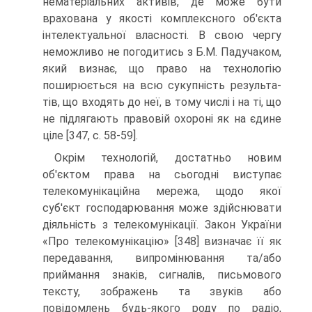
нематеріальних активів, де може бути
врахована у якості комплексного об'єкта
інтелек­туальної власності. В свою чергу
неможливо не пого­дитись з Б.М. Падучаком,
який визнає, що право на технологію
поширюється на всю сукупність результа­
тів, що входять до неї, в тому числі і на ті, що
не підля­гають правовій охороні як на єдине
ціле [347, с. 58-59].
Окрім технологій, достатньо новим
об'єктом пра­ва на сьогодні виступає
телекомунікаційна мережа, щодо якої
суб'єкт господарювання може здійснювати
діяльність з телекомунікації. Закон України
«Про теле­комунікацію» [348] визначає її як
передавання, випро­мінювання та/або
приймання знаків, сигналів, пись­мового
тексту, зображень та звуків або
повідомлень будь-якого роду по радіо,