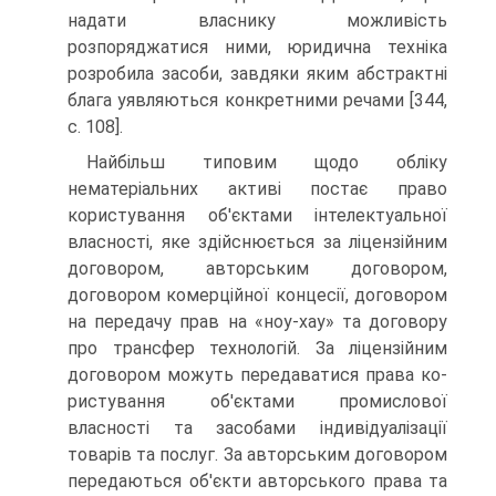
надати власнику можливість
розпоряджатися ними, юридична техніка
розробила засоби, завдяки яким абстрактні
блага уявляються конкретними речами [344,
с. 108].
Найбільш типовим щодо обліку
нематеріальних активі постає право
користування об'єктами інтелек­туальної
власності, яке здійснюється за ліцензійним
договором, авторським договором,
договором ко­мерційної концесії, договором
на передачу прав на «ноу-хау» та договору
про трансфер технологій. За лі­цензійним
договором можуть передаватися права ко­
ристування об'єктами промислової
власності та засо­бами індивідуалізації
товарів та послуг. За авторським договором
передаються об'єкти авторського права та