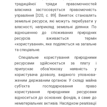
традицій­ної тріади правомочностей
власника застосовується правомочність
управління [320, с. 89]. Виняток станов­лять
земельні ресурси, які можуть перебувати у
влас­ності, наприклад земельні ділянки. По
відношенню до споживаних природних
ресурсів вживається термін
«користування», яке поділяється на загальне
та спеці­альне.
Спеціальне користування природними
ресур­сами здійснюється за плату і
припускає обов'язкову наявність у
користувача дозволу, виданого уповнова­
женим державним органом. У складі майна
суб'єкта господарювання право
користування природними ресурсами
відноситься до основних фондів, а саме до
нематеріальних активів. Наслідком реалізації