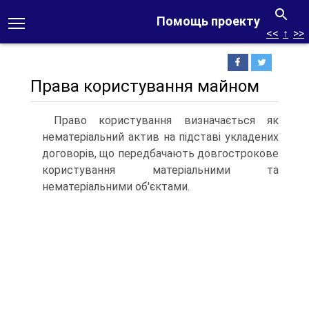
Помощь проекту
<<
↑
>>
Права користування майном
Право користування визначається як
нематері­альний актив на підставі укладених
договорів, що пе­редбачають довгострокове
користування матеріальни­ми та
нематеріальними об'єктами.