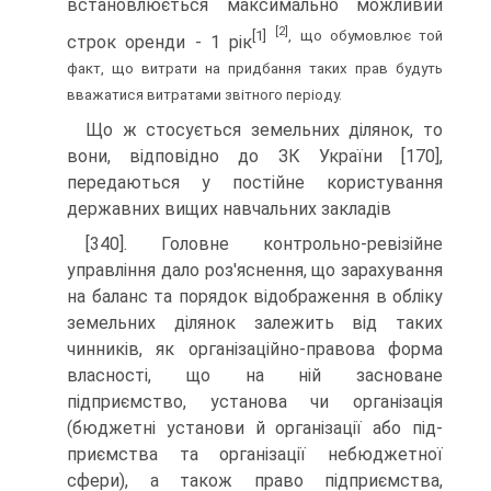
встановлюється максимально можливий
[2]
[1]
, що обумовлює той
строк оренди - 1 рік
факт, що витрати на придбання таких прав будуть
вважатися витратами звітного періоду.
Що ж стосується земельних ділянок, то
вони, від­повідно до ЗК України [170],
передаються у постійне користування
державних вищих навчальних закладів
[340]. Головне контрольно-ревізійне
управління дало роз'яснення, що зарахування
на баланс та порядок ві­дображення в обліку
земельних ділянок залежить від таких
чинників, як організаційно-правова форма
влас­ності, що на ній засноване
підприємство, установа чи організація
(бюджетні установи й організації або під­
приємства та організації небюджетної
сфери), а також право підприємства,