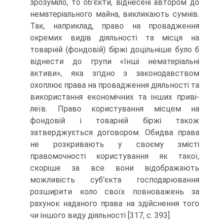
зрозуміло, то об'єкти, віднесені автором до
нематері­ального майна, викликають сумнів.
Так, наприклад, право на провадження
окремих видів діяльності та міс­ця на
товарній (фондовій) біржі доцільніше було б
від­нести до групи «Інші нематеріальні
активи», яка згідно з законодавством
охоплює права на провадження ді­яльності та
використання економічних та інших приві­
леїв. Право користування місцем на
фондовій і товар­ній біржі також
затверджується договором. Обидва права
не розкривають у своєму змісті
правомочності користування як такої,
скоріше за все вони відобража­ють
можливість суб'єкта господарювання
розширити коло своїх повноважень за
рахунок наданого права на здійснення того
чи іншого виду діяльності [317, с. 393].