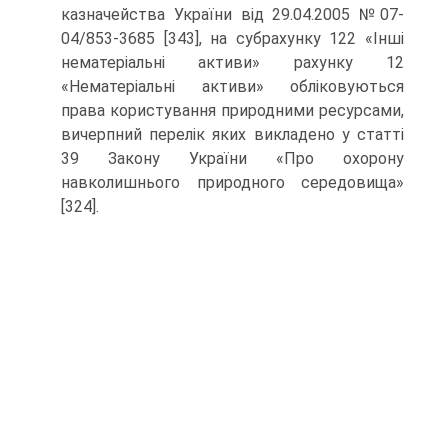
казначей­ства України від 29.04.2005 №07-
04/853-3685 [343], на суб­рахунку 122 «Інші
нематеріальні активи» рахунку 12
«Нематеріальні активи» обліковуються
права корис­тування природними ресурсами,
вичерпний перелік яких викладено у статті
39 Закону України «Про охо­рону
навколишнього природного середовища»
[324].