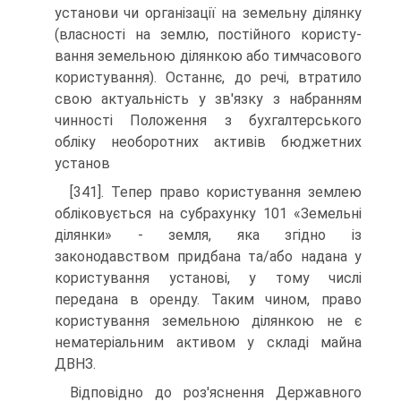
установи чи організації на земель­ну ділянку
(власності на землю, постійного користу­
вання земельною ділянкою або тимчасового
користу­вання). Останнє, до речі, втратило
свою актуальність у зв'язку з набранням
чинності Положення з бухгалтер­ського
обліку необоротних активів бюджетних
установ
[341]. Тепер право користування землею
обліковується на субрахунку 101 «Земельні
ділянки» - земля, яка згід­но із
законодавством придбана та/або надана у
корис­тування установі, у тому числі
передана в оренду. Та­ким чином, право
користування земельною ділянкою не є
нематеріальним активом у складі майна
ДВНЗ.
Відповідно до роз'яснення Державного