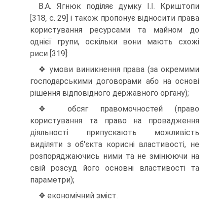
В.А. Ягнюк поділяє думку І.І. Криштопи
[318, с. 29] і також пропонує відносити права
користування ресурсами та майном до
однієї групи, оскільки вони мають схожі
риси [319]:
❖ умови виникнення права (за окремими
госпо­дарськими договорами або на основі
рішення відпо­відного державного органу);
❖ обсяг правомочностей (право
користування та право на провадження
діяльності припускають мож­ливість
виділяти з об'єкта корисні властивості, не
роз­поряджаючись ними та не змінюючи на
свій розсуд його основні властивості та
параметри);
❖ економічний зміст.