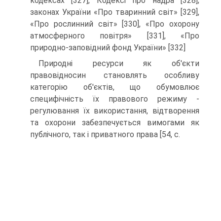
кодексах [327], Кодек­сі про надра [328];
законах України «Про тваринний світ» [329],
«Про рослинний світ» [330], «Про охорону
атмосферного повітря» [331], «Про
природно-заповід­ний фонд України» [332]
Природні ресурси як об'єкти
правовідносин ста­новлять особливу
категорію об'єктів, що обумовлює
специфічність їх правового режиму -
регулювання їх ви­користання, відтворення
та охорони забезпечується ви­могами як
публічного, так і приватного права [54, с.