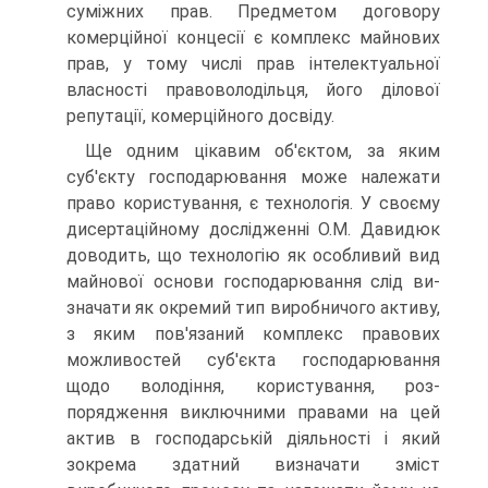
суміжних прав. Предметом договору
комерційної концесії є комплекс майнових
прав, у тому числі прав інтелектуальної
власності правоволодільця, його діло­вої
репутації, комерційного досвіду.
Ще одним цікавим об'єктом, за яким
суб'єкту господарювання може належати
право користування, є технологія. У своєму
дисертаційному дослідженні О.М. Давидюк
доводить, що технологію як особли­вий вид
майнової основи господарювання слід ви­
значати як окремий тип виробничого активу,
з яким пов'язаний комплекс правових
можливостей суб'єкта господарювання
щодо володіння, користування, роз­
порядження виключними правами на цей
актив в гос­подарській діяльності і який
зокрема здатний визна­чати зміст