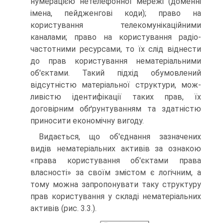
нумерацією нетелефонної мережі (доменні
імена, пейдженгові коди); право на
користування телекому­нікаційними
каналами; право на користування радіо­
частотними ресурсами, то їх слід віднести
до прав ко­ристування нематеріальними
об'єктами. Такий підхід обумовлений
відсутністю матеріальної структури, мож­
ливістю ідентифікації таких прав, їх
договірним обґрун­туванням та здатністю
приносити економічну вигоду.
Видається, що об'єднання зазначених
видів не­матеріальних активів за ознакою
«права користування об'єктами права
власності» за своїм змістом є логічним, а
тому можна запропонувати таку структуру
прав ко­ристування у складі нематеріальних
активів (рис. 3.3.).