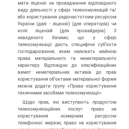
мати ліцензії на провадження відповідного
виду ді­яльності у сфері телекомунікацій та/
або користуван­ня радіочастотним ресурсом
України (далі - ліцензії) (для операторів) чи
копії ліцензій (для провайдерів). З
наведеного бачимо, що у сфері
телекомунікації ді­ють специфічні суб'єкти
господарювання, яким нале­жать майнові
права матеріального та нематеріального
характеру. Відповідно до класифікаційних
вимог не­матеріальних активів до прав
користування об'єктами матеріальної форми
можна додати групу «Права ко­ристування
технічними засобами телекомунікації».
Щодо прав, які виступають продуктом
телекому­нікаційних послуг: право на
користування номерним ресурсом
телефонної мережі; право на користуван­ня