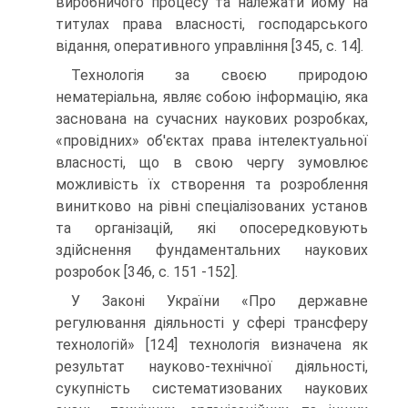
виробничого процесу та належати йому на
титулах права власності, господарського
відання, опе­ративного управління [345, с. 14].
Технологія за своєю природою
нематеріальна, являє собою інформацію, яка
заснована на сучасних наукових розробках,
«провідних» об'єктах права ін­телектуальної
власності, що в свою чергу зумовлює
можливість їх створення та розроблення
винитково на рівні спеціалізованих установ
та організацій, які опо­середковують
здійснення фундаментальних наукових
розробок [346, с. 151 -152].
У Законі України «Про державне
регулювання діяльності у сфері трансферу
технологій» [124] техно­логія визначена як
результат науково-технічної діяль­ності,
сукупність систематизованих наукових