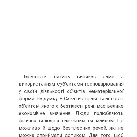
Більшість питань виникає саме з
використанням суб'єктами господарювання
у своїй діяльності об'єктів не­матеріальної
форми. На думку Р. Саватьє, право власнос­ті,
об'єктом якого є безтілесні речі, має велике
економічне значення. Люди полюбляють
фізично володіти належ­ним їм майном. Це
можливо й щодо безтілесних речей, які не
можна сприймати дотиком. Для того, щоб