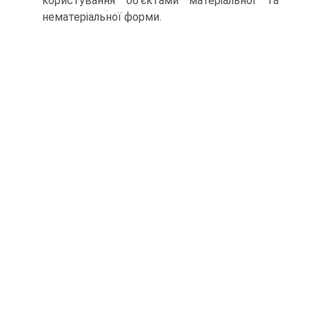
користування об'єктами мате­ріальної та
нематеріальної форми.