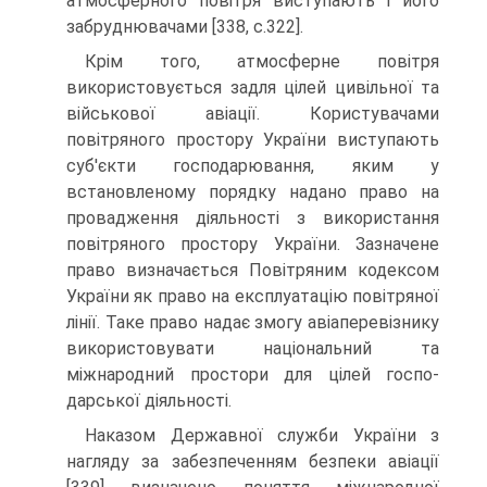
атмосферного повітря виступають і його
забруднювачами [338, с.322].
Крім того, атмосферне повітря
використовуєть­ся задля цілей цивільної та
військової авіації. Корис­тувачами
повітряного простору України виступають
суб'єкти господарювання, яким у
встановленому по­рядку надано право на
провадження діяльності з ви­користання
повітряного простору України. Зазначене
право визначається Повітряним кодексом
України як право на експлуатацію повітряної
лінії. Таке право надає змогу авіаперевізнику
використовувати націо­нальний та
міжнародний простори для цілей госпо­
дарської діяльності.
Наказом Державної служби України з
нагляду за забезпеченням безпеки авіації