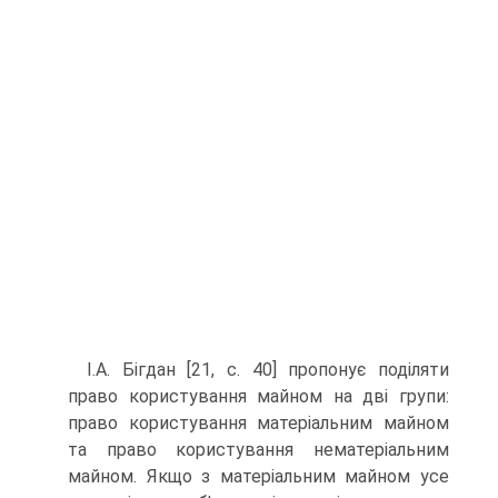
І.А. Бігдан [21, с. 40] пропонує поділяти
право ко­ристування майном на дві групи:
право користування матеріальним майном
та право користування немате­ріальним
майном. Якщо з матеріальним майном усе