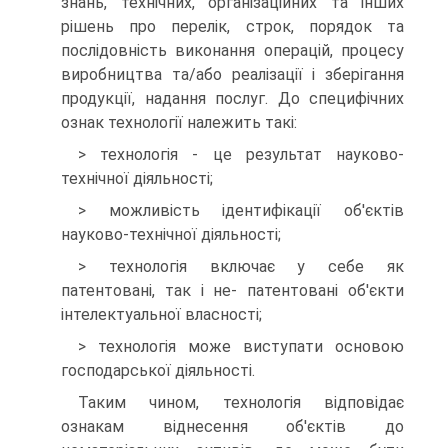
знань, технічних, організаційних та інших
рішень про пере­лік, строк, порядок та
послідовність виконання опера­цій, процесу
виробництва та/або реалізації і зберіган­ня
продукції, надання послуг. До специфічних
ознак технології належить такі:
> технологія - це результат науково-
технічної ді­яльності;
> можливість ідентифікації об'єктів
науково-тех­нічної діяльності;
> технологія включає у себе як
патентовані, так і не- патентовані об'єкти
інтелектуальної власності;
> технологія може виступати основою
господар­ської діяльності.
Таким чином, технологія відповідає
ознакам від­несення об'єктів до