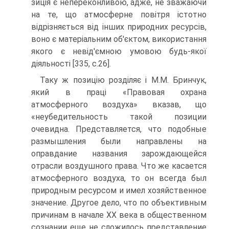
зиція є непереконливою, адже, не зважаючи
на те, що атмосферне повітря істотно
відрізняється від інших природних ресурсів,
воно є матеріальним об'єктом, використання
якого є невід'ємною умовою будь-якої
діяльності [335, с.26].
Таку ж позицію розділяє і М.М. Бринчук,
який в праці «Правовая охрана
атмосферного воздуха» вка­зав, що
«неубедительность такой позиции
очевидна. Представляется, что подобные
размышления были направлены на
оправдание названия зарождающейся
отрасли воздушного права. Что же касается
атмосфер­ного воздуха, то он всегда был
природным ресурсом и имел хозяйственное
значение. Другое дело, что по объективным
причинам в начале XX века в обществен­ном
сознании еще не сложилось представление