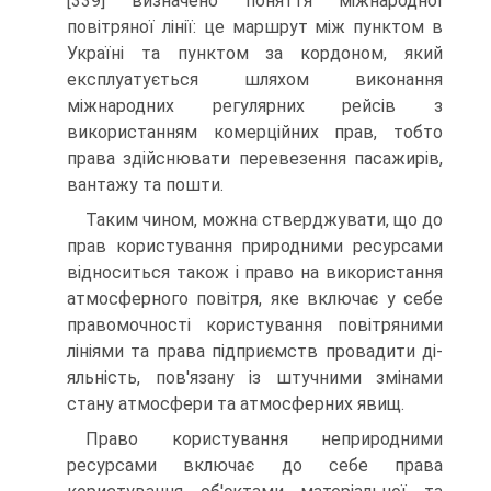
[339] визначено поняття міжнародної
повітряної лінії: це маршрут між пунк­том в
Україні та пунктом за кордоном, який
експлуа­тується шляхом виконання
міжнародних регулярних рейсів з
використанням комерційних прав, тобто
пра­ва здійснювати перевезення пасажирів,
вантажу та по­шти.
Таким чином, можна стверджувати, що до
прав користування природними ресурсами
відноситься та­кож і право на використання
атмосферного повітря, яке включає у себе
правомочності користування пові­тряними
лініями та права підприємств провадити ді­
яльність, пов'язану із штучними змінами
стану атмос­фери та атмосферних явищ.
Право користування неприродними
ресурсами включає до себе права