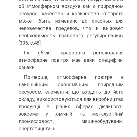
об атмосферном воздухе как о природном
ресурсе, ка­чество и количество которого
может быть изменено до опасных для
человечества пределов, что и вызовет
необходимость правового регулирования»
[336, с.48].
Як об'єкт правового регулювання
атмосферне по­вітря має деякі специфічні
ознаки.
По-перше, атмосферне повітря є
найціннішим економічним природним
ресурсом, елементи, що вхо­дять до його
складу, використовуються для виробни­цтва
продукції в різних сферах діяльності,
зокрема у хімічній та металургійній
промисловості, машинобу­дуванні,
енергетиці та ін.