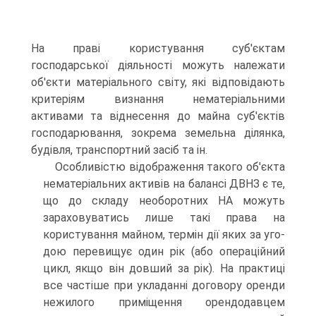
На праві користу­вання суб'єктам
господарської діяльності можуть на­лежати
об'єкти матеріального світу, які відповідають
критеріям визнання нематеріальними
активами та від­несення до майна суб'єктів
господарювання, зокрема земельна ділянка,
будівля, транспортний засіб та ін.
Особливістю відображення такого об'єкта
нема­теріальних активів на балансі ДВНЗ є те,
що до скла­ду необоротних НА можуть
зараховуватись лише такі права на
користування майном, термін дії яких за уго­
дою перевищує один рік (або операційний
цикл, якщо він довший за рік). На практиці
все частіше при укла­данні договору оренди
нежилого приміщення орендо­давцем