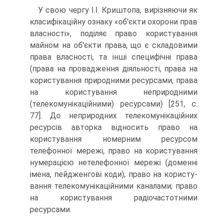
У свою чергу І.І. Криштопа, вирізняючи як
кла­сифікаційну ознаку «об'єкти охорони прав
власності», поділяє право користування
майном на об'єкти пра­ва, що є складовими
права власності, та інші специ­фічні права
(права на провадження діяльності, права на
користування природними ресурсами, права
на користування неприродними
(телекомунікаційними) ресурсами) [251, с.
77]. До неприродних телекомуніка­ційних
ресурсів авторка відносить право на
користу­вання номерним ресурсом
телефонної мережі, право на користування
нумерацією нетелефонної мережі (доменні
імена, пейдженгові коди); право на користу­
вання телекомунікаційними каналами; право
на ко­ристування радіочастотними
ресурсами.