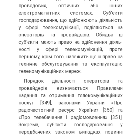
проводових, оптичних або інших
електромагнітних системах. Суб'єкти
господа­рювання, що здійснюють діяльність
у сфері телеко­мунікації, поділяються на
операторів та провайдерів. Обидва ці
суб'єкти мають право на здійснення діяль­
ності у сфері телекомунікацій, проте
першому, крім того, належить ще й право на
технічне обслуговування та експлуатацію
телекомунікаційних мереж.
Порядок діяльності операторів та
провайдерів визначається Правилами
надання та отримання теле­комунікаційних
послуг [349], законами України «Про
радіочастотний ресурс України» [350] та
«Про телеба­чення і радіомовлення» [351].
Зокрема, суб'єкти госпо­дарювання у
передбачених законом випадках повинні