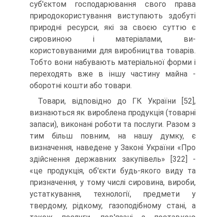
суб'єктом господарювання свого права
природоко­ристування виступають здобуті
природні ресурси, які за своєю суттю є
сировиною і матеріалами, ви­
користовуваними для виробництва товарів.
Тобто вони набувають матеріальної форми і
переходять вже в іншу частину майна -
оборотні кошти або то­вари.
Товари, відповідно до ГК України [52],
визнають­ся як вироблена продукція (товарні
запаси), викона­ні роботи та послуги. Разом з
тим більш повним, на нашу думку, є
визначення, наведене у Законі України «Про
здійснення державних закупівель» [322] -
«це продукція, об'єкти будь-якого виду та
призначення, у тому числі сировина, вироби,
устаткування, технології, предмети у
твердому, рідкому, газоподібному стані, а