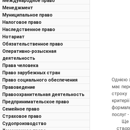
Международное право
Менеджмент
Муниципальное право
Налоговое право
Наследственное право
Нотариат
Обязательственное право
Оперативно-розыскная
деятельность
Права человека
Право зарубежных стран
Однією 
Право социального обеспечения
має пер
Правоведение
строку 
Правоохранительная деятельность
критерії
Предпринимательское право
формаль
Семейное право
по­слуг 
Страховое право
Ще 
Судопроизводство
створ