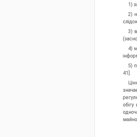
1) 
2) 
слідо
3) 
(засн
4) 
інфор
5) 
41].
Цін
знача
регул
обігу
одноч
майно