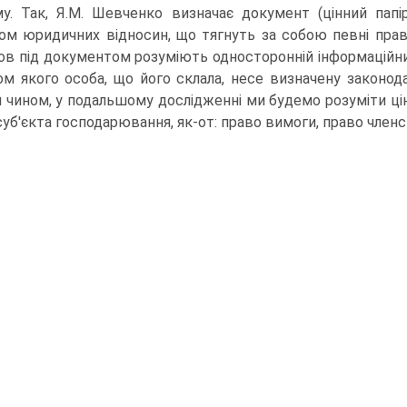
му. Так, Я.М. Шевченко визначає документ (цінний папі
ом юридичних відносин, що тягнуть за собою певні правові 
ов під документом розуміють односторонній ін­формаційний
ом якого особа, що його склала, несе ви­значену законодав
 чином, у подальшому дослідженні ми бу­демо розуміти цін
суб'єкта господарювання, як-от: право вимоги, право членс