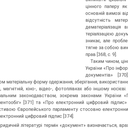
цінного паперу як
основній вимозі ві
відсутність матер
дема­теріалізація
теріалізацією док
зникає, але пробл
тягне за собою вин
прав [368, с. 9].
Таким чином, цін
України «Про інфор
документів» [37
ом матері­альну форму одержання, зберігання, використання
і, магнітній, кіно-, відео-, фотоплівках або іншому носі­є
ональним законодавством, зокрема законами України 
ен­тообіг» [371] та «Про електронний цифровий підпис»
ти­вою Європейського парламенту стосовно електронни
лек­тронний цифровий підпис [374].
ридичній літературі термін «документ» визна­чається, в