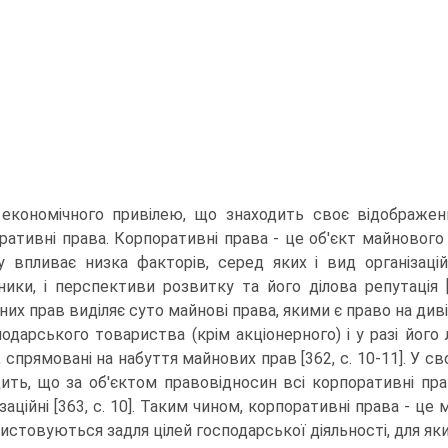
економічного привілею, що знаходить своє ві­дображен
ративні права. Корпоративні права - це об'єкт майнового х
у впливає низка факторів, серед яких і вид організацій
ники, і перспективи розвитку та його ділова репутація [1
них прав виділяє суто майнові права, якими є право на див
подарського товариства (крім акціонерно­го) і у разі його 
, спрямовані на набуття майнових прав [362, с. 10-11]. У с
ить, що за об'єктом правовідносин всі корпоративні пра
заційні [363, с. 10]. Таким чином, корпоративні права - це м
истовуються задля цілей господарської діяльності, для яки