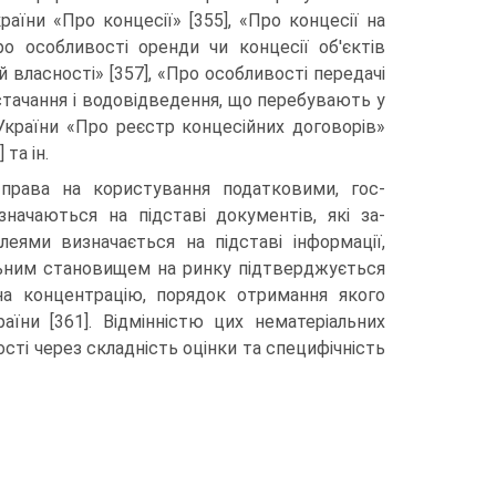
раїни «Про концесії» [355], «Про концесії на
ро особливості оренди чи концесії об'єктів
власності» [357], «Про особливості передачі
стачання і водовідведення, що перебувають у
України «Про реєстр концесійних догово­рів»
та ін.
 права на користування податковими, гос­
начаються на підставі документів, які за­
еями визначається на підставі інформації,
ьним становищем на ринку підтверджуєть­ся
на концентрацію, порядок отримання якого
їни [361]. Відмінністю цих нематеріальних
ості через складність оцінки та специфіч­ність