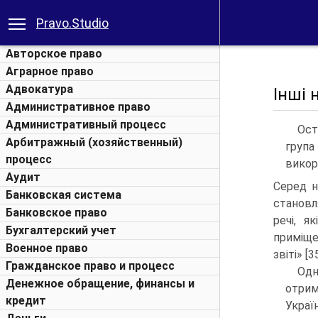
Pravo.Studio
Авторское право
Аграрное право
Адвокатура
Інші 
Административное право
Административный процесс
Ост
Арбитражный (хозяйственный)
група
процесс
викор
Аудит
Серед н
Банковская система
становл
Банковское право
речі, я
Бухгалтерский учет
приміще
Военное право
звіті» [35
Гражданское право и процесс
Одн
Денежное обращение, финансы и
отрим
кредит
Укра