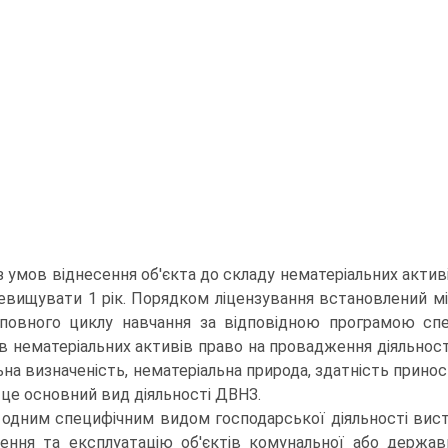
з умов віднесення об'єкта до складу нематеріальних активі
евищувати 1 рік. Порядком ліцензування встановлений міні
повного ци­клу навчання за відповідною програмою спец
в немате­ріальних активів право на провадження діяльності 
на визначеність, нематеріальна природа, здатність при­нос
- це основний вид діяльності ДВНЗ.
одним специфічним видом господарської ді­яльності вист
ення та експлуатацію об'єктів комунальної або держа