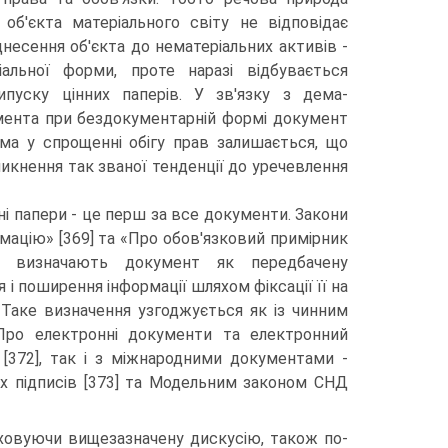
 об'єкта ма­теріального світу не відповідає
дне­сення об'єкта до нематеріальних активів -
іальної форми, проте наразі відбувається
 випуску цінних паперів. У зв'язку з дема­
умента при бездокументарній фор­мі документ
ема у спрощенні обігу прав залишається, що
икнення так званої тенденції до уречевлення
ні папери - це перш за все до­кументи. Закони
мацію» [369] та «Про обов'язковий примірник
0] ви­значають документ як передбачену
 і поширення інформації шляхом фіксації її на
ві. Таке визначення узгоджується як із чинним
«Про електронні документи та електронний
 [372], так і з міжнародними документами -
х підписів [373] та Модельним законом СНД
раховуючи вищезазначену дискусію, також по-