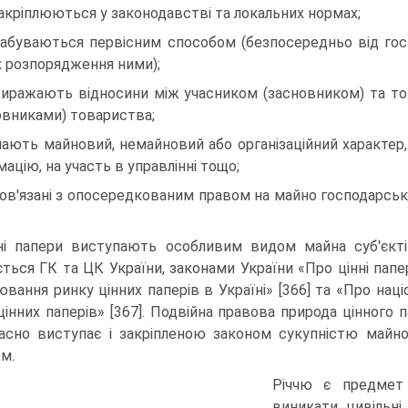
закріплюються у законодавстві та локальних нормах;
набуваються первісним способом (безпосеред­ньо від гос
к розпорядження ними);
виражають відносини між учасником (засно­вником) та т
овниками) товариства;
мають майновий, немайновий або організацій­ний характер
мацію, на участь в управлінні тощо;
пов'язані з опосередкованим правом на майно господарськог
ні папери виступають особливим видом май­на суб'єкт
ється ГК та ЦК України, законами України «Про цінні пап
ювання ринку цінних паперів в Україні» [366] та «Про нац
 цінних паперів» [367]. Подвійна правова природа цінного 
асно виступає і закріпленою законом сукупніс­тю майно
м.
Річчю є предмет 
виникати цивільні