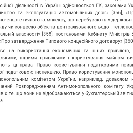
сійної діяльності в Україні здійснюється ГК, за­конами Ук
ництво та експлуатацію автомобільних доріг» [356], «П
но-енергетичного комплексу, що перебувають у державній 
нду чи концесію об'єктів централізованого водо-, теплопо
альній власності» [358], постановами Кабінету Міністрів 
, «Про затвердження Типового концесійного договору» [360] 
во на використання економічних та інших привілеїв,
ськими, іншими привілеями і користування майном виз
ують ці права. Право користування податкови­ми привіл
ої податковою інспекцією. Право користування монопол
онопольним комітетом України, наприклад, дозволом 
чений Розпорядженням Антимонопольного ко­мітету Укра
ів є те, що вони не відображаються у бухгалтер­ській звітн
а.