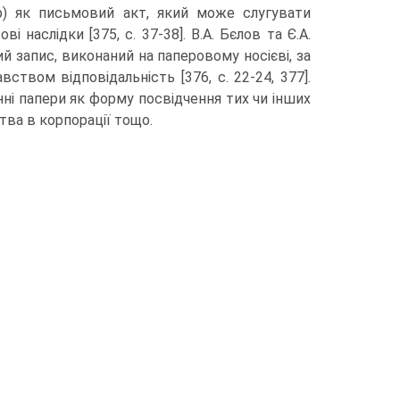
р) як письмовий акт, який може слугува­ти
наслідки [375, с. 37-38]. В.А. Бєлов та Є.А.
 запис, виконаний на паперовому носі­єві, за
ством відповідальність [376, с. 22-24, 377].
ні папери як форму посвідчення тих чи інших
тва в корпорації тощо.