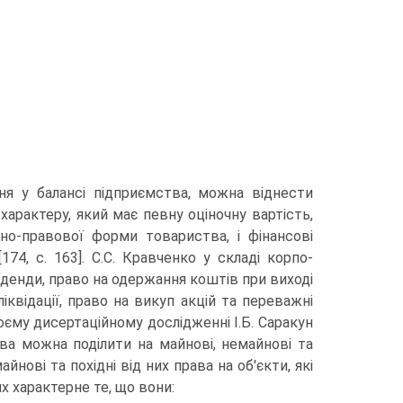
ня у балансі підприємства, можна віднести
арактеру, який має певну оціночну вар­тість,
но-правової форми товариства, і фінансо­ві
74, с. 163]. С.С. Кравченко у складі корпо­
іденди, право на одержання коштів при виході
ліквідації, право на викуп акцій та пе­реважні
воєму дисертаційному дослідженні І.Б. Саракун
ва можна поділити на майнові, немайнові та
айнові та похідні від них права на об'єкти, які
х характерне те, що вони: