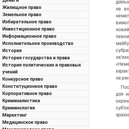
Деньги
діяльн
Жилищное право
не вх
Земельное право
немат
Избирательное право
вимог
Инвестиционное право
новий
Информационное право
певни
Исполнительное производство
майбу
субра
История
зв'яз
История государства и права
«Нема
История политических и правовых
харак
учений
на рин
Конкурсное право
Конституционное право
Пос
Корпоративное право
для н
Криминалистика
окрем
Криминология
суб'є
зразка
Маркетинг
Медицинское право