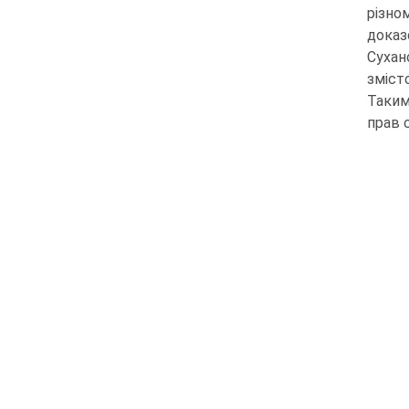
різно
доказ
Сухан
зміст
Таким
прав 