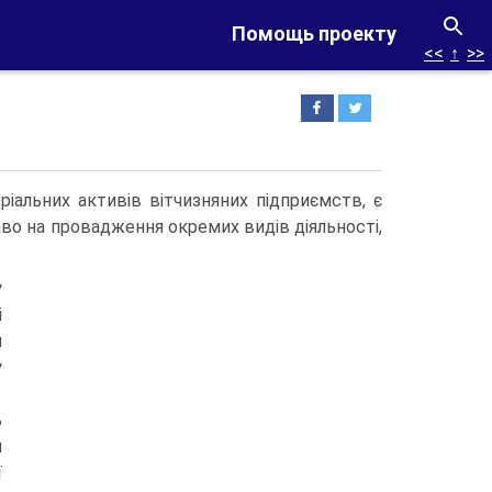
Помощь проекту
<<
↑
>>
ріальних активів вітчизняних підприємств, є
аво на провадження окремих видів діяльнос­ті,
у
і
и
у
ь
н
ї