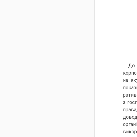
До 
корпо
на як
показ
ратив
з гос
права
довод
органі
викор