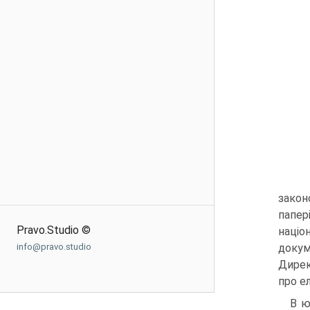
закон
папер
Pravo.Studio ©
наці­
info@pravo.studio
докум
Дирек
про е
В ю