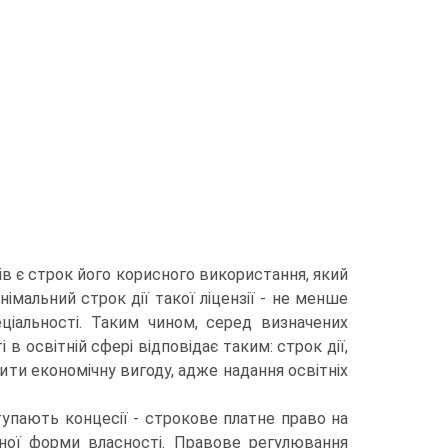
в є строк його корис­ного використання, який
мальний строк дії такої ліцензії - не менше
іальнос­ті. Таким чином, серед визначених
в освітній сфері відповідає таким: строк дії,
ити економічну вигоду, адже надання освітніх
упають концесії - строкове платне пра­во на
вної форми власності. Правове регулювання