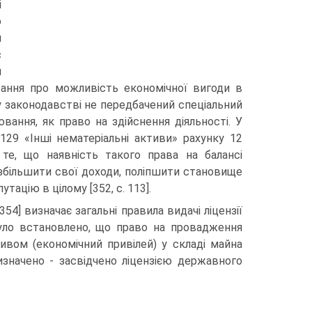
і
о
м
с
я
ання про можливість економіч­ної вигоди в
 законодавстві не передбаче­ний спеціальний
ання, як право на здійснен­ня діяльності. У
129 «Інші нематеріальні ак­тиви» рахунку 12
те, що наявність такого права на балансі
збільшити свої доходи, поліпшити становище
тацію в цілому [352, с. 113].
54] визначає загальні правила ви­дачі ліцензії
 було встановлено, що право на провадження
ивом (економічний привілей) у складі майна
значено - засвідчено ліцензією державного