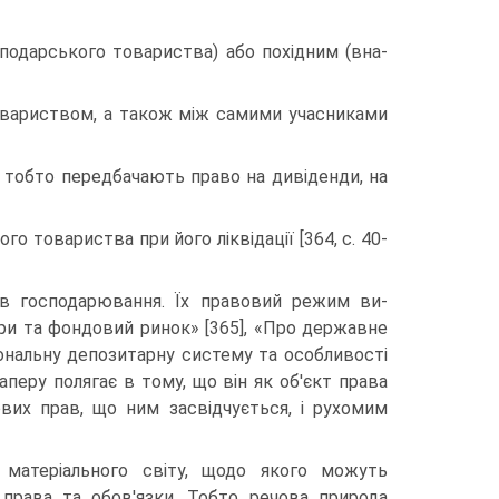
подарського товариства) або похідним (вна­
овариством, а також між самими учасни­ками
, тобто передбачають право на дивіден­ди, на
о товариства при його ліквідації [364, с. 40-
ів господарювання. Їх правовий режим ви­
ери та фондовий ринок» [365], «Про державне
іональну депозитарну систему та особливості
паперу полягає в тому, що він як об'єкт права
вих прав, що ним засвідчується, і рухомим
матеріального світу, щодо якого можуть
 права та обов'язки. Тобто речова природа