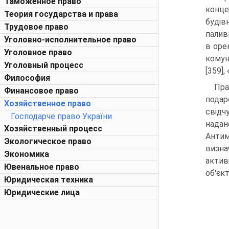
Таможенное право
конце
Теория государства и права
будів
Трудовое право
палив
Уголовно-исполнительное право
в оре
Уголовное право
комун
Уголовный процесс
[359]
Философия
Пра
Финансовое право
подар
Хозяйственное право
свідч
Господарче право України
надан
Хозяйственный процесс
Антим
Экологическое право
визна
Экономика
актив
Ювенальное право
об'єкт
Юридическая техника
Юридические лица