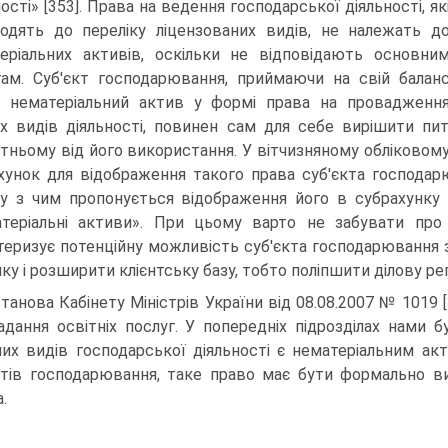
ості» [353]. Права на ведення господарської діяльності, як
одять до переліку ліцензованих видів, не належать д
е­ріальних активів, оскільки не відповідають основни
ам. Суб'єкт господарювання, приймаючи на свій балан
 нематеріальний актив у формі права на провадженн
х видів діяльності, повинен сам для себе вирішити пит
тньому від його використання. У вітчизняному обліковому
хунок для відображення такого права суб'єкта господарюв
ку з чим пропонується відобра­ження його в субрахунку 
теріальні активи». При цьому варто не забувати про 
теризує потенційну можливість суб'єкта господарювання 
ку і розширити клієнтську базу, тоб­то поліпшити ділову репу
танова Кабінету Міністрів України від 08.08.2007 № 1019 [3
адання освітніх послуг. У попере­дніх підрозділах нами
их видів господарської діяльності є нематеріальним акт
ктів господарювання, таке право має бути формально ви
.