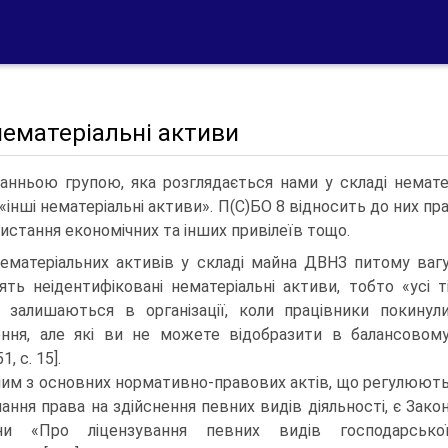
нематеріальні активи
анньою групою, яка розглядається нами у скла­ді немате
 «інші нематеріальні активи». П(С)БО 8 відносить до них пр
истання економічних та інших привілеїв тощо.
ематеріальних активів у складі майна ДВНЗ пи­тому ваг
ять неідентифіковані нематеріальні активи, тобто «усі т
кі залишаються в організації, коли працівники покинул
ння, але які ви не можете відобразити в балансовом
1, с. 15].
им з основних нормативно-правових актів, що регулюют
ання права на здійснення певних видів діяльності, є Зако
їни «Про ліцензування певних видів господарсько