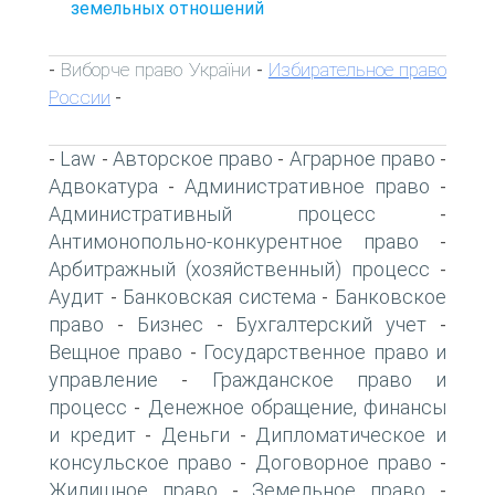
земельных отношений
Виборче право України
Избирательное право
-
-
России
-
Law
Авторское право
Аграрное право
-
-
-
-
Адвокатура
Административное право
-
-
Административный процесс
-
Антимонопольно-конкурентное право
-
Арбитражный (хозяйственный) процесс
-
Аудит
Банковская система
Банковское
-
-
право
Бизнес
Бухгалтерский учет
-
-
-
Вещное право
Государственное право и
-
управление
Гражданское право и
-
процесс
Денежное обращение, финансы
-
и кредит
Деньги
Дипломатическое и
-
-
консульское право
Договорное право
-
-
Жилищное право
Земельное право
-
-