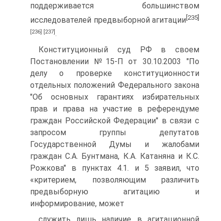
поддерживается большинством
[235]
исследователей предвыборной агитации
[236]
[237]
.
Конституционный суд РФ в своем
Постановлении №15-П от 30.10.2003 "По
делу о проверке конституционности
отдельных положений Федерального закона
"Об основных гарантиях избирательных
прав и права на участие в референдуме
граждан Российской Федерации" в связи с
запросом группы депутатов
Государственной Думы и жалобами
граждан С.А. Бунтмана, К.А. Катаняна и К.С.
Рожкова" в пунктах 4.1. и 5 заявил, что
«критерием, позволяющим различить
предвыборную агитацию и
информирование, может
служить лишь наличие в агитационной