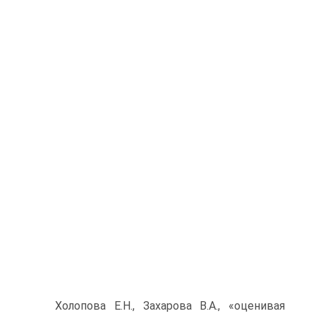
Холопова Е.Н., Захарова В.А., «оценивая