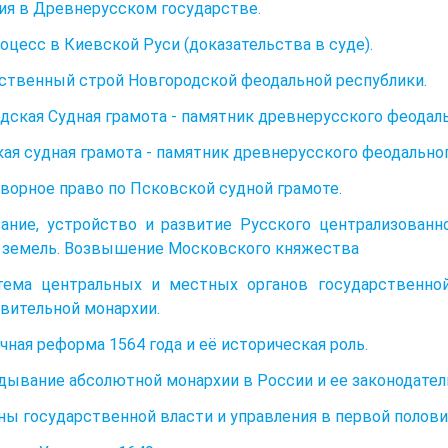
ия в Древнерусском государстве.
роцесс в Киевской Руси (доказательства в суде).
ственный строй Новгородской феодальной республики.
дская Судная грамота - памятник древнерусского феодаль
ая судная грамота - памятник древнерусского феодальног
оворное право по Псковской судной грамоте.
ание, устройство и развитие Русского централизованн
 земель. Возвышение Московского княжества
тема центральных и местных органов государственной
вительной монархии.
ичная реформа 1564 года и её историческая роль.
адывание абсолютной монархии в России и ее законодате
аны государственной власти и управления в первой половин