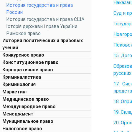
Наказан
История государства и права
России
Суд и п
История государства и права США
Государ
Історія держави і права України
Римское право
Новгоро
История политических и правовых
Псковск
учений
Конкурсное право
15. Дог
Конституционное право
Образов
Корпоративное право
русских
Криминалистика
17. Сис
Криминология
предста
Маркетинг
Медицинское право
18. Опр
Международное право
19. Скл
Менеджмент
Муниципальное право
20. Орг
Налоговое право