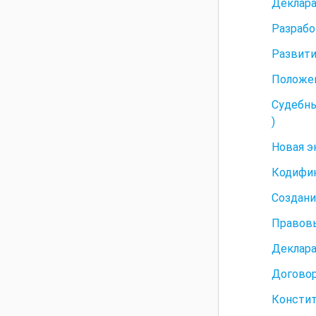
Деклара
Разрабо
Развити
Положен
Судебны
)
Новая э
Кодифик
Создан
Правовы
Деклара
Договор
Констит