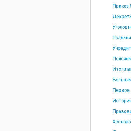
Приказ 
Декреты
Уголовн
Создани
Учредит
Положен
Итоги в
Большев
Первое 
Историч
Правовы
Хроноло