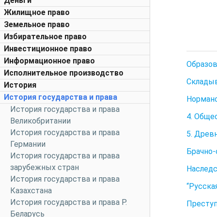
Деньги
Жилищное право
Земельное право
Избирательное право
Инвестиционное право
Информационное право
Образов
Исполнительное производство
Складыв
История
История государства и права
Норманс
История государства и права
4. Обще
Великобритании
История государства и права
5. Древ
Германии
Брачно-
История государства и права
зарубежных стран
Наследс
История государства и права
“Русска
Казахстана
История государства и права Р.
Преступ
Беларусь