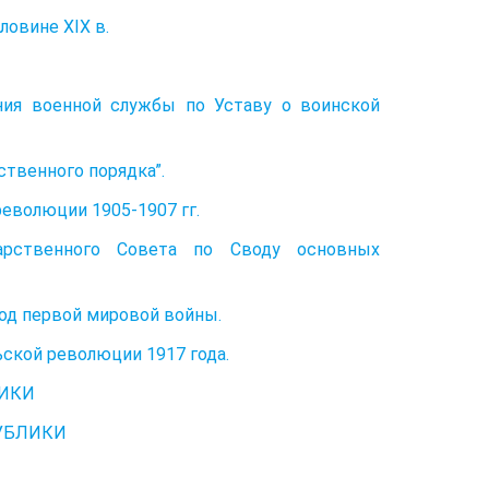
овине XIX в.
ния военной службы по Уставу о воинской
ственного порядка”.
еволюции 1905-1907 гг.
арственного Совета по Своду основных
иод первой мировой войны.
ьской революции 1917 года.
ЛИКИ
УБЛИКИ