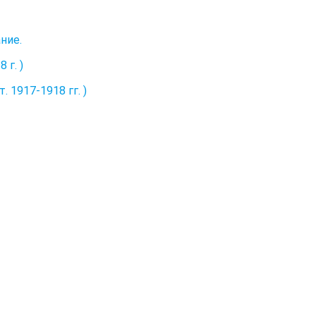
ние.
 г. )
 1917-1918 гг. )