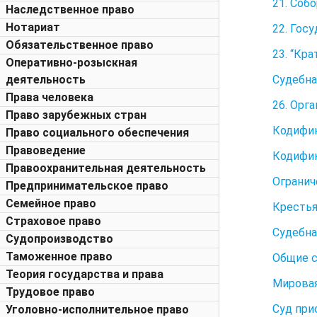
21. Соб
Наследственное право
Нотариат
22. Гос
Обязательственное право
23. “Кр
Оперативно-розыскная
Судебна
деятельность
Права человека
26. Орг
Право зарубежных стран
Кодифик
Право социального обеспечения
Правоведение
Кодифик
Правоохранительная деятельность
Огранич
Предпринимательское право
Семейное право
Крестья
Страховое право
Судебна
Судопроизводство
Таможенное право
Общие с
Теория государства и права
Мировая
Трудовое право
Суд при
Уголовно-исполнительное право