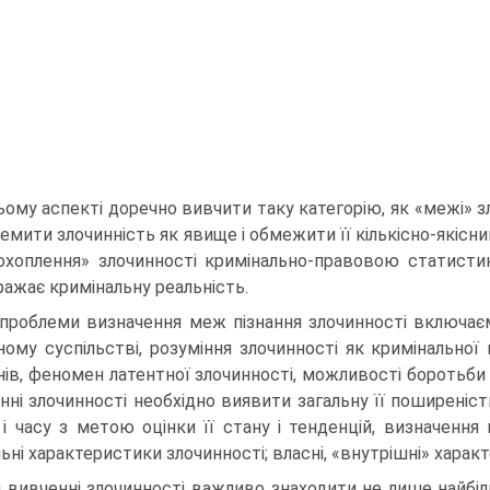
ьому аспекті доречно вивчити таку категорію, як «межі» з
емити злочинність як явище і обмежити її кількісно-якіс
охоплення» злочинності кримінально-правовою статисти
ражає кримінальну реальність.
проблеми визначення меж пізнання злочинності включаємо
ному суспільстві, розуміння злочинності як кримінально
нів, феномен латентної злочинності, можливості боротьби 
нні злочинності необхідно виявити загальну її поширеніст
 і часу з метою оцінки її стану і тенденцій, визначення
ьні характеристики злочинності; власні, «внутрішні» характе
 вивченні злочинності важливо знаходити не лише найбі