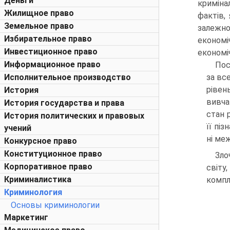
Деньги
криміна
Жилищное право
фактів,
Земельное право
залежн
Избирательное право
економ
Инвестиционное право
економіч
Информационное право
Пос
Исполнительное производство
за вс
рівен
История
вивча
История государства и права
стан 
История политических и правовых
її пі
учений
ні ме
Конкурсное право
Конституционное право
Зло
Корпоративное право
світу
Криминалистика
компле
Криминология
Основы криминологии
Маркетинг