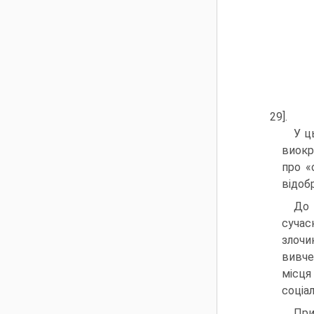
29].
У ц
виокр
про «
відоб
До 
сучас
злочи
вивче
місця
соціал
При