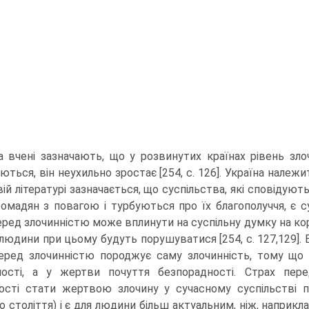
ча вчені зазначають, що у розвинутих країнах рівень зл
ються, він неухильно зростає [254, с. 126]. Україна належ
ій літературі зазначається, що суспільства, які сповідують
ромадян з повагою і турбуються про їх благополуччя, є с
еред злочинністю може вплинути на суспільну думку на ко
 людини при цьому будуть порушуватися [254, с. 127,129]. 
еред злочинністю породжує саму злочинність, тому що
ості, а у жертви почуття безпорадності. Страх пере
сті стати жертвою злочину у сучасному суспільстві по
 століття) і є для людини більш актуальним, ніж, наприклад