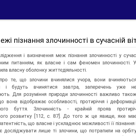
Межі пізнання злочинності в сучасній ві
лідження і визначення меж пізнання злочинності у сучасн
ним питанням, як власне і сам феномен злочинності. 
ила власну оболонку життєдіяльності.
ро те, що злочини вчинялися учора, вони вчиняютьс
ні і будуть вчинятися завтра, заперечень уже н
ють. Для розуміння природи злочинності важливо тако
що вона відображає особливості, протиріччя і деформаці
ьного буття. Злочинність - крайній прояв протирі
ного розвитку [112, с. 87]. До того ж це явище, яке ма
атентність, що власне і ускладнює можливості її пізнання 
є досліджувати лише ті злочини, що потрапили на орбіт