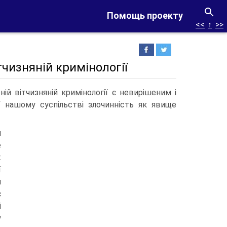
Помощь проекту
<<
↑
>>
тчизняній кримінології
ій вітчизняній кримінології є невирішеним і
У нашому суспільстві злочинність як явище
я
е
ж
ї
ч
є
і
у