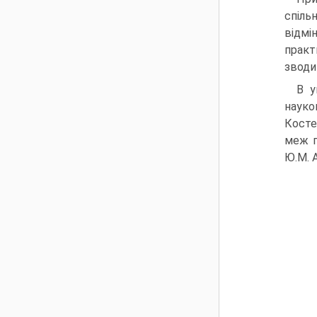
спіль
відмі
практ
зводит
В у
науко
Косте
меж п
Ю.М. А