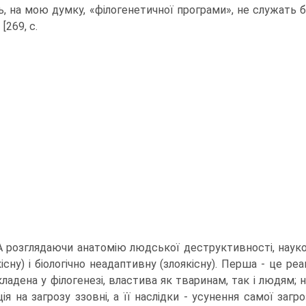
, на мою думку, «філогенетичної програми», не служать б
[269, с.
. А розглядаючи анатомію людської деструктивності, науко
існу) і біологічно неадаптивну (злоякісну). Перша - це реа
кладена у філогенезі, властива як тваринам, так і людям;
ція на загрозу ззовні, а її наслідки - усунення самої заг