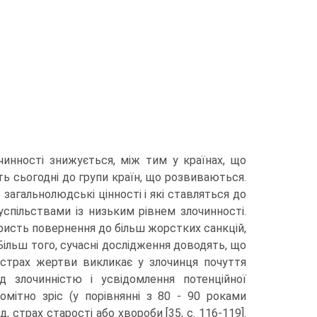
очинності знижується, між тим у країнах, що
ить сьогодні до групи країн, що розвиваються.
 загальнолюдські цінності і які ставляться до
успільствами із низьким рівнем злочинності.
ристь повернення до більш жорстких санкцій,
Більш того, сучасні дослідження доводять, що
 страх жертви викликає у злочинця почуття
д злочинністю і усвідомлення потенційної
мітно зріс (у порівнянні з 80 - 90 роками
, страх старості або хвороби [35, с. 116-119].