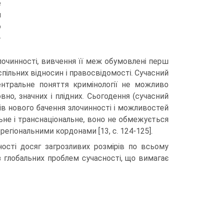
е
й
о
-
очинності, вивчення її меж обумовлені перш
спільних відносин і правосвідомості. Сучасний
ентральне поняття кримінології не можливо
о, значних і плідних. Сьогодення (сучасний
ів нового бачення злочинності і можливостей
альне і транснаціональне, воно не обмежується
регіональними кордонами [13, с. 124-125].
ності досяг загрозливих розмірів по всьому
з глобальних проблем сучасності, що вимагає