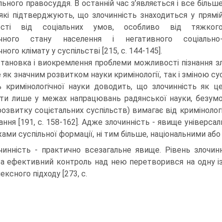
льного правосуддя. В останній час з’являється і все більш
 які підтверджують, що злочинність знаходиться у прямі
ості від соціальних умов, особливо від тяжког
ічного стану населення і негативного соціально
ного клімату у суспільстві [215, с. 144-145].
тановка і виокремлення проблеми можливості пізнання зл
е як значним розвитком науки кримінології, так і зміною су
ь кримінологічної науки доводить, що злочинність як ц
ти лише у межах напрацювань радянської науки, безумовн
розвитку соцієтальних суспільств) вимагає від кримінолог
знання [191, с. 158-162]. Адже злочинність - явище універс
жами суспільної формації, ні тим більше, національними або 
чинність - практично всезагальне явище. Рівень злочин
, а ефективний контроль над нею перетворився на одну і
ксного підходу [273, с.