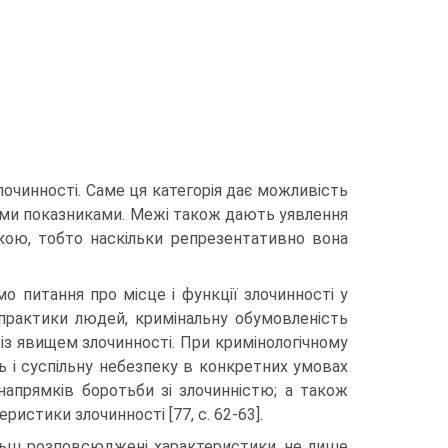
лочинності. Саме ця категорія дає можливість
ними показниками. Межі також дають уявлення
кою, тобто наскільки репрезентативно вона
 питання про місце і функції злочинності у
ї практики людей, кримінальну обумовленість
із явищем злочинності. При кримінологічному
ь і суспільну небезпеку в конкретних умовах
 напрямків боротьби зі злочинністю; а також
ристики злочинності [77, с. 62-63].
льш розповсюджені характеристики, не лише