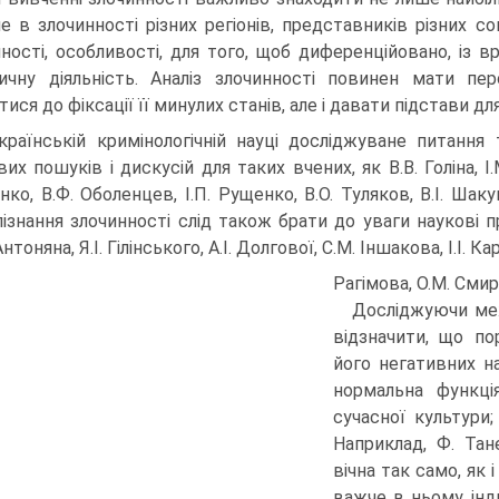
не в злочинності різних регіонів, представників різних соц
нності, особливості, для того, щоб диференційовано, із
ичну діяльність. Аналіз злочинності повинен мати пе
ися до фіксації її минулих станів, але і давати підстави для
країнській кримінологічній науці досліджуване питан
вих пошуків і дискусій для таких вчених, як В.В. Голіна, І
нко, В.Ф. Оболенцев, І.П. Рущенко, В.О. Туляков, В.І. Шак
ізнання злочинності слід також брати до уваги наукові пра
нтоняна, Я.І. Гілінського, А.І. Долгової, С.М. Іншакова, І.І. Кар
Рагімова, О.М. Смир
Досліджуючи межі
відзначити, що по
його негативних на
нормальна функція
сучасної культури; 
Наприклад, Ф. Тан
вічна так само, як 
важче в ньому інд