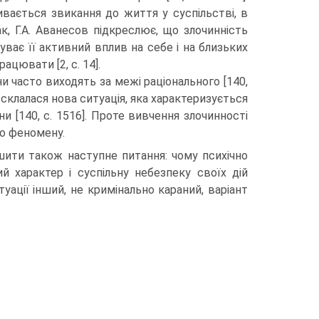
ивається звикання до життя у суспільстві, в
к, Г.А. Аванесов підкреслює, що злочинність
ває її активний вплив на себе і на близьких
ацювати [2, с. 14].
и часто виходять за межі раціонального [140,
і склалася нова ситуація, яка характеризується
 [140, с. 1516]. Проте вивчення злочинності
го феномену.
ішити також наступне питання: чому психічно
й характер і суспільну небезпеку своїх дій
уації інший, не кримінально караний, варіант