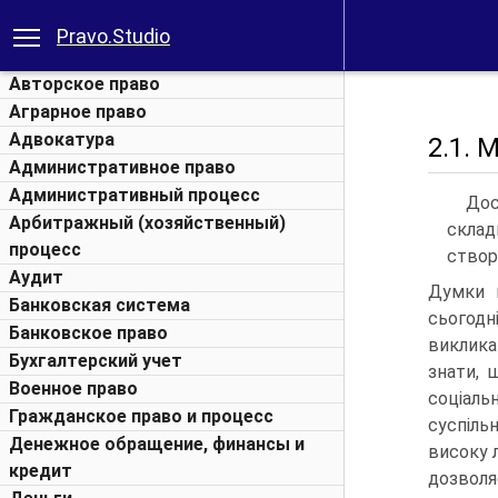
Pravo.Studio
Авторское право
Аграрное право
Адвокатура
2.1. 
Административное право
Административный процесс
Дос
Арбитражный (хозяйственный)
склад
процесс
створ
Аудит
Думки п
Банковская система
сьогод
Банковское право
виклика
Бухгалтерский учет
знати, 
Военное право
соціал
Гражданское право и процесс
суспіль
Денежное обращение, финансы и
високу л
кредит
дозволя