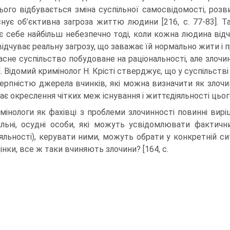
цього відбувається зміна суспільної самосвідомості, розв
снує об’єктивна загроза життю людини [216, с. 77-83]. Та
є себе найбільш небезпечно тоді, коли кожна людина відчу
ідчуває реальну загрозу, що заважає їй нормально жити і пр
асне суспільство побудоване на раціональності, але злочин
]. Відомий кримінолог Н. Крісті стверджує, що у суспільств
ерпністю джерела вчинків, які можна визначити як злочини
ає окреслення чітких меж існування і життєдіяльності цьо
мінологи як фахівці з проблеми злочинності повинні вир
льні, осудні особи, які можуть усвідомлювати фактични
іяльності), керувати ними, можуть обрати у конкретній сит
інки, все ж таки вчиняють злочини? [164, с.