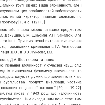
іальних груп, різних видів злочинності, але і
 врахуванням цих особливостей забезпечувати
рспективний характер, іншими словами, не
 прогнозу [134, с. 112113].
ня тією або іншою мірою ставало предметом
.М. Даньшин, В.М. Дрьомін, А.П. Закалюк, О.М.
ун та інші. При вирішенні питання визначення
ці і російських кримінологів Г.А. Аванесова,
пеця, Д.О. Лі, В.В. Лунєєва, І.М.
нова, Д.А. Шестакова та інших.
 пізнання злочинності у сучасній науці, слід
ряд із вивченням феномену злочинності та
слідків, існують думки, що злочинність - це
 суспільства; продукт цивілізації, частина
показник соціальної патології [20, с. 19-22].
енбаум писав у 1943 році, що «злочинність
і суспільство...Чим складнішим воно стає, тим
ивіду і тим частішими бувають його зриви.».