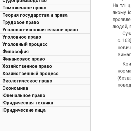
Судопроизводство
На тлі 
Таможенное право
якому і
Теория государства и права
проявля
Трудовое право
людей, в
Уголовно-исполнительное право
Суч
Уголовное право
с. 163
Уголовный процесс
невич
Философия
вимаг
Финансовое право
Кри
Хозяйственное право
норма
Хозяйственный процесс
(безд
Экологическое право
повед
Экономика
Ювенальное право
Юридическая техника
Юридические лица