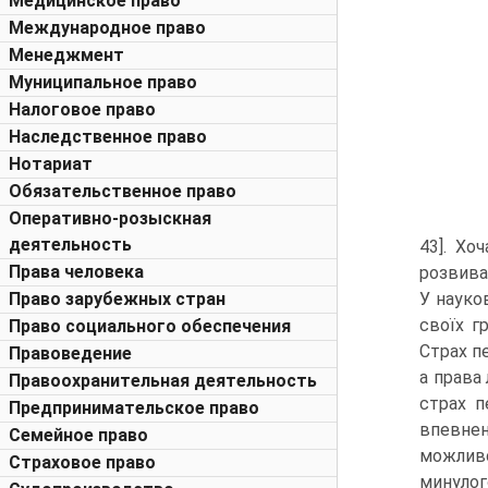
Медицинское право
Международное право
Менеджмент
Муниципальное право
Налоговое право
Наследственное право
Нотариат
Обязательственное право
Оперативно-розыскная
деятельность
43]. Хо
Права человека
розвива
Право зарубежных стран
У науков
своїх г
Право социального обеспечения
Страх п
Правоведение
а права
Правоохранительная деятельность
страх п
Предпринимательское право
впевнен
Семейное право
можливо
Страховое право
минулого