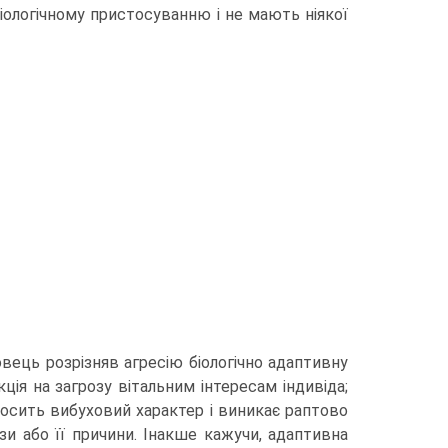
іологічному пристосуванню і не мають ніякої
вець розрізняв агресію біологічно адаптивну
кція на загрозу вітальним інтересам індивіда;
 носить вибуховий характер і виникає раптово
рози або її причини. Інакше кажучи, адаптивна