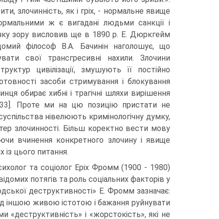
ти, злочинність, як і гріх, - нормальне явище
нормальними ж є вигадані людьми санкції і
очку зору висловив ще в 1890 р. Е. Дюркгейм
Відомий філософ В.А. Бачинін наголошує, що
увати свої трансгресивні нахили. Злочини
труктур цивілізації, змушують її постійно
готовності засоби стримування і блокування
нця обирає хибні і трагічні шляхи вирішення
1333]. Проте ми на цю позицію пристати не
успільства нівелюють кримінологічну думку,
ктер злочинності. Більш коректно вести мову
ючи вчинення конкретного злочину і явище
 із цього питання.
холог та соціолог Еріх Фромм (1900 - 1980)
домих потягів та роль соціальних факторів у
 людської деструктивності» Е. Фромм зазначає:
д іншою живою істотою і бажання руйнувати
ми «деструктивність» і «жорстокість», які не