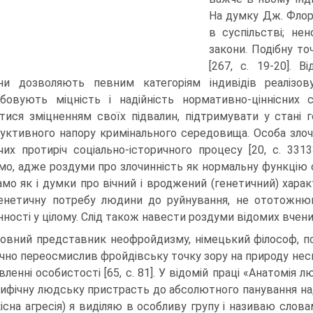
На думку Дж. Флори
в суспільстві; не
закони. Подібну т
[267, с. 19-20]. 
ни дозволяють певним категоріям індивідів реалізов
бовують міцність і надійність нормативно-ціннісних с
тися зміцненням своїх підвалин, підтримувати у стані 
уктивного напору кримінального середовища. Особа злочи
чих протиріч соціально-історичного процесу [20, с. 33
о, адже роздуми про злочинність як нормальну функцію с
амо як і думки про вічний і вроджений (генетичний) хара
енетичну потребу людини до руйнування, не ототожню
нності у цілому. Слід також навести роздуми відомих вчених
овний представник неофройдизму, німецький філософ, пси
чно переосмислив фройдівську точку зору на природу несві
вленні особистості [65, с. 81]. У відомій праці «Анатомія
ифічну людську пристрасть до абсолютного панування на
кісна агресія) я виділяю в особливу групу і називаю слова