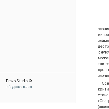
злочи
випро
займа
дестр
існую
можем
так с
про г
злочи
Pravo.Studio ©
Осн
info@pravo.studio
крити
стано
«Спец
(злоя