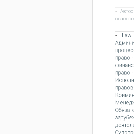
Автор
-
власнос
Law
-
Админи
процес
право
финанс
право
Исполн
правов
Кримин
Менед
Обязат
зарубе
деятел
Судопр