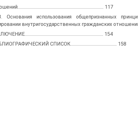
ий............................................................................................. 117
3. Основания использования общепризнанных принц
ровании внутригосударственных гражданских отношений...............
НИЕ..................................................................................... 154
ОГРАФИЧЕСКИЙ СПИСОК.................................................. 158