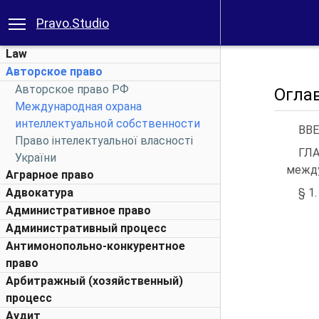
Pravo.Studio
Law
Авторское право
Авторское право РФ
Огла
Международная охрана
интеллектуальной собственности
ВВЕДЕНИ
Право інтелектуальної власності
ГЛА
України
между
Аграрное право
Адвокатура
§ 1.
Административное право
Административный процесс
Антимонопольно-конкурентное
право
Арбитражный (хозяйственный)
процесс
Аудит