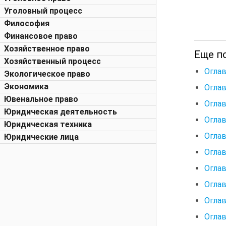
Уголовный процесс
Философия
Финансовое право
Хозяйственное право
Еще п
Хозяйственный процесс
Огла
Экологическое право
Экономика
Оглав
Ювенальное право
Огла
Юридическая деятельность
Огла
Юридическая техника
Огла
Юридические лица
Огла
Огла
Огла
Огла
Огла