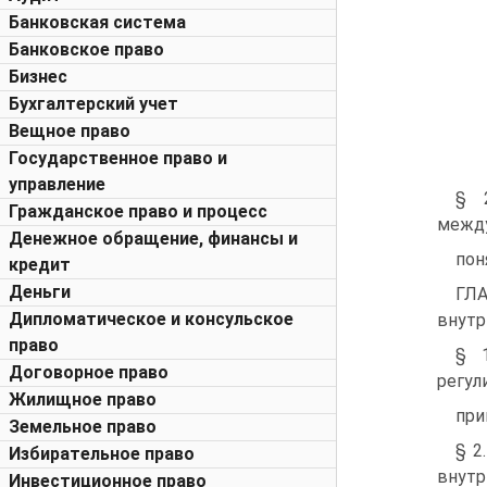
Банковская система
Банковское право
Бизнес
Бухгалтерский учет
Вещное право
Государственное право и
управление
§ 
Гражданское право и процесс
между
Денежное обращение, финансы и
понятий.
кредит
Деньги
ГЛА
Дипломатическое и консульское
внутриг
право
§ 
Договорное право
регул
Жилищное право
примене
Земельное право
§ 2
Избирательное право
внутр
Инвестиционное право