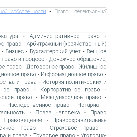
ной собственности
Право інтелектуальної
-
катура
Административное право
-
-
ое право
Арбитражный (хозяйственный)
-
Бизнес
Бухгалтерский учет
Вещное
-
-
-
 право и процесс
Денежное обращение,
-
ое право
Договорное право
Жилищное
-
-
ионное право
Информационное право
-
-
рства и права
История политических и
-
нное право
Корпоративное право
-
-
нское право
Международное право
-
-
Наследственное право
Нотариат
-
-
-
тельность
Права человека
Право
-
-
Правоведение
Правоохранительная
-
-
ейное право
Страховое право
-
-
ва и права
Трудовое право
Уголовно-
-
-