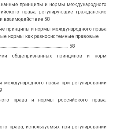
знанные принципы и нормы международного
ийского права, регулирующие гражданские
 и взаимодействие 58
ые принципы и нормы международного права
вые нормы как разносистемные правовые
................................................................ 58
ники общепризнанных принципов и норм
м международного права при регулировании
99
ого права и нормы российского права,
го права, используемых при регулировании