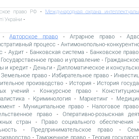
ское право РФ
Международная охрана интеллектуаль
-
ті України
-
Авторское право
Аграрное право
Адво
-
-
-
стративный процесс
Антимонопольно-конкурентн
-
с
Аудит
Банковская система
Банковское право
-
-
-
Государственное право и управление
Гражданское
-
-
ы и кредит
Деньги
Дипломатическое и консульск
-
-
Земельное право
Избирательное право
Инвестиц
-
-
-
ительное производство
История
История госуда
-
-
ых учений
Конкурсное право
Конституцио
-
-
алистика
Криминология
Маркетинг
Медици
-
-
-
жмент
Муниципальное право
Налоговое право
-
-
ельственное право
Оперативно-розыскная дея
-
жных стран
Право социального обеспечения
-
ьность
Предпринимательское право
Сем
-
-
оизводство
Таможенное право
Теория государст
-
-