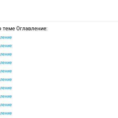
о теме Оглавление:
вление
ление:
вление
вление
вление
вление
вление
вление
вление
вление