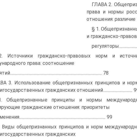
ГЛАВА 2. Общепри
права и нормы росс
отношения: различие
§ 1. Общепризнанн
и гражданско-право
регуляторы..............................
2. Источники гражданско-правовых норм и источ
народного права: соотношение
................................................................................................... 78
ВА 3. Использование общепризнанных принципов и нор
осударственных гражданских отношений................................ 
1. Общепризнанные принципы и нормы международн
ирующие гражданские отношения: приоритеты
ния.............................................................................................. 99
. Виды общепризнанных принципов и норм международно
игосударственных гражданских