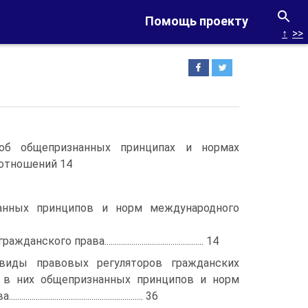
Помощь проекту
↑
>>
 об общепризнанных принципах и нормах
 отношений 14
анных принципов и норм международного
кого права................................................ 14
виды правовых регуляторов гражданских
 в них общепризнанных принципов и норм
................................................. 36