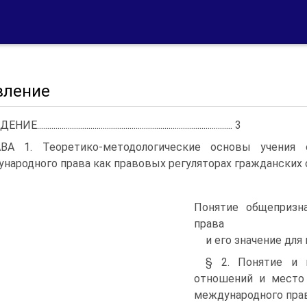
вление
Е............................................................................................... 3
ВА 1. Теоретико-методологические основы учения
народного права как правовых регуляторах гражданских
Понятие общепризн
права
и его значение для гражданс
§ 2. Понятие и 
отношений и место
международного права................