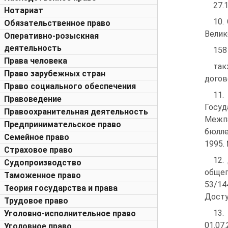
27.
Нотариат
10.
Обязательственное право
Велик
Оперативно-розыскная
деятельность
158
Права человека
так
Право зарубежных стран
догов
Право социального обеспечения
11.
Правоведение
Госуд
Правоохранительная деятельность
Межп
Предпринимательское право
бюлле
Семейное право
1995. 
Страховое право
12.
Судопроизводство
общеп
Таможенное право
53/14
Теория государства и права
Досту
Трудовое право
13.
Уголовно-исполнительное право
01.07
Уголовное право