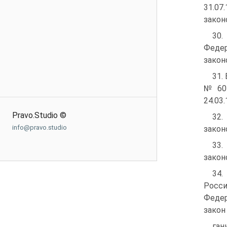
31.0
закон
30
Федер
законо
31.
№ 60-
24.03.
Pravo.Studio ©
32.
info@pravo.studio
закон
33.
законо
34.
Росси
Федер
закон
ган