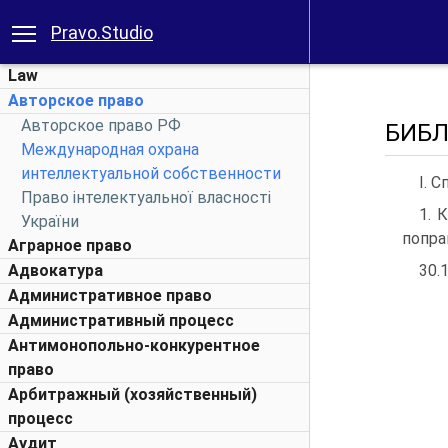
Pravo.Studio
Law
Авторское право
Авторское право РФ
БИБЛ
Международная охрана
интеллектуальной собственности
I. 
Право інтелектуальної власності
1. 
України
попра
Аграрное право
Адвокатура
30.
Административное право
Административный процесс
Антимонопольно-конкурентное
право
Арбитражный (хозяйственный)
процесс
Аудит