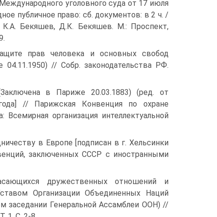
 Международного уголовного суда от 17 июля
ное публичное право: сб. документов: в 2 ч. /
. К.А. Бекяшев, Д.К. Бекяшев. М.: Проспект,
9.
защите прав человека и основных свобод
е 04.11.1950) // Собр. законодательства РФ.
аключена в Париже 20.03.1883) (ред. от
года] // Парижская Конвенция по охране
: Всемирная организация интеллектуальной
ничеству в Европе [подписан в г. Хельсинки
онвенций, заключенных СССР с иностранными
касающихся дружественных отношений и
Уставом Организации Объединенных Наций
ом заседании Генеральной Ассамблеи ООН) //
1. С. 2-8.