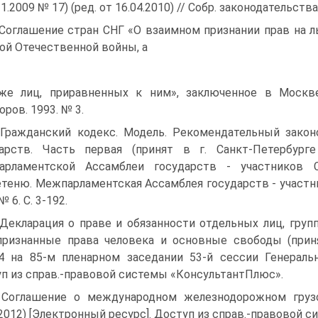
11.2009 № 17) (ред. от 16.04.2010) // Собр. законодательства 
 Соглашение стран СНГ «О взаимном признании прав на л
ой Отечественной войны, а
же лиц, приравненных к ним», заключенное в Москве
оров. 1993. № 3.
 Гражданский кодекс. Модель. Рекомендательный зако
арств. Часть первая (принят в г. Санкт-Петербург
арламентской Ассамблеи государств - участников 
теню. Межпарламентская Ассамблея государств - участ
№ 6. С. 3-192.
 Декларация о праве и обязанности отдельных лиц, гру
ризнанные права человека и основные свободы (приня
4 на 85-м пленарном заседании 53-й сессии Генераль
п из справ.-правовой системы «КонсультантПлюс».
 Соглашение о международном железнодорожном грузо
.2012) [Электронный ресурс]. Доступ из справ.-правовой 