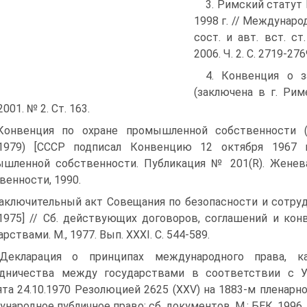
3. Римский статут
1998 г. // Международ
сост. и авт. вст. ст
2006. Ч. 2. С. 2719-276
4. Конвенция о 
(заключена в г. Рим
2001. № 2. Ст. 163.
Конвенция по охране промышленной собственности (З
0.1979) [СССР подписал Конвенцию 12 октября 1967 
шленной собственности. Публикация № 201(R). Женева
венности, 1990.
Заключительный акт Совещания по безопасности и сотруд
.1975] // Сб. действующих договоров, соглашений и к
рствами. М., 1977. Вып. XXXI. С. 544-589.
 Декларация о принципах международного права, 
удничества между государствами в соответствии с 
ята 24.10.1970 Резолюцией 2625 (XXV) на 1883-м пленарн
ародное публичное право: сб. документов. М.: БЕК, 1996. Т. 