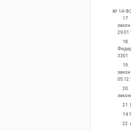
№ 14-ФЗ 
17.
закон
29.01.
18.
Федер
3301.
19.
закон
05.12.
20.
законо
21.
14.
22.