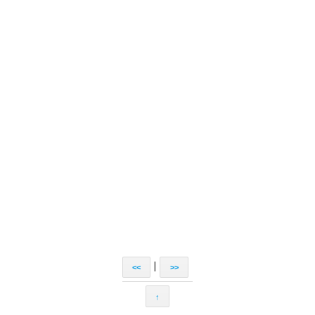
|
<<
>>
↑