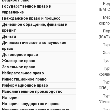
Вещное право
Род
Государственное право и
IBM. С
управление
Ме
Гражданское право и процесс
корпо
Денежное обращение, финансы и
кредит
Пер
Деньги
(ISAT\
Дипломатическое и консульское
Тир
право
Хол
Договорное право
Туе
Жилищное право
Земельное право
Тур
Избирательное право
хозяй
Инвестиционное право
Тур
Информационное право
СПб., 
Исполнительное производство
Тур
История
"Ленин
История государства и права
Тур
История политических и правовых