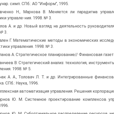
нар. симп. СПб.: АО "Информ", 1995.
вченко Н., Маркова В. Меняется ли парадигма управ
ики управле-ния. 1998. № 3.
лов А. и др. Новый взгляд на деятельность руководител
№ 3.
лен Г. Математические методы в экономических исслед
ктики управления. 1998. № 3.
ланов А. Стратегическое планирование// Финансовая газета.
анчеев В. Стратегический анализ: технология, инструмент
ления. 1998. № 5.
чак А. А., Толовач Л. Т. и др. Интегрированные финанс
а. СПб.: Наука, 1996.
плексная автоматизация управления. Решения корпорации "
рнов Ю. М. Системное проектирование комплексов упр
1996.
рнов Ю. М. Субоптимальное распределение ресурсов мето