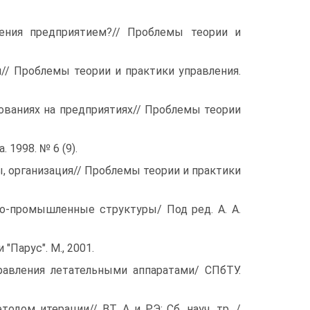
ления предприятием?// Проблемы теории и
я// Проблемы теории и практики управления.
ованиях на предприятиях// Проблемы теории
 1998. № 6 (9).
ы, организация// Проблемы теории и практики
ово-промышленные структуры/ Под ред. А. А.
Парус". М., 2001.
авления летательными аппаратами/ СПбТУ.
дом итерации// ВТ, А и РЭ: Сб. науч. тр. /