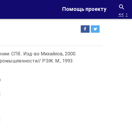
Помощь проекту
<<
↑
ии. СПб.: Изд-во Михайлов, 2000.
ромышленности// РЭЖ. М., 1993.
я
х
: