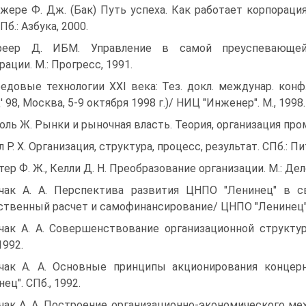
жере Ф. Дж. (Бак) Путь успеха. Как работает корпораци
Пб.: Азбука, 2000.
реер Д. ИБМ. Управление в самой преуспевающе
рации. М.: Прогресс, 1991.
едовые технологии XXI века: Тез. докл. междунар. конф
' 98, Москва, 5-9 октября 1998 г.)/ НИЦ "Инженер". М., 1998.
оль Ж. Рынки и рыночная власть. Теория, организация пр
л Р. X. Организация, структура, процесс, результат. СПб.: Пи
тер Ф. Ж., Келли Д. Н. Преобразование организации. М.: Дел
чак А. А. Перспектива развития ЦНПО "Ленинец" в с
ственный расчет и самофинансирование/ ЦНПО "Ленинец". 
чак А. А. Совершенствование организационной структу
1992.
чак А. А. Основные принципы акционирования концерн
ец". СПб., 1992.
чак А. А. Построение организационно-экономического ме