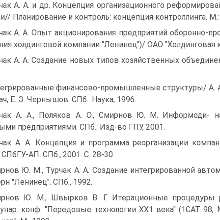
чак А. А. и др. Концепция организационного реформиров
и// Планирование и контроль: концепция контроллинга. М.
чак А. А. Опыт акционирования предприятий оборонно-п
ния холдинговой компании "Ленинец")/ ОАО "Холдинговая к
чак А. А. Создание новых типов хозяйственных объединен
егрированные финансово-промышленные структуры/ А. А. Ту
ч, Е. Э. Чернышов. СПб.: Наука, 1996.
чак А. А., Поляков А. О., Смирнов Ю. М. Информоди- 
ыми предприятиями. СПб.: Изд-во ГПУ, 2001.
чак А. А. Концепция и программа реорганизации компа
СПбГУ-АП. СПб., 2001. С. 28-30.
рнов Ю. М., Турчак А. А. Создание интегрированной авто
рн "Ленинец". СПб., 1992.
рнов Ю. М., Швырков В. Г. Итерационные процедуры р
нар. конф. "Передовые технологии ХХ1 века" (1САТ 98, Мо