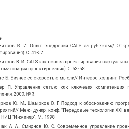
6.
итров В. И. Опыт внедрения CALS за рубежом// Откр
ирования). С. 41-52.
итров В. И. CALS как основа проектирования виртуальны
втоматизация проектирования). С. 53-58.
тс Б. Бизнес со скоростью мысли// Интерос-холдинг, Росби
ер П. Управление сетью как ключевая компетенция п
ления. 2000. № 3.
рнов Ю. М., Швырков В. Г. Подход к обоснованию прог
риятий// Меж- дунар. конф. "Передовые технологии XXI века"
/ НИЦ "Инженер". М., 1998.
чак А. А., Смирнов Ю. С. Современное управление проект