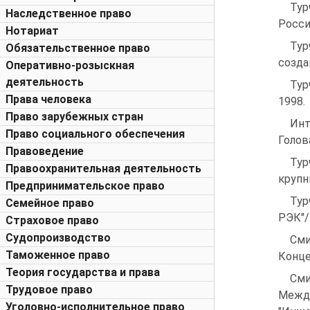
Тур
Наследственное право
Росси
Нотариат
Тур
Обязательственное право
созда
Оперативно-розыскная
деятельность
Тур
Права человека
1998.
Право зарубежных стран
Инт
Право социального обеспечения
Голова
Правоведение
Тур
Правоохранительная деятельность
крупн
Предпринимательское право
Тур
Семейное право
РЭК"/ 
Страховое право
Судопроизводство
Сми
Таможенное право
Конце
Теория государства и права
Сми
Трудовое право
Между
Уголовно-исполнительное право