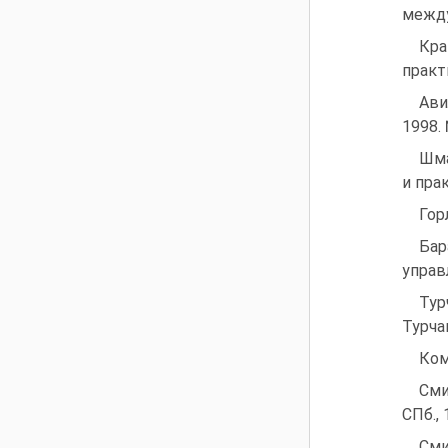
между
Кра
практ
Ави
1998. 
Шма
и пра
Гор
Бар
управ
Тур
Турчак
Ком
Сми
СПб., 
Сми