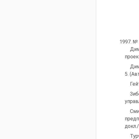
1997. № 
Дим
проект
Дим
5. (А
Гей
Зиб
управ
Сми
предп
докл.
Тур