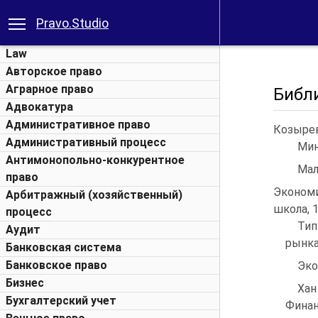
Pravo.Studio
Law
Авторское право
Аграрное право
Библ
Адвокатура
Административное право
Козырев
Административный процесс
Мин
Антимонопольно-конкурентное
Мал
право
Эконом
Арбитражный (хозяйственный)
школа, 1
процесс
Тип
Аудит
рынка
Банковская система
Банковское право
Эко
Бизнес
Хан
Бухгалтерский учет
Финан