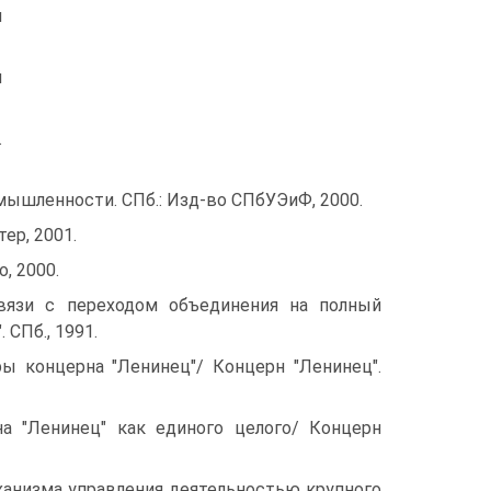
я
й
.
омышленности. СПб.: Изд-во СПбУЭиФ, 2000.
тер, 2001.
о, 2000.
вязи с переходом объединения на полный
СПб., 1991.
ры концерна "Ленинец"/ Концерн "Ленинец".
а "Ленинец" как единого целого/ Концерн
ханизма управления деятельностью крупного