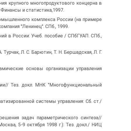
ания крупного многопродуктового концерна в
: Финансы и статистика,1997.
ромышленного комплекса России (на примере
омпания "Ленинец". СПб., 1999.
ий в России: Учеб. пособие / СПбГУАП. СПб.,
рчак, Л. С. Барютин, Т. Н. Бершадская, Л. Г.
намические основы организации управления
нии// Тез. докл. МНК "Многофункциональный
матизированной системы управления: Сб. ст./
ешения задач параметрического синтеза//
сква, 5-9 октября 1998 г.): Тез. докл./ НИЦ