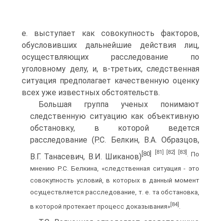
е. выступает как совокупность факторов,
обусловивших дальнейшие действия лиц,
осуществляющих расследование по
уголовному делу, и, в-третьих, следственная
ситуация предполагает качественную оценку
всех уже известных обстоятельств.
Большая группа ученых понимают
следственную ситуацию как объективную
обстановку, в которой ведется
расследование (Р.С. Белкин, В.А. Образцов,
[81]
[82]
[83]
[80]
. По
В.Г. Танасевич, В.И. Шиканов)
мнению Р.С. Белкина, «следственная ситуация - это
совокупность условий, в которых в данный момент
осуществляется расследование, т. е. та обстановка,
[84]
в которой протекает процесс доказывания»
.