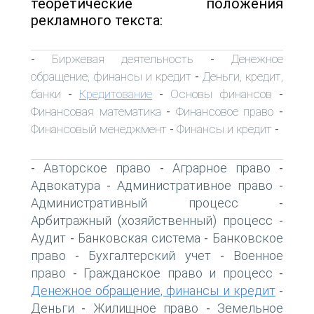
теоретические положения
рекламного текста:
Биржевая деятельность
Денежное
-
-
обращение, финансы и кредит
Деньги, кредит,
-
банки
Кредитование
Основы финансов
-
-
-
Финансовая математика
Финансовое право
-
-
Финансовый менеджмент
Финансы и кредит
-
-
Авторское право
Аграрное право
-
-
-
Адвокатура
Административное право
-
-
Административный процесс
-
Арбитражный (хозяйственный) процесс
-
Аудит
Банковская система
Банковское
-
-
право
Бухгалтерский учет
Военное
-
-
право
Гражданское право и процесс
-
-
Денежное обращение, финансы и кредит
-
Деньги
Жилищное право
Земельное
-
-