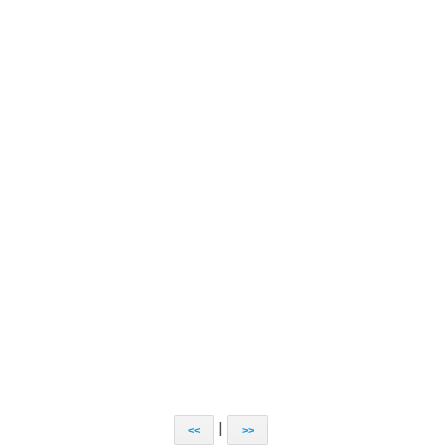
|
<<
>>