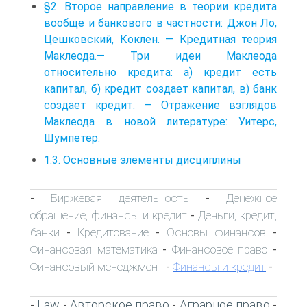
§2. Второе направление в теории кредита
вообще и банкового в частности: Джон Ло,
Цешковский, Коклен. — Кредитная теория
Маклеода.— Три идеи Маклеода
относительно кредита: а) кредит есть
капитал, б) кредит создает капитал, в) банк
создает кредит. — Отражение взглядов
Маклеода в новой литературе: Уитерс,
Шумпетер.
1.3. Основные элементы дисциплины
Биржевая деятельность
Денежное
-
-
обращение, финансы и кредит
Деньги, кредит,
-
банки
Кредитование
Основы финансов
-
-
-
Финансовая математика
Финансовое право
-
-
Финансовый менеджмент
Финансы и кредит
-
-
Law
Авторское право
Аграрное право
-
-
-
-