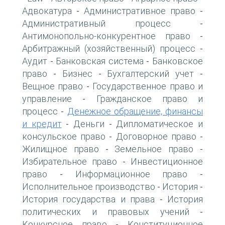
Адвокатура
Административное право
-
-
Административный процесс
-
Антимонопольно-конкурентное право
-
Арбитражный (хозяйственный) процесс
-
Аудит
Банковская система
Банковское
-
-
право
Бизнес
Бухгалтерский учет
-
-
-
Вещное право
Государственное право и
-
управление
Гражданское право и
-
процесс
Денежное обращение, финансы
-
и кредит
Деньги
Дипломатическое и
-
-
консульское право
Договорное право
-
-
Жилищное право
Земельное право
-
-
Избирательное право
Инвестиционное
-
право
Информационное право
-
-
Исполнительное производство
История
-
-
История государства и права
История
-
политических и правовых учений
-
Конкурсное право
Конституционное
-