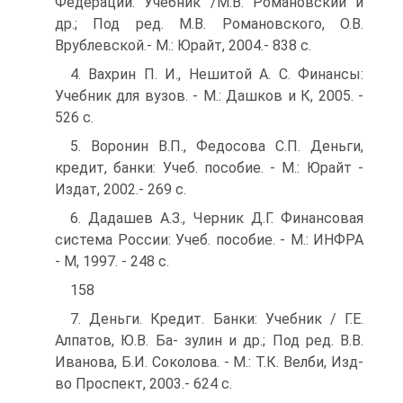
Федерации: Учебник /М.В. Романовский и
др.; Под ред. М.В. Романовского, О.В.
Врублевской.- М.: Юрайт, 2004.- 838 с.
4. Вахрин П. И., Нешитой А. С. Финансы:
Учебник для вузов. - М.: Дашков и К, 2005. -
526 с.
5. Воронин В.П., Федосова С.П. Деньги,
кредит, банки: Учеб. пособие. - М.: Юрайт -
Издат, 2002.- 269 с.
6. Дадашев А.З., Черник Д.Г. Финансовая
система России: Учеб. пособие. - М.: ИНФРА
- М, 1997. - 248 с.
158
7. Деньги. Кредит. Банки: Учебник / Г.Е.
Алпатов, Ю.В. Ба- зулин и др.; Под ред. В.В.
Иванова, Б.И. Соколова. - М.: Т.К. Велби, Изд-
во Проспект, 2003.- 624 с.