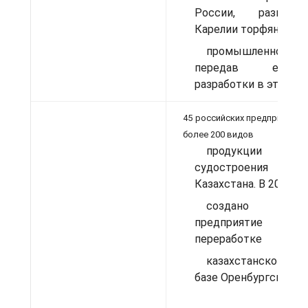
России, развив
Карелии торфяную
промышленность,
передав ей 
разработки в этой об
45 российских предприятий 
более 200 видов
продукции
судостроени
Казахстана. В 2006 г.
создано совме
предприяти
переработке
казахстанского г
базе Оренбургского Г