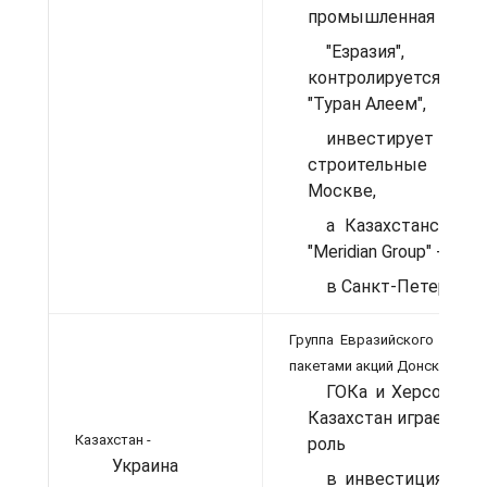
промышленная групп
"Езразия", ко
контролируется 
"Туран Алеем",
инвестирует 
строительные про
Москве,
а Казахстанский х
"Meridian Group" -
в Санкт-Петербург
Группа Евразийского Банка
пакетами акций Донского
ГОКа и Херсонског
Казахстан играет кл
Казахстан -
роль
Украина
в инвестициях в с