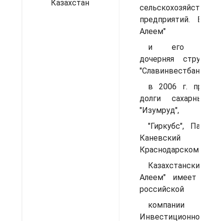
Казахстан
сельскохозяйственн
предприятий. Банк 
Алеем"
и его росси
дочерняя структу
"Славинвестбанк"
в 2006 г. приобр
долги сахарные 
"Изумруд",
"Гиркубс", Павлов
Каневски
Краснодарском крае.
Казахстанский 
Алеем" имеет 20%
российской
компании "Наст
Инвестиционно-