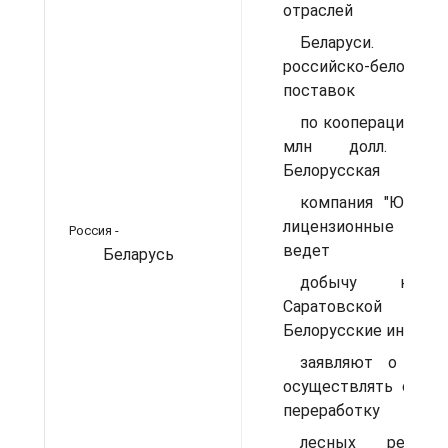
отраслей
Беларуси. О
российско-белорусс
поставок
по кооперации - 30
млн долл. в 
Белорусская
компания "Юкола",
лицензионные уч
Россия -
ведет
Беларусь
добычу неф
Саратовской обл
Белорусские инвест
заявляют о гото
осуществлять совм
переработку
лесных ресур