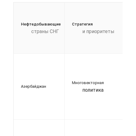
Эк
Нефтедобывающие
Стратегия
страны СНГ
и приоритеты
Ин
Многовекторная
Азербайджан
политика
Об