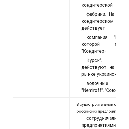
кондитерской
фабрики. На росс
кондитерском 
действует
компания "Киев-К
которой принад
"Кондитер-
Курск". Акт
действуют на росс
рынке украинские
водочные ком
"Nemiroff", "Союз-Вик
В судостроительной сфере о
российских предприятий
сотрудничали
предприятиями раз