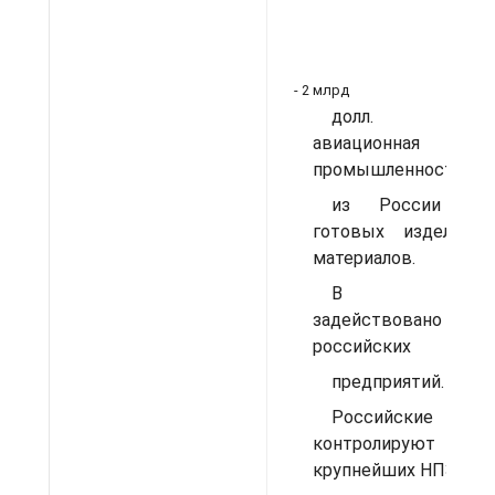
- 2 млрд
долл. Украи
авиационная
промышленность пол
из России д
готовых изделий
материалов.
В коопер
задействовано поч
российских
предприятий.
Российские ком
контролируют 4
крупнейших НПЗ