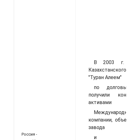
В 2003 г. стру
Казахстанского 
"Туран Алеем"
по долговым с
получили контро
активами
Международной са
компании, объединя
завода
Россия -
и 