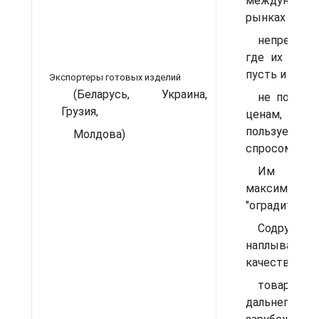
международ
рынках
непреодол
где их проду
пусть и
Экспортеры готовых изделий
(Беларусь, Украина,
не по ми
Грузия,
ценам,
пользуется
Молдова)
спросом.
Им ва
максимально
"оградить" р
Содружест
наплыва б
качественны
товаро
дальнего