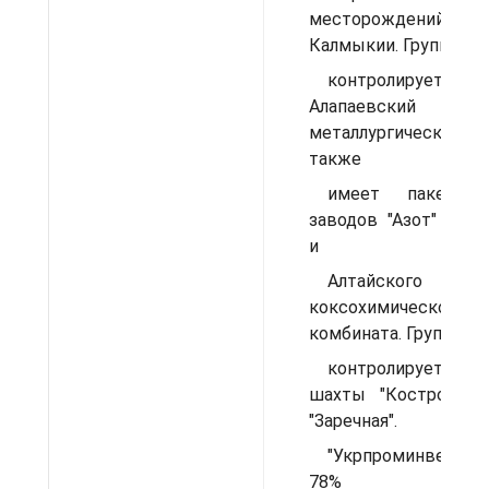
месторожден
Калмыкии. Группа "П
контролирует
Алапаевский
металлургический за
также
имеет пакеты 
заводов "Азот" (Бер
и
Алтайского
коксохимического
комбината. Группа "Э
контролирует в 
шахты "Костромовс
"Заречная".
"Укрпроминвест" в
78% Липец