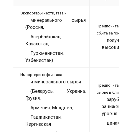
Экспортеры нефти, газа и
минерального сырья
Предпочитают 
(Россия,
сбыта за пределам
Азербайджан,
получение 
Казахстан,
высоких дох
Туркменистан,
Узбекистан)
Импортеры нефти, газа
и минерального сырья
Предпочитают за
(Беларусь, Украина,
сырье в ближнем
Грузия,
зарубежь
заниженным
Армения, Молдова,
уровня миро
Таджикистан,
ценам
Киргизская