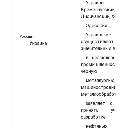
Украин
Кременчугский,
Лисичанский, Херсон
Одесский.
Украинские инв
Россия -
осуществляют
Украина
значительные вложе
в целлюлозно-бу
промышленность Р
черную
металлургию,
машиностроен
металлообработку. У
заявляет о гото
принять учас
разработке
нефтяных