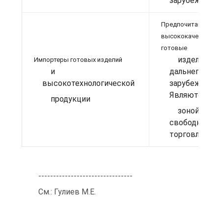
зарубежья
Предпочитают
высококачествен
готовые
издели
Импортеры готовых изделий
и
дальнего
высокотехнологической
зарубежья.
Являются
продукции
зоной
свободной
торговли
--------------------------------
См.: Гулиев М.Е.