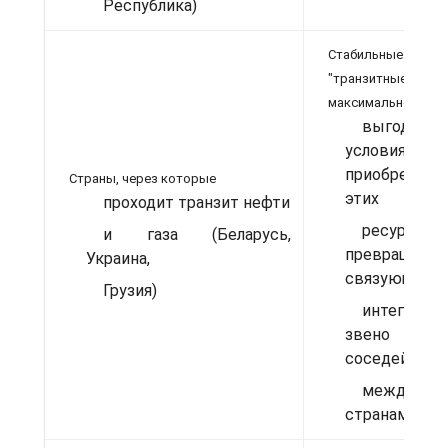
Республика)
Стабильные
"транзитные" до
максимально
выгодные
условия
приобретени
Страны, через которые
этих
проходит транзит нефти
ресурсов,
и газа (Беларусь,
превращен
Украина,
связующее
Грузия)
интеграци
звено (в "
соседей")
между 
странами СН