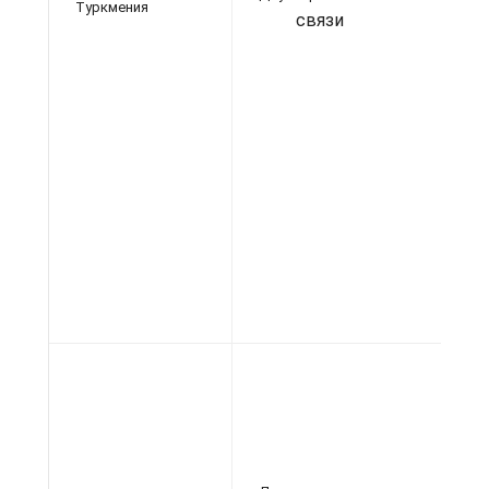
Туркмения
связи
Га