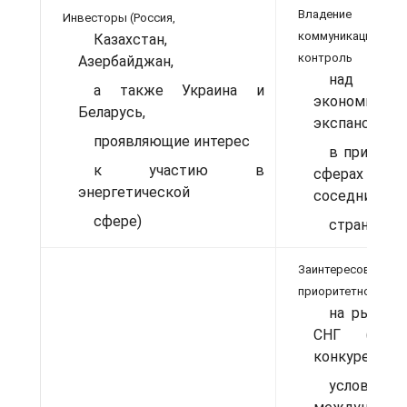
Владение учас
Инвесторы (Россия,
коммуникац
Казахстан,
контроль
Азербайджан,
над ни
а также Украина и
экономическ
Беларусь,
экспансия
проявляющие интерес
в приорит
к участию в
сферах экон
энергетической
соседних
сфере)
стран
Заинтересова
приоритетном дос
на рынки 
СНГ (так
конкурентны
услови