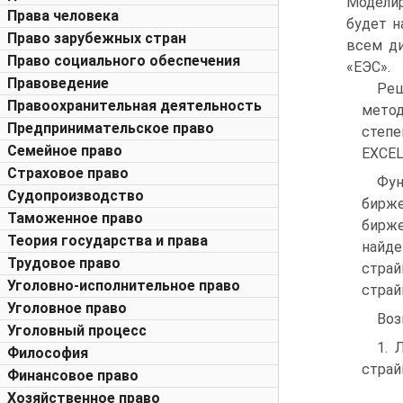
Моделир
Права человека
будет н
Право зарубежных стран
всем ди
Право социального обеспечения
«ЕЭС».
Правоведение
Реш
Правоохранительная деятельность
метод
Предпринимательское право
степе
Семейное право
EXCEL
Страховое право
Фун
Судопроизводство
бирже
Таможенное право
бирже
Теория государства и права
найде
Трудовое право
страй
Уголовно-исполнительное право
страй
Уголовное право
Воз
Уголовный процесс
1. 
Философия
страй
Финансовое право
Хозяйственное право
V