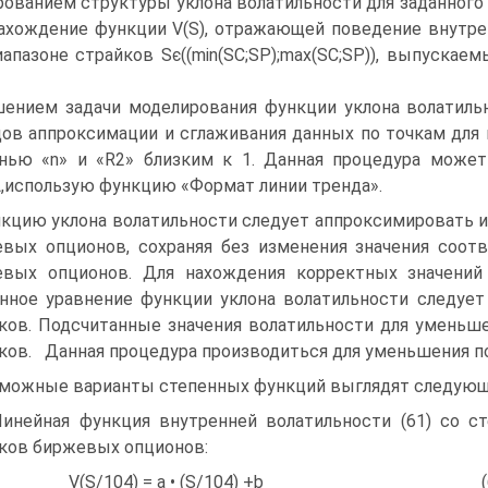
ованием структуры уклона волатильности для заданного
ахождение функции V(S), отражающей поведение внутре
апазоне страйков Sє((min(SC;SP);max(SC;SP)), выпуск
ением задачи моделирования функции уклона волатиль
ов аппроксимации и сглаживания данных по точкам для н
нью «n» и «R2» близким к 1. Данная процедура може
,использую функцию «Формат линии тренда».
кцию уклона волатильности следует аппроксимировать и
вых опционов, сохраняя без изменения значения соот
вых опционов. Для нахождения корректных значений
нное уравнение функции уклона волатильности следуе
ков. Подсчитанные значения волатильности для уменьш
ков. Данная процедура производиться для уменьшения п
можные варианты степенных функций выглядят следующ
Линейная функция внутренней волатильности (61) со 
ков биржевых опционов:
(S/104) = a • (S/104) +b (6