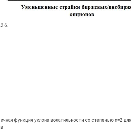
2.6.
ичная функция уклона волатильности со степенью n=2 дл
ов