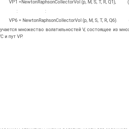
 =NewtonRaphsonCollectorVol (p, M, S, T, R, Q1), (
: : :
 = NewtonRaphsonCollectorVol (p, M, S, T, R, Q6). 
учается множество волатильностей V, состоящее из мн
C и пут VP.