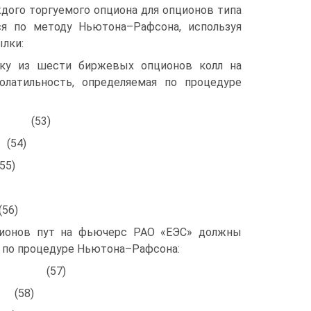
дого торгуемого опциона для опционов типа
ся по методу Ньютона–Рафсона, используя
лки:
йку из шести биржевых опционов колл на
латильность, определяемая по процедуре
C6 , (53)
54)
55)
56)
ционов пут на фьючерс РАО «ЕЭС» должны
 по процедуре Ньютона–Рафсона:
; SP6 (57)
(58)