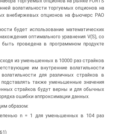
 набора торгуемых опционов на рынке FORTS
нней волатильности торгуемых опционов на
аемых внебиржевых опционов на фьючерс РАО
ности будет использование математических
ахождения оптимального уравнения V(S), со
т быть проведена в программном продукте
сходя из уменьшенных в 10000 раз страйков
ветствующие им внутренние волатильности
 волатильности для различных страйков в
т подставлять также уменьшенные значения
енных страйков будут верны и для обычных
орядка ошибки аппроксимации данных.
им образом:
степенью n = 1 для уменьшенных в 104 раз
1)