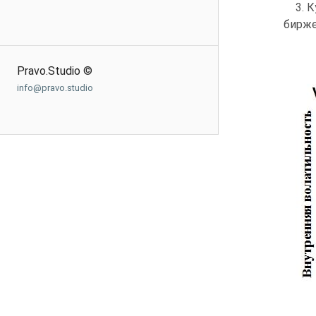
3. 
бирже
V(
Pravo.Studio ©
info@pravo.studio