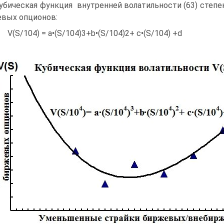
Кубическая функция внутренней волатильности (63) степе
вых опционов:
S/104) = a•(S/104)3+b•(S/104)2+ c•(S/104) +