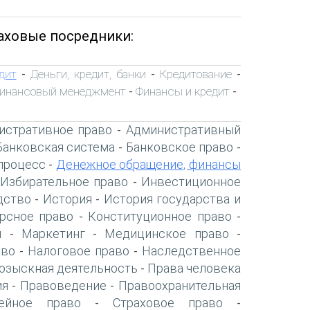
аховые посредники:
дит
Деньги, кредит, банки
Кредитование
-
-
-
инансовый менеджмент
Финансы и кредит
-
-
истративное право
Административный
-
Банковская система
Банковское право
-
-
процесс
Денежное обращение, финансы
-
Избирательное право
Инвестиционное
-
дство
История
История государства и
-
-
рсное право
Конституционное право
-
-
я
Маркетинг
Медицинское право
-
-
-
аво
Налоговое право
Наследственное
-
-
озыскная деятельность
Права человека
-
ия
Правоведение
Правоохранительная
-
-
ейное право
Страховое право
-
-