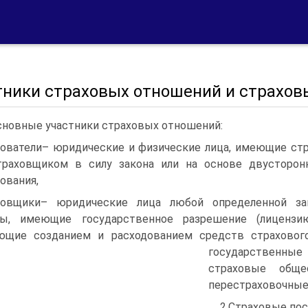
тники страховых отношений и страхов
сновные участники страховых отношений:
хователи– юридические и физические лица, имеющие ст
траховщиком в силу закона или на основе двусторон
ования,
ховщики– юридические лица любой определенной зак
ы, имеющие государственное разрешение (лицензию
ющие созданием и расходованием средств страховог
государственны
страховые общес
перестраховочные
2.Страховые пос