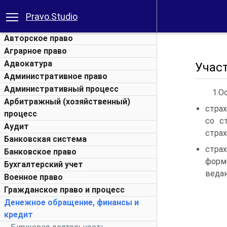
Pravo.Studio
Авторское право
Аграрное право
Адвокатура
Учас
Административное право
Административный процесс
1.О
Арбитражный (хозяйственный)
стра
процесс
со с
Аудит
страх
Банковская система
стра
Банковское право
форм
Бухгалтерский учет
веда
Военное право
Гражданское право и процесс
Денежное обращение, финансы и
кредит