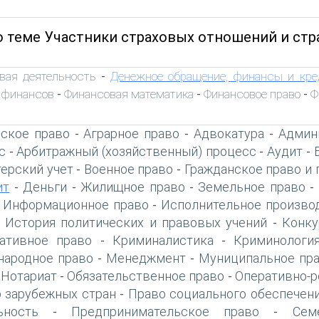
о теме Участники страховых отношений и стр
вая деятельность
Денежное обращение, финансы и кре
-
 финансов
Финансовая математика
Финансовое право
Ф
-
-
-
ское право
Аграрное право
Адвокатура
Админ
-
-
-
с
Арбитражный (хозяйственный) процесс
Аудит
-
-
-
терский учет
Военное право
Гражданское право и 
-
-
ит
Деньги
Жилищное право
Земельное право
-
-
-
-
Информационное право
Исполнительное произво
-
-
История политических и правовых учений
Конку
-
-
ативное право
Криминалистика
Криминологи
-
-
ародное право
Менеджмент
Муниципальное пр
-
-
Нотариат
Обязательственное право
Оперативно-р
-
-
-
 зарубежных стран
Право социального обеспечен
-
ьность
Предпринимательское право
Сем
-
-