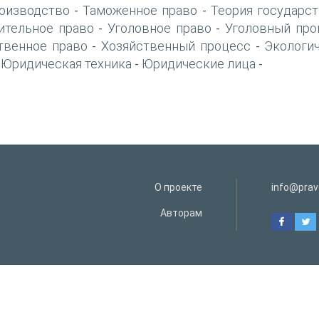
оизводство
Таможенное право
Теория государст
-
-
ительное право
Уголовное право
Уголовный про
-
-
твенное право
Хозяйственный процесс
Экологи
-
-
Юридическая техника
Юридические лица
-
-
-
О проекте
info@prav
Авторам