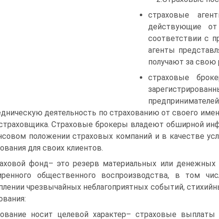
страховые аген
действующие от
соответствии с п
агенты представл
получают за свою
страховые броке
зарегистрирован
предпринимат
едническую деятельность по страхованию от своего име
 страховщика. Страховые брокеры владеют обширной инф
нсовом положении страховых компаний и в качестве усл
ования для своих клиентов.
аховой фонд– это резерв материальных или денежных 
иренного общественного воспроизводства, в том чис
плении чрезвычайных неблагоприятных событий, стихийны
ования:
хование носит целевой характер– страховые выплаты 