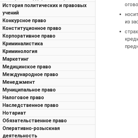
огово
История политических и правовых
учений
носит
Конкурсное право
из за
Конституционное право
стра
Корпоративное право
кред
Криминалистика
предн
Криминология
Маркетинг
Медицинское право
Международное право
Менеджмент
Муниципальное право
Налоговое право
Наследственное право
Нотариат
Обязательственное право
Оперативно-розыскная
деятельность