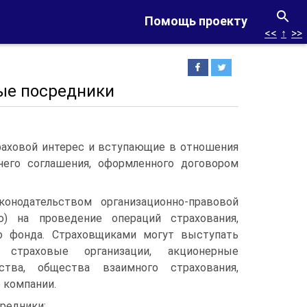
Помощь проекту
<<
↑
>>
ые посредники
раховой интерес и вступающие в отношения
него соглашения, оформленного договором
онодательством организационно-правовой
) на проведение операций страхования,
о фонда.
Страховщиками могут выступать
е страховые организации, акционерные
тва, общества взаимного страхования,
 компании.
редники: