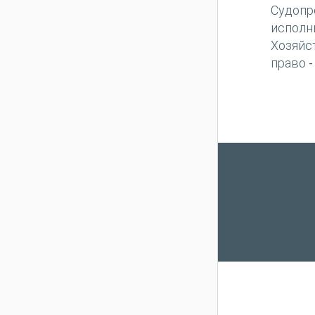
Судопр
исполн
Хозяйс
право