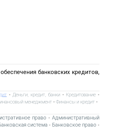
 обеспечения банковских кредитов,
дит
Деньги, кредит, банки
Кредитование
-
-
-
инансовый менеджмент
Финансы и кредит
-
-
истративное право
Административный
-
Банковская система
Банковское право
-
-