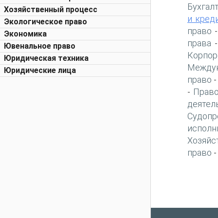
Бухгал
Хозяйственный процесс
и кред
Экологическое право
право
Экономика
права
Ювенальное право
Корпор
Юридическая техника
Междун
Юридические лица
право
Право
-
деятел
Судопр
исполн
Хозяйс
право