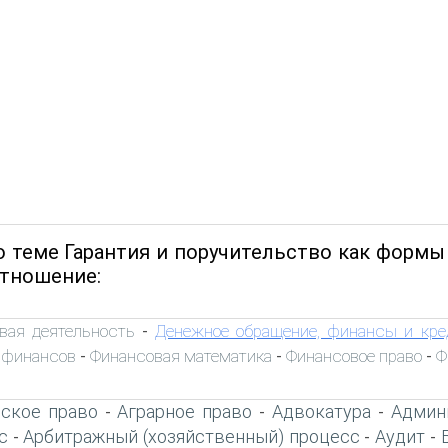
о теме Гарантия и поручительство как формы
отношение:
вая деятельность
Денежное обращение, финансы и кре
-
 финансов
Финансовая математика
Финансовое право
Ф
-
-
-
ское право
Аграрное право
Адвокатура
Админ
-
-
-
с
Арбитражный (хозяйственный) процесс
Аудит
-
-
-