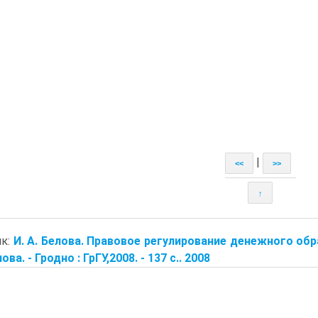
|
<<
>>
↑
ик:
И. А. Белова. Правовое регулирование денежного обр
лова. - Гродно : ГрГУ,2008. - 137 с.. 2008