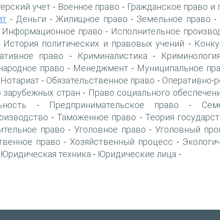
терский учет
Военное право
Гражданское право и 
-
-
ит
Деньги
Жилищное право
Земельное право
-
-
-
-
Информационное право
Исполнительное произво
-
-
История политических и правовых учений
Конку
-
-
ативное право
Криминалистика
Криминологи
-
-
ародное право
Менеджмент
Муниципальное пр
-
-
Нотариат
Обязательственное право
Оперативно-р
-
-
-
 зарубежных стран
Право социального обеспечен
-
ьность
Предпринимательское право
Сем
-
-
оизводство
Таможенное право
Теория государст
-
-
ительное право
Уголовное право
Уголовный про
-
-
твенное право
Хозяйственный процесс
Экологи
-
-
Юридическая техника
Юридические лица
-
-
-