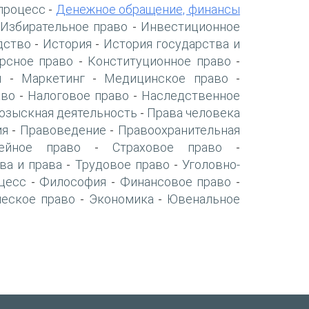
процесс
Денежное обращение, финансы
-
Избирательное право
Инвестиционное
-
дство
История
История государства и
-
-
рсное право
Конституционное право
-
-
я
Маркетинг
Медицинское право
-
-
-
аво
Налоговое право
Наследственное
-
-
озыскная деятельность
Права человека
-
ия
Правоведение
Правоохранительная
-
-
ейное право
Страховое право
-
-
ва и права
Трудовое право
Уголовно-
-
-
цесс
Философия
Финансовое право
-
-
-
ческое право
Экономика
Ювенальное
-
-