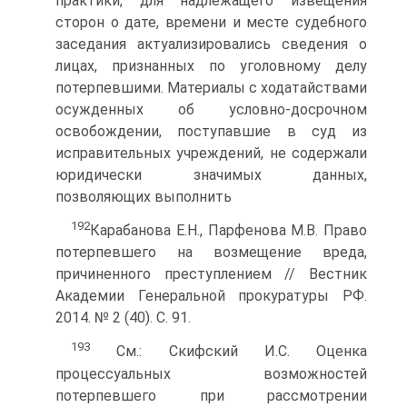
практики, для надлежащего извещения
сторон о дате, времени и месте судебного
заседания актуализировались сведения о
лицах, признанных по уголовному делу
потерпевшими. Материалы с ходатайствами
осужденных об условно-досрочном
освобождении, поступавшие в суд из
исправительных учреждений, не содержали
юридически значимых данных,
позволяющих выполнить
192
Карабанова Е.Н., Парфенова М.В. Право
потерпевшего на возмещение вреда,
причиненного преступлением // Вестник
Академии Генеральной прокуратуры РФ.
2014. № 2 (40). С. 91.
193
См.: Скифский И.С. Оценка
процессуальных возможностей
потерпевшего при рассмотрении