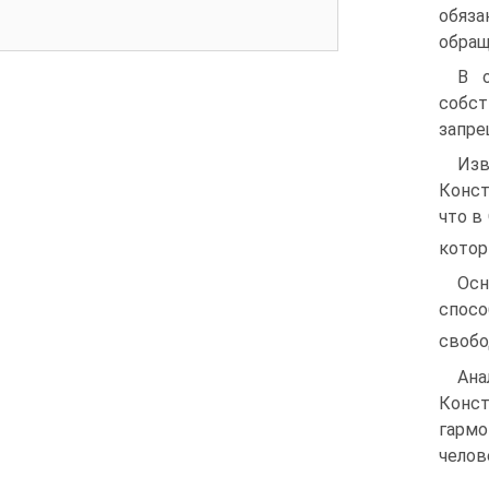
обяза
обращ
В о
собст
запре
Изв
Конст
что в
котор
Осн
спосо
свобо
Ана
Конс
гармо
челов