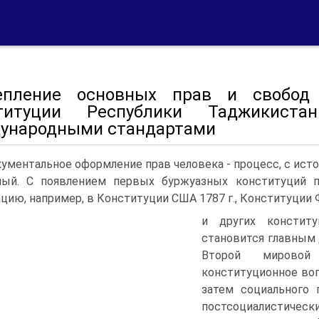
епление основных прав и свобод
ституции Республики Таджикис
ународными стандартами
ументальное оформление прав человека - процесс, с исто
ный. С появлением первых буржуазных конституций п
цию, например, в Конституции США 1787 г., Конституции Ф
и других конститу
становится главным 
Второй мировой
конституционное воп
затем социального 
постсоциалистическ