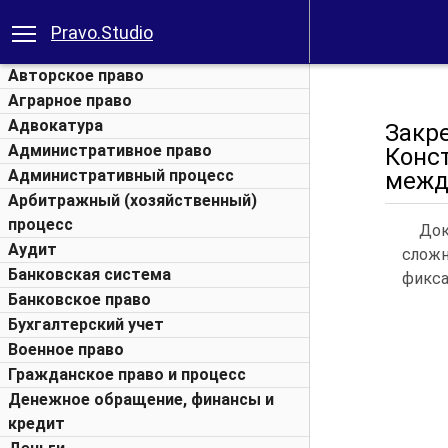
Pravo.Studio
Авторское право
Аграрное право
Адвокатура
Закр
Административное право
Кон
Административный процесс
межд
Арбитражный (хозяйственный)
процесс
Док
Аудит
слож
Банковская система
фикса
Банковское право
Бухгалтерский учет
Военное право
Гражданское право и процесс
Денежное обращение, финансы и
кредит