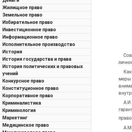
Деньги
Жилищное право
Земельное право
Избирательное право
Инвестиционное право
Информационное право
Исполнительное производство
История
Сов
История государства и права
лично
История политических и правовых
Как
учений
меры 
Конкурсное право
вним
Конституционное право
внутр
Корпоративное право
А.И
Криминалистика
гаран
Криминология
Маркетинг
право
Медицинское право
А.М