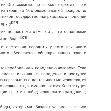
ии. Она возлагает не только на граждан, но и
тих гарантий. Это элементарный порядок во
стников государственно­правовых отношений
[377]
 другу
.
угими ценностями отмечают, что основными
[378]
и свободы.
в состоянии породить у того или иного
ьного обеспечения общепризнанных прав и
тся требования к поведению человека. Если
 своего влияния на поведение и поступки
она неразрывна с деятельностью человека, из
 реальность, и именно потому Конституция
ации прав и свобод человека и гражданина,
боды, которыми обладает человек, а только