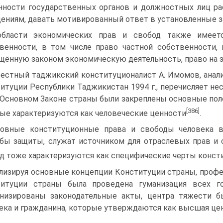
нности государственных органов и должностных лиц р
ениям, давать мотивированный ответ в установленные з
бласти экономических прав и свобод также имеетс
венности, в том числе право частной собственности,
щённую законом экономическую деятельность, право на 
естный таджикский конституционалист А. Имомов, анал
итуции Республики Таджикистан 1994 г., перечисляет нес
 Основном Законе страны были закреплены основные пол
[386]
ые характеризуются как человеческие ценности
.
овные конституционные права и свободы человека
бы защиты, служат источником для отраслевых прав и 
д тоже характеризуются как специфические черты консти
лизируя основные концепции Конституции страны, профес
титуции страны была проведена гуманизация всех го
низированы законодательные акты, центра тяжести б
ека и гражданина, которые утверждаются как высшая це