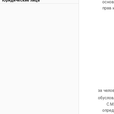
Юридические лица
основ
прав 
за чело
обуслов
С.М
опред