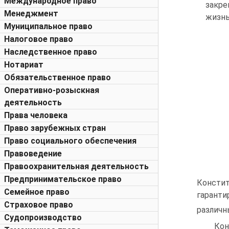
Международное право
закре
Менеджмент
жизнь
Муниципальное право
Налоговое право
Наследственное право
Нотариат
Обязательственное право
Оперативно-розыскная
деятельность
Права человека
Право зарубежных стран
Право социального обеспечения
Правоведение
Правоохранительная деятельность
Предпринимательское право
Консти
Семейное право
гаранти
Страховое право
различн
Судопроизводство
Кон