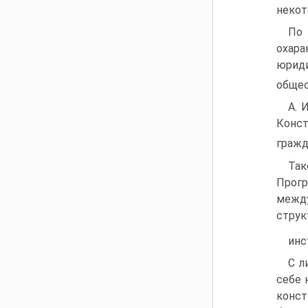
некот
По 
охар
юриди
общес
А. 
Конст
гражд
Так
Прогр
между
струк
инс
С л
себе 
конст