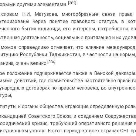
[382]
орыми другими элементами.
словам Н.И. Матузова, многообразные связи права
актеризованы через понятие правового статуса, в к
ческого бытия индивида, его интересы, потребности, в
твенная деятельность, социальные притязания и их удов
Имомов справедливо отмечает, что влияние международ
итуцию Республики Таджикистан, в частности на нормы
[384]
анина, очень велико.
ое положение подчеркивается также в Венской деклараци
амме действий, где правительства настоятельно призы
народных договорах по правам человека, во внутреннее
туры,
титуты и органы общества, играющие определенную роль 
иквидацией Советского Союза и созданием Содружества
юридический кризис, требующий оперативного решения во
итуционном уровне. В этот период во всех странах СНГ п