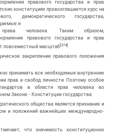
формлении правового государства и прав
етских конституциях провозглашается курс на
вого, демократического государства,
даемые и
 права человека. Таким образом,
формление правового государства и прав
[374]
ет повсеместный масштаб
.
ическое закрепление правового положения
лжно принимать все необходимые внутренние
ии прав и свобод личности. Поэтому особое
тандартов в области прав человека во
ном Законе - Конституции государства.
кратического общества является признание и
норм и положений важнейших международно-
тмечает, что значимость конституционно