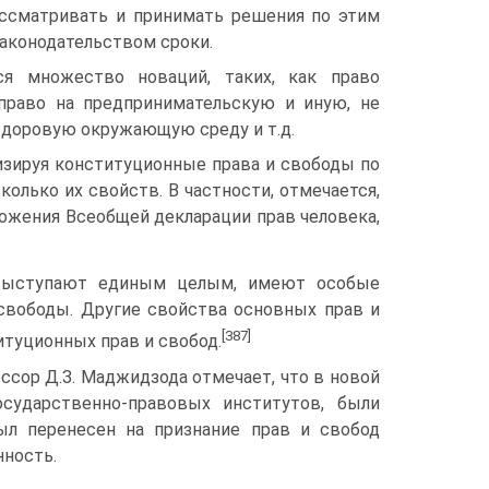
ассматривать и принимать решения по этим
аконодательством сроки.
я множество новаций, таких, как право
 право на предпринимательскую и иную, не
здоровую окружающую среду и т.д.
изируя конституционные права и свободы по
колько их свойств. В частности, отмечается,
ожения Всеобщей декларации прав человека,
 выступают единым целым, имеют особые
свободы. Другие свойства основных прав и
[387]
туционных прав и свобод.
сор Д.З. Маджидзода отмечает, что в новой
сударственно-правовых институтов, были
ыл перенесен на признание прав и свобод
нность.