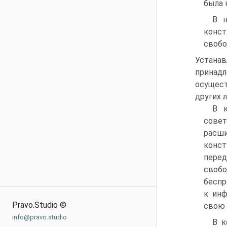
была 
В н
конст
свобо
Устана
принад
осущес
других л
В к
сове
расш
конс
перед
своб
беспр
к инф
Pravo.Studio ©
свою 
info@pravo.studio
В к