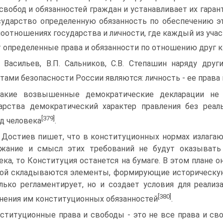
 свобод и обязанностей граждан и устанавливает их гарант
сударство определенную обязанность по обеспечению э
оотношениях государства и личности, где каждый из уча
 определенные права и обязанности по отношению друг к
. Васильев, В.П. Сальников, С.В. Степашин наряду др
тами безопасности России являются: личность - ее права 
акие возвышенные демократические декларации не 
арства демократический характер правления без реал
[379]
д человека
.
. Достиев пишет, что в конституционных нормах излагаю
жание и смысл этих требований не будут оказывать
ека, то Конституция останется на бумаге. В этом плане 
ой складываются элементы, формирующие историческую
лько регламентирует, но и создает условия для реализ
[380]
нения им конституционных обязанностей
.
ституционные права и свободы - это не все права и сво