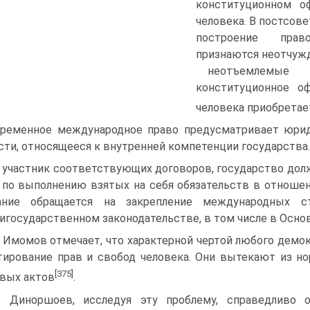
конституционном о
человека. В постсов
построение право
признаются неотчуж
неотъемлемые
конституционное о
человека приобрета
ременное международное право предусматривает юрид
сти, относящееся к внутренней компетенции государства.
 участник соответствующих договоров, государство до
по выполнению взятых на себя обязательств в отношен
ание обращается на закрепление международных с
игосударственном законодательстве, в том числе в Основ
. Имомов отмечает, что характерной чертой любого демо
тирование прав и свобод человека. Они вытекают из 
[375]
вых актов
.
. Диноршоев, исследуя эту проблему, справедливо о