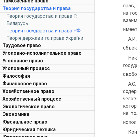
Таможенное право
прав,
Теория государства и права
на го
Теория государства и права Р.
взаим
Беларусь
имеет
Теория государства и права РФ
Теорія держави та права України
А.И
Трудовое право
объек
Уголовно-исполнительное право
Ник
Уголовное право
госуд
Уголовный процесс
свобо
Философия
Финансовое право
А.С
содер
Хозяйственное право
челов
Хозяйственный процесс
котор
Экологическое право
не то
Экономика
Ювенальное право
испол
Юридическая техника
Кон