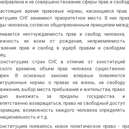
направлена и на совершенствование сферы прав и свобод
астоящее время правовые нормы, касающиеся прав 
итуциях СНГ занимают приоритетное место. В них при
ды человека, согласно общепризнанным принципам между
вливается неотчуждаемость прав и свобод человека,
лежность их всем от рождения, неприемлемость
твления прав и свобод в ущерб правам и свободам
иц.
онституциях стран СНГ, в отличие от конституций
тского времени, объем прав человека существенно
ирен. В основных законах впервые появляются
титуционные нормы о правах на жизнь, на свободу
вижения, выбор места пребывания и жительства, право
одно выезжать за пределы государства и
епятственно возвращаться, право на свободный доступ
ормации, возможность каждого человека определять
национальность и т.д.
онституциях появилось новое политическое право - пр