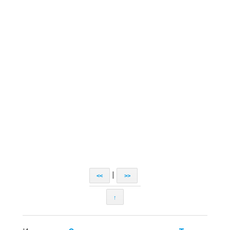
|
<<
>>
↑