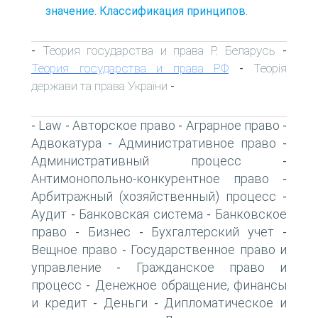
значение. Классификация принципов.
Теория государства и права Р. Беларусь
-
-
Теория государства и права РФ
Теорія
-
держави та права України
-
Law
Авторское право
Аграрное право
-
-
-
-
Адвокатура
Административное право
-
-
Административный процесс
-
Антимонопольно-конкурентное право
-
Арбитражный (хозяйственный) процесс
-
Аудит
Банковская система
Банковское
-
-
право
Бизнес
Бухгалтерский учет
-
-
-
Вещное право
Государственное право и
-
управление
Гражданское право и
-
процесс
Денежное обращение, финансы
-
и кредит
Деньги
Дипломатическое и
-
-