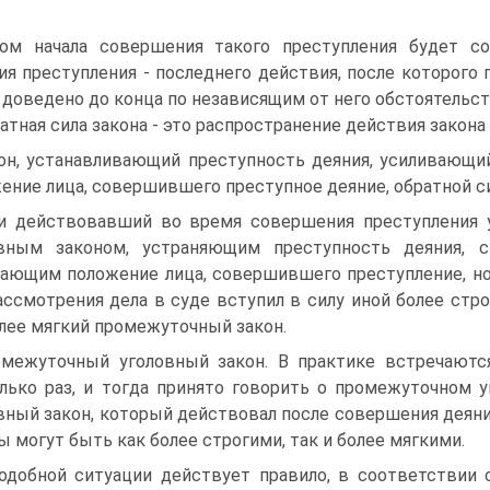
ом начала совершения такого преступления будет с
ия преступления - последнего действия, после которого
 доведено до конца по независящим от него обстоятельст
атная сила закона - это распространение действия закона 
он, устанавливающий преступность деяния, усиливающи
ение лица, совершившего преступ­ное деяние, обратной с
и действовав­ший во время совершения преступления 
овным законом, устраняющим преступность деяния, 
ающим положение лица, совершившего преступление, но
ассмотрения дела в суде вступил в силу иной более стр
лее мягкий промежуточный закон.
межуточный уголовный закон. В практике встреча­ются
лько раз, и тогда принято говорить о промежуточном 
вный закон, кото­рый действовал после совершения деяни
ы могут быть как более строгими, так и более мягкими.
одобной ситуации действует правило, в соответст­ви