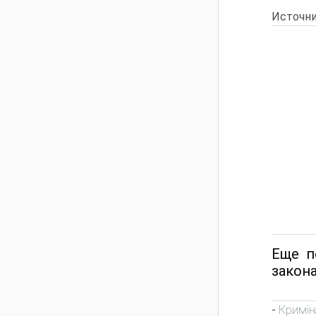
Источни
Еще п
закона
Кримін
-