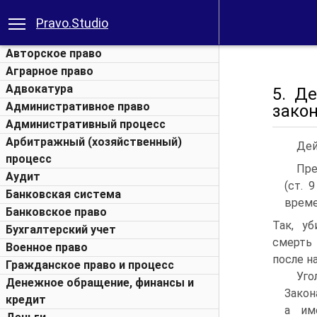
Pravo.Studio
Авторское право
Аграрное право
Адвокатура
5. Д
Административное право
закон
Административный процесс
Арбитражный (хозяйственный)
Дей
процесс
Пре
Аудит
(ст. 
Банковская система
време
Банковское право
Так, у
Бухгалтерский учет
смерть 
Военное право
после н
Гражданское право и процесс
Уго
Денежное обращение, финансы и
Закон
кредит
а им