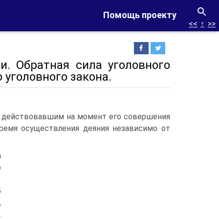
Помощь проекту
<<
↑
>>
и. Обратная сила уголовного
 уголовного закона.
м, действовавшим на момент его совершения
время осуществления деяния независимо от
а
о
5
,
.