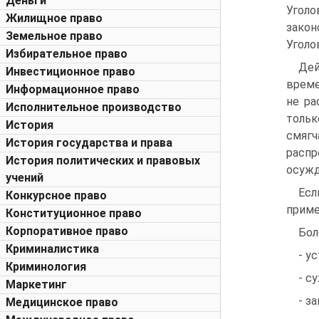
Деньги
Уголо
Жилищное право
закон
Земельное право
Уголо
Избирательное право
Де
Инвестиционное право
време
Информационное право
не ра
Исполнительное производство
тольк
История
смягч
История государства и права
расп
История политических и правовых
осужд
учений
Есл
Конкурсное право
приме
Конституционное право
Корпоративное право
Бол
Криминалистика
- у
Криминология
- с
Маркетинг
- з
Медицинское право