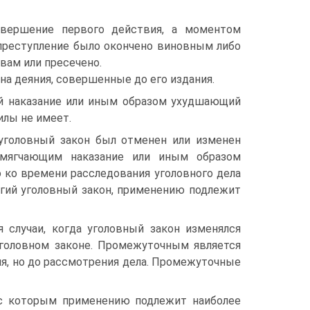
овершение первого действия, а моментом
 преступление было окончено виновным либо
вам или пресечено.
на дея­ния, совершенные до его издания.
й наказа­ние или иным образом ухудшающий
илы не имеет.
уголовный закон был отменен или из­менен
смягчающим наказание или иным образом
 ко времени расследования уголовного дела
огий уголовный закон, применению подлежит
 случаи, когда уголовный закон изменялся
уголовном законе. Промежуточным является
я, но до рассмот­рения дела. Промежуточные
и с которым применению подлежит наиболее