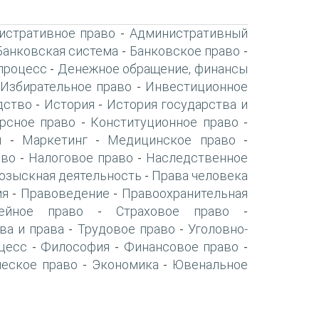
истративное право
Административный
-
Банковская система
Банковское право
-
-
процесс
Денежное обращение, финансы
-
Избирательное право
Инвестиционное
-
дство
История
История государства и
-
-
рсное право
Конституционное право
-
-
я
Маркетинг
Медицинское право
-
-
-
аво
Налоговое право
Наследственное
-
-
озыскная деятельность
Права человека
-
ия
Правоведение
Правоохранительная
-
-
ейное право
Страховое право
-
-
ва и права
Трудовое право
Уголовно-
-
-
цесс
Философия
Финансовое право
-
-
-
ческое право
Экономика
Ювенальное
-
-