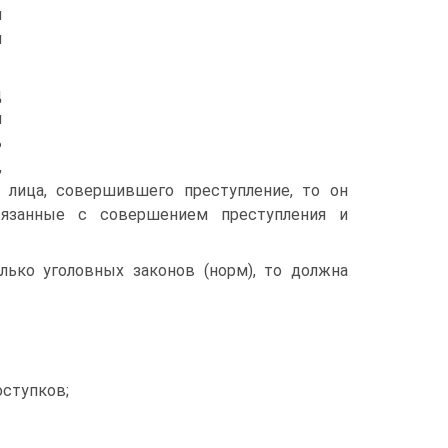
м
й
д
н
ь
,
 лица, совершившего преступление, то он
язанные с совершением преступления и
лько уголовных законов (норм), то должна
оступков;