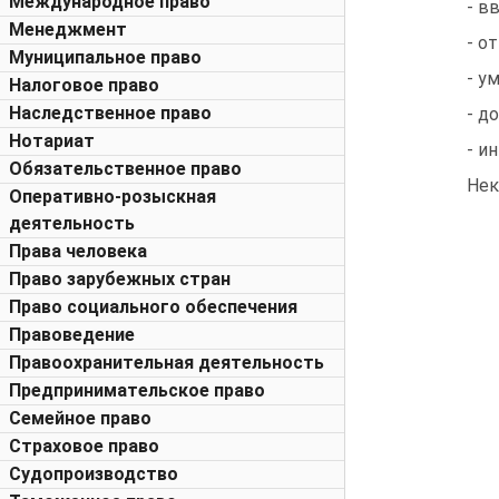
Международное право
- в
Менеджмент
- о
Муниципальное право
- у
Налоговое право
Наследственное право
- д
Нотариат
- и
Обязательственное право
Нек
Оперативно-розыскная
деятельность
Права человека
Право зарубежных стран
Право социального обеспечения
Правоведение
Правоохранительная деятельность
Предпринимательское право
Семейное право
Страховое право
Судопроизводство