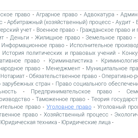
ское право
Аграрное право
Адвокатура
Админ
-
-
-
с
Арбитражный (хозяйственный) процесс
Аудит
-
-
-
терский учет
Военное право
Гражданское право и 
-
-
ит
Деньги
Жилищное право
Земельное право
-
-
-
-
Информационное право
Исполнительное произво
-
-
История политических и правовых учений
Конку
-
-
ативное право
Криминалистика
Криминологи
-
-
ародное право
Менеджмент
Муниципальное пр
-
-
Нотариат
Обязательственное право
Оперативно-р
-
-
-
 зарубежных стран
Право социального обеспечен
-
ьность
Предпринимательское право
Сем
-
-
оизводство
Таможенное право
Теория государст
-
-
ительное право
Уголовное право
Уголовный про
-
-
твенное право
Хозяйственный процесс
Экологи
-
-
Юридическая техника
Юридические лица
-
-
-