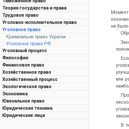
Таможенное право
Теория государства и права
Момент
Трудовое право
окончан
Уголовно-исполнительное право
не было
Уголовное право
Обр
Кримінальне право України
Зак
Уголовное право РФ
полож
Уголовный процесс
Философия
Есл
Финансовое право
угол
Хозяйственное право
улучш
или р
Хозяйственный процесс
наибо
Экологическое право
Экономика
Про
Ювенальное право
неско
Юридическая техника
уголо
Юридические лица
закон
В п