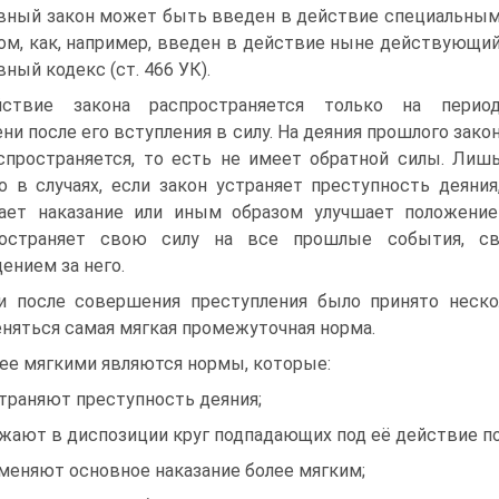
вный закон может быть введен в действие специальны
ом, как, например, введен в действие ныне действующи
вный кодекс (ст. 466 УК).
йствие закона распространяется только на перио
ни после его вступления в силу. На деяния прошлого зако
спространяется, то есть не имеет обратной силы. Лиш
о в случаях, если закон устраняет преступность деяния
ает наказание или иным образом улучшает положение
ространяет свою силу на все прошлые события, св
ением за него.
и после совершения преступления было принято неско
няться самая мягкая промежуточная норма.
ее мягкими являются нормы, которые:
страняют преступность деяния;
ужают в диспозиции круг подпадающих под её действие п
аменяют основное наказание более мягким;