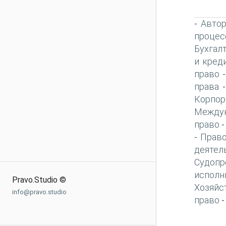
Автор
-
процес
Бухгал
и кред
право
права
Корпор
Междун
право
Право
-
деятел
Судопр
исполн
Pravo.Studio ©
Хозяйс
info@pravo.studio
право