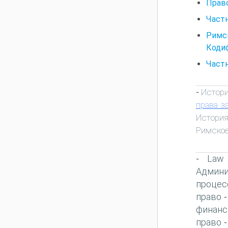
Право
Частн
Римс
Коди
Частн
Истори
-
права з
История
Римское
Law
-
Админи
процес
право
финанс
право