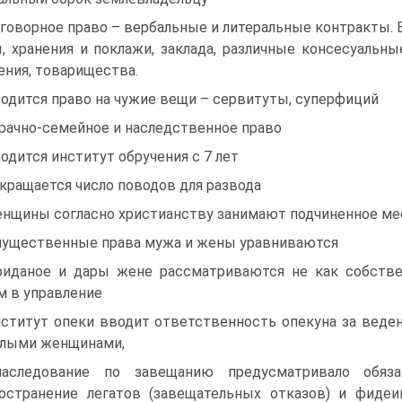
оговорное право – вербальные и литеральные контракты. 
, хранения и поклажи, заклада, различные консесуальны
ения, товарищества.
водится право на чужие вещи – сервитуты, суперфиций
Брачно-семейное и наследственное право
водится институт обручения с 7 лет
окращается число поводов для развода
енщины согласно христианству занимают подчиненное ме
мущественные права мужа и жены уравниваются
риданое и дары жене рассматриваются не как собстве
 в управление
нститут опеки вводит ответственность опекуна за веден
слыми женщинами,
аследование по завещанию предусматривало обяза
остранение легатов (завещательных отказов) и фидеи