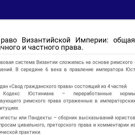
Право Византийской Империи: общая
чного и частного права.
вовая система Византии сложилась на основе римского
ений. В середине 6 века в правление императора Юс
.
дан «Свод гражданского права» состоящий из 4 частей.
 Кодекс Юстиниана – переработанные норм
вующего римского права отраженные в императорски
итуциях.
Дигесты или Пандекты – сборник высказываний юристо
просам цивильного, преторского права и комментарии и
ческой практики.