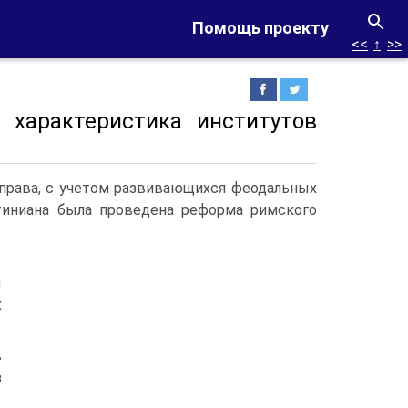
Помощь проекту
<<
↑
>>
 характеристика институтов
 права, с учетом развивающихся феодальных
тиниана была проведена реформа римского
ы
х
в
з