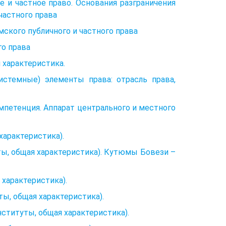
е и частное право. Основания разграничения
частного права
ского публичного и частного права
го права
и характеристика.
системные) элементы права: отрасль права,
омпетенция. Аппарат центрального и местного
характеристика).
ы, общая характеристика). Кутюмы Бовези –
характеристика).
ы, общая характеристика).
ституты, общая характеристика).