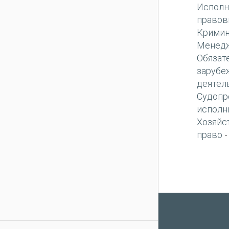
Исполн
правов
Кримин
Менед
Обязат
зарубе
деятел
Судопр
исполн
Хозяйс
право