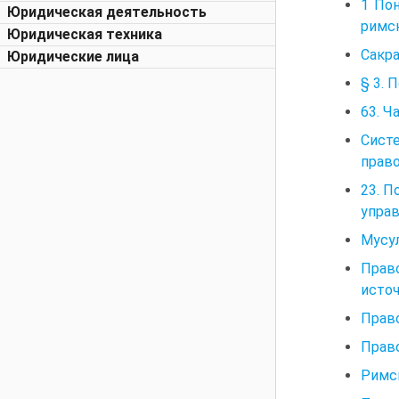
1 Пон
Юридическая деятельность
римск
Юридическая техника
Сакра
Юридические лица
§ 3. 
63. Ч
Сист
право
23. П
управ
Мусул
Право
источ
Право
Право
Римск