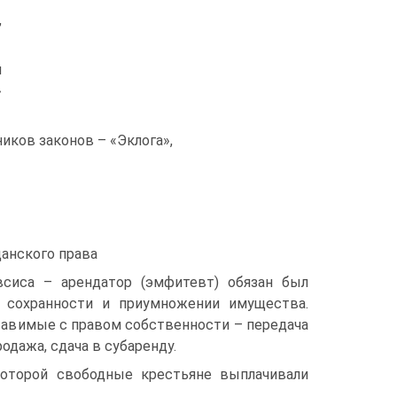
,
и
»
иков законов – «Эклога»,
данского права
сиса – арендатор (эмфитевт) обязан был
о сохранности и приумножении имущества.
тавимые с правом собственности – передача
одажа, сдача в субаренду.
которой свободные крестьяне выплачивали