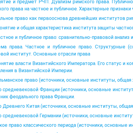
ятие и предмет РЧП. Дуализм римского права. Публично
ого права на частное и публичное. Характерные признаки 
льное право как первооснова древнейших институтов рим
Понятие и общая характеристика института защиты частно
астное и публичное право: сравнительно-правовой анализ 
ема права. Частное и публичное право. Структур­ные (
вой инсти­тут. Основные отрасли права
онятие власти Византийского Императора. Его статус и к
ления в Византийской Империи.
ьманское право (источники, основные институты, общая 
 средневековой Франции (источники, основные институт
ник феодального права Франции.
 Древнего Китая (источники, основные институты, общая 
 средневековой Германии (источники, основные институт
ое право классического периода (источники, основные ин