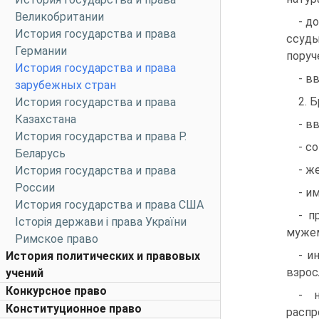
Великобритании
- д
История государства и права
ссуды
Германии
поруч
История государства и права
- в
зарубежных стран
2. 
История государства и права
Казахстана
- в
История государства и права Р.
- с
Беларусь
- ж
История государства и права
России
- и
История государства и права США
- п
Історія держави і права України
мужем
Римское право
- и
История политических и правовых
взро
учений
Конкурсное право
- н
Конституционное право
распр