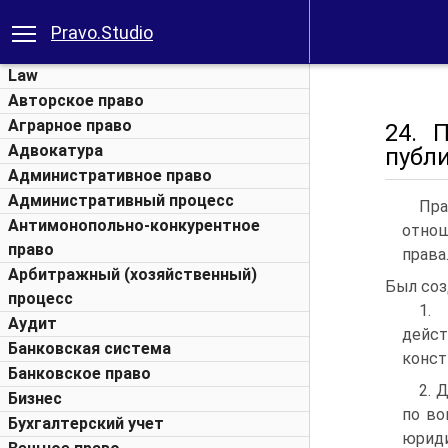
Pravo.Studio
Law
Авторское право
Аграрное право
24. 
Адвокатура
публи
Административное право
Административный процесс
Пра
Антимонопольно-конкурентное
отнош
право
права
Арбитражный (хозяйственный)
Был соз
процесс
1.
Аудит
дейст
Банковская система
конст
Банковское право
2. 
Бизнес
по во
Бухгалтерский учет
юриди