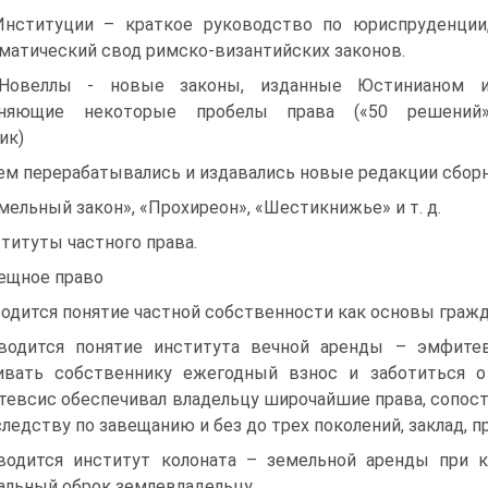
Институции – краткое руководство по юриспруденции
матический свод римско-византийских законов.
 Новеллы - новые законы, изданные Юстинианом 
аняющие некоторые пробелы права («50 решений
ик)
ем перерабатывались и издавались новые редакции сборн
мельный закон», «Прохиреон», «Шестикнижье» и т. д.
титуты частного права.
вещное право
водится понятие частной собственности как основы граж
водится понятие института вечной аренды – эмфитев
ивать собственнику ежегодный взнос и заботиться 
евсис обеспечивал владельцу широчайшие права, сопос
следству по завещанию и без до трех поколений, заклад, пр
водится институт колоната – земельной аренды при 
альный оброк землевладельцу