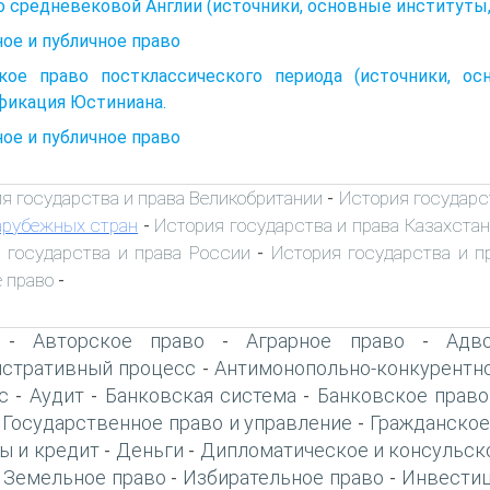
 средневековой Англии (источники, основные институты,
ое и публичное право
кое право постклассического периода (источники, осн
фикация Юстиниана.
ое и публичное право
я государства и права Великобритании
История государс
-
арубежных стран
История государства и права Казахстан
-
 государства и права России
История государства и 
-
 право
-
Авторское право
Аграрное право
Адво
-
-
-
стративный процесс
Антимонопольно-конкурентн
-
с
Аудит
Банковская система
Банковское право
-
-
-
Государственное право и управление
Гражданское
-
-
ы и кредит
Деньги
Дипломатическое и консульск
-
-
Земельное право
Избирательное право
Инвестиц
-
-
-