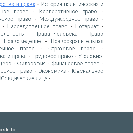
рства и права
История политических и
-
нное право
Корпоративное право
-
-
нское право
Международное право
-
-
Наследственное право
Нотариат
-
-
-
тельность
Права человека
Право
-
-
Правоведение
Правоохранительная
-
-
ейное право
Страховое право
-
-
ва и права
Трудовое право
Уголовно-
-
-
цесс
Философия
Финансовое право
-
-
-
ческое право
Экономика
Ювенальное
-
-
Юридические лица
-
o.studio