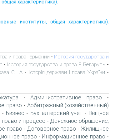
 общая характеристика).
овные институты, общая характеристика).
тва и права Германии
История государства и
-
а
История государства и права Р. Беларусь
-
-
права США
Історія держави і права України
-
-
катура
Административное право
-
-
ое право
Арбитражный (хозяйственный)
-
Бизнес
Бухгалтерский учет
Вещное
-
-
-
 право и процесс
Денежное обращение,
-
ое право
Договорное право
Жилищное
-
-
ионное право
Информационное право
-
-