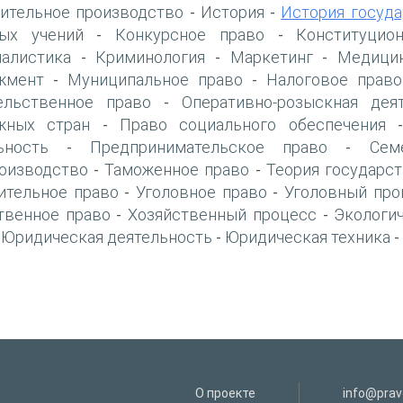
ительное производство
История
История госуда
-
-
ых учений
Конкурсное право
Конституцио
-
-
алистика
Криминология
Маркетинг
Медици
-
-
-
жмент
Муниципальное право
Налоговое право
-
-
ельственное право
Оперативно-розыскная дея
-
жных стран
Право социального обеспечения
-
ьность
Предпринимательское право
Сем
-
-
оизводство
Таможенное право
Теория государст
-
-
ительное право
Уголовное право
Уголовный про
-
-
твенное право
Хозяйственный процесс
Экологи
-
-
Юридическая деятельность
Юридическая техника
-
-
-
О проекте
info@prav