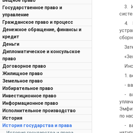
Вещное право
3. 
Государственное право и
систе
управление
Гражданское право и процесс
4.
Денежное обращение, финансы и
устр
кредит
сборн
Деньги
Зат
Дипломатическое и консульское
«Зе
право
Договорное право
Инс
Жилищное право
1. 
Земельное право
- в
Избирательное право
- в
Инвестиционное право
уплач
Информационное право
Эмфит
Исполнительное производство
по на
История
История государства и права
- в
натур
История государства и права