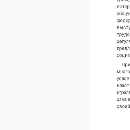
ветер
общу
федер
высту
труд
регул
пред
социа
При
много
услов
власт
играл
означ
своей