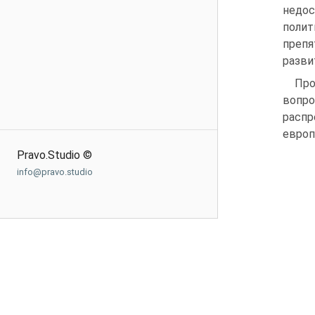
недос
полит
препя
разви
Про
вопр
распр
европ
Pravo.Studio ©
info@pravo.studio