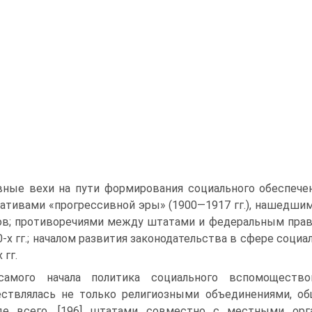
вные вехи на пути формирования социального обеспече
ативами «прогрессивной эры» (1900—1917 гг.), нашедши
в; противоречиями между штатами и федеральным прав
0-х гг.; началом развития законодательства в сфере соци
 гг.
самого начала политика социального вспомощество
ствлялась не только религиозными объединениями, об
де всего, [196] штатами совместно с местными орга