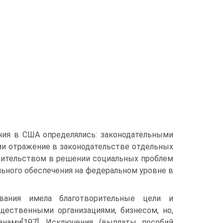
ния в США определялись: законодательными
ми отражение в законодательстве отдельных
ительством в решении социальных проблем
ального обеспечения на федеральном уровне в
вания имела благотворительные цели и
щественными организациями, бизнесом, но,
нами[197]. Исключения (выплаты пособий