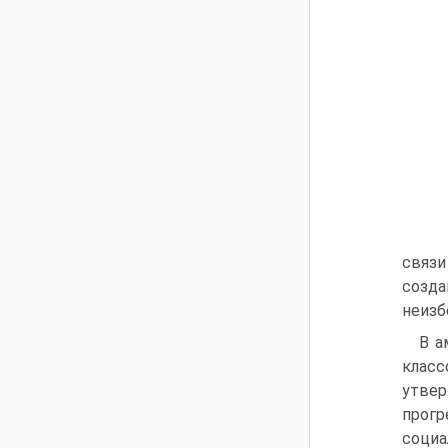
связи
созд
неизб
B а
клас
утве
прог
социа