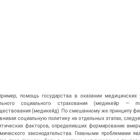
пример, помощь государства в оказании медицинских 
ельного социального страхования (медикейр — m
ествования (медикейд). По смешанному же принципу фин
внивая социальную политику на отдельных этапах, следу
итических факторов, определивших формирование амери
мического законодательства. Главными проблемами яв