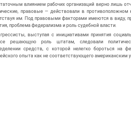
таточным влиянием рабочих организаций верно лишь от
ические, правовые — действовали в противоположном н
тствуя им. Под правовыми факторами имеются в виду, п
тия, проблема федерализма и роль судебной власти.
грессисты, выступая с инициативами принятия социаль
осе решающую роль штатам, следовали политичес
еделении средств, с которой нелегко бороться на ф
ейского опыта как не соответствующего американским у