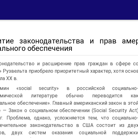
итие законодательства и прав аме
ального обеспечения
онодательство и расширение прав граждан в сфере со
» Рузвельта приобрело приоритетный характер, хотя осн
ла XX в.
рмин «social security» в российской социально
омической литературе обычно переводится ка
альное обеспечение». Главный американский закон в это
 — Закон о социальном обеспечении (Social Security Act
г. Проблема, однако, усложняется тем, что социально
ечительное законодательство в США состоит из дву
лов, двух систем оказания социальной поддержк