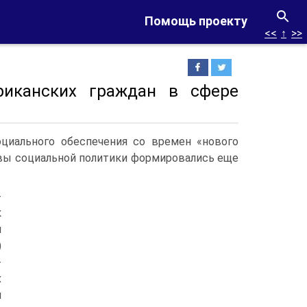
Помощь проекту
<<
↑
>>
риканских граждан в сфере
циального обеспечения со времен «нового
овы социальной политики формировались еще
-
к
й
)
-
х
и