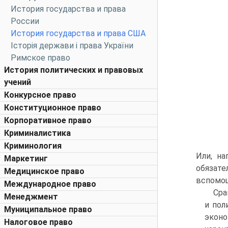
История государства и права
России
История государства и права США
Історія держави і права України
Римское право
История политических и правовых
учений
Конкурсное право
Конституционное право
Корпоративное право
Криминалистика
Криминология
Или, на
Маркетинг
обязат
Медицинское право
вспомощ
Международное право
Сра
Менеджмент
и пол
Муниципальное право
эконо
Налоговое право