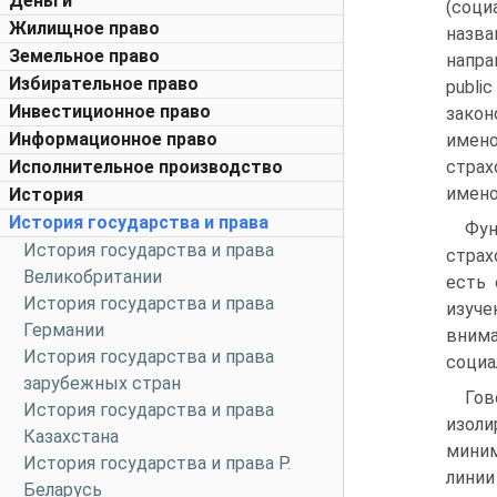
Деньги
(соци
Жилищное право
назва
Земельное право
напр
Избирательное право
publ
Инвестиционное право
зако
Информационное право
имено
Исполнительное производство
страх
имено
История
История государства и права
Фун
История государства и права
страх
Великобритании
есть 
История государства и права
изуче
Германии
внима
История государства и права
социа
зарубежных стран
Гов
История государства и права
изоли
Казахстана
миним
История государства и права Р.
линии
Беларусь