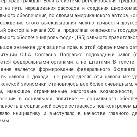
тер прав граждан. Если в системе регулирования трудо
о на путь наращивания расходов и создания широкомас
льного обеспечения, по словам американского автора, «о
ерждение этого высказывания можно привести другое 
ый сектор в начале XXI в. продолжал опережать госуда
льного обеспечения роль феде- [195] рального правитель
ьшое значение для защиты прав в этой сфере имела рат
титуции США. Согласно Поправке подоходный налог (
ется федеральными органами, а не штатами. B тексте 
жения является формирование федерального бюджета.
ть налоги с дохода... не распределяя эти налоги меж
канской экономики становилось все более очевидным, ч
ы, имеющие ограниченные налоговые возможности, 
влений в социальной политике — социального обеспеч
льность в социальной сфере оставалась под контролем ш
ляло инициативу и выступало в качестве главного д
амм.