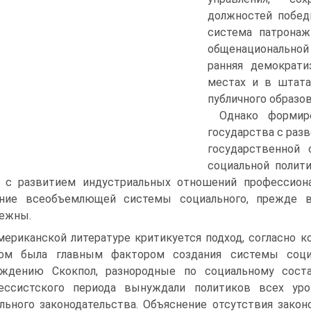
должностей победи
система патронаж
общенациональной
ранняя демократи
местах и в штата
публичного образов
Однако формир
государства с раз
государственной 
социальной полити
 с развитием индустриальных отношений профессионал
ание всеобъемлющей системы социального, прежде вс
ежны.
мериканской литературе критикуется подход, согласно 
сом была главным фактором создания системы соци
рждению Скокпол, разнородные по социальному сост
рессистского периода вынуждали политиков всех ур
льного законодательства. Объяснение отсутствия зако