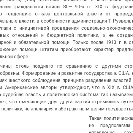
анам гражданской войны 80— 90-х гг. XIX в. федера
ю тенденцию отказа центральной власти от проведе
альные власти, в особенности администрация T. Рузвель
пали с инициативой проведения социально-экономиче
овых отношений и бюджетной политики, а не создан
ярной и обязательной помощи. Только после 1913 г. в
ложения помощи штатам приобретают характер предпи
льной сфере.
чины столь позднего по сравнению с другими стр
образны. Формирование и развитие государства в США, в
иях жесткого соблюдения принципа разделения властей 
и. Американские авторы утверждают, что в XIX в. США
а судебная власть и политическая система так называем
ает, что сменяющие друг друга партии стремились пут
 политики, не апеллируя к абстрактным целям государства
Такая политическа
не предполагала
управления, со