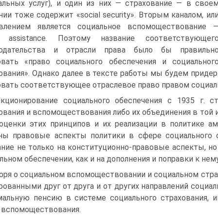
альных услуг), и один из них — страхование — в свое
нии тоже содержит «social security». Вторым каналом, ил
авлением является социальное вспомоществование 
ic assistance. Поэтому название соответствующег
нодательства и отрасли права было бы правильн
вать «право социального обеспечения и социальног
ования». Однако далее в тексте работы мы будем приде
вать соответствующее отраслевое право правом социаль
кционирование социального обеспечения с 1935 г. с
ования и вспомоществования либо их объединения в той и
оценки этих принципов и их реализации в политике ам
ны правовые аспекты политики в сфере социального об
ние не только на конституционно-правовые аспекты, но
льном обеспечении, как и на дополнения и поправки к нему
оря о социальном вспомоществовании и социальном страх
рованными друг от друга и от других направлений социал
альную пенсию в системе социального страхования, 
 вспомоществования.