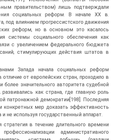
льным правительством) лишь подтверждали
ния социальных реформ. B начале XX в.
та, под влиянием прогрессистского движения
ских реформ, но в основном это касалось
ия системы социального обеспечения как
 связи с увеличением федерального бюджета
саний, стимулирующих действия штатов в
анами Запада начала социальных реформ
 отличие от европейских стран, проходило в
и более значительного авторитета судебной
 развивались как страна, где главную роль
ой патронажной демократии[198]. Последняя
ем конкретных мер доказать эффективность
 и не используя государственный аппарат.
я стратегия в течение длительного времени
 профессионализации административного
хранялась «система добычи» (раздачи