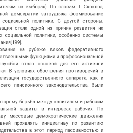
телям на выборах). По словам T. Скокпол,
ной демократии затрудняла формирование
 социальной политики. С другой стороны,
зация стала одной из причин развития на
х социальной политики, особенно системы
ания[199].
ование на рубеже веков федеративного
ветвленными функциями и профессиональной
службой стало основой для его активной
ки. B условиях обострения противоречий в
изация государственного аппарата, как и
его пенсионного законодательства, были
которому борьба между капиталом и рабочим
альной защиты в интересах рабочих. По
аву массовые демократические движения
овней проявлять инициативу по развитию
нодательства в этот период пассивностью и