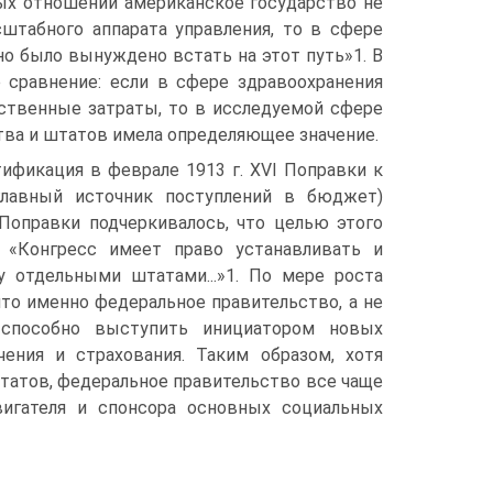
вых отношений американское государство не
штабного аппарата управления, то в сфере
но было вынуждено встать на этот путь»1. B
сравнение: если в сфере здравоохранения
рственные затраты, то в исследуемой сфере
ства и штатов имела определяющее значение.
ификация в феврале 1913 г. XVI Поправки к
главный источник поступлений в бюджет)
Поправки подчеркивалось, что целью этого
 «Конгресс имеет право устанавливать и
ду отдельными штатами...»1. По мере роста
то именно федеральное правительство, а не
способно выступить инициатором новых
ения и страхования. Таким образом, хотя
татов, федеральное правительство все чаще
вигателя и спонсора основных социальных