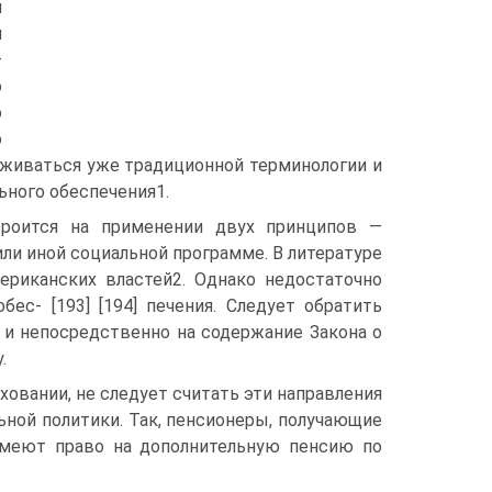
м
и
—
о
о
о
рживаться уже традиционной терминологии и
ного обеспечения1.
троится на применении двух принципов —
ли иной социальной программе. В литературе
ериканских властей2. Однако недостаточно
ес- [193] [194] печения. Следует обратить
 и непосредственно на содержание Закона о
.
овании, не следует считать эти направления
ьной политики. Так, пенсионеры, получающие
имеют право на дополнительную пенсию по