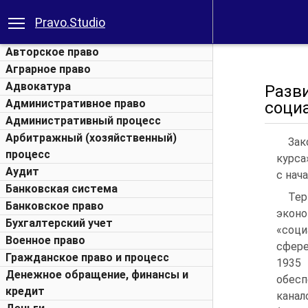
Pravo.Studio
Авторское право
Аграрное право
Адвокатура
Разв
Административное право
соци
Административный процесс
Арбитражный (хозяйственный)
Зак
процесс
курса
Аудит
с нача
Банковская система
Те
Банковское право
экон
Бухгалтерский учет
«соци
Военное право
сфере
Гражданское право и процесс
1935 
Денежное обращение, финансы и
обесп
кредит
кана