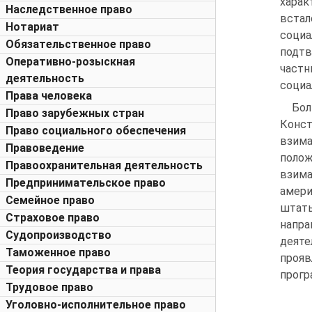
харак
Наследственное право
встал
Нотариат
социа
Обязательственное право
подтв
Оперативно-розыскная
частн
деятельность
социа
Права человека
Бол
Право зарубежных стран
Конс
Право социального обеспечения
взима
Правоведение
поло
Правоохранительная деятельность
взима
Предпринимательское право
амери
Семейное право
штат
Страховое право
напра
Судопроизводство
деяте
Таможенное право
прояв
Теория государства и права
прогр
Трудовое право
Уголовно-исполнительное право