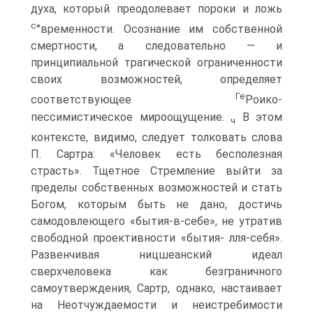
духа, который преодолевает пороки и ложь
с
°временности. Осознание им собственной
смертности, а следовательно — и
принципиальной трагической ограниченности
своих возможностей, определяет
Ге
соответствующее
Роико-
пессимистическое мироощущение.
В этом
ч
контексте, видимо, следует толковать слова
П. Сартра: «Человек есть бесполезная
страсть». Тщетное Стремление выйти за
пределы собственных возможностей и стать
Богом, которым быть не дано, достичь
самодовлеющего «бытия-в-себе», не утратив
свободной проективности «бытия- лля-себя».
Развенчивая ницшеанский идеал
сверхчеловека как безграничного
самоутверждения, Сартр, однако, настаивает
на Неотчуждаемости и неистребимости