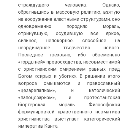
страждущего человека. Однако,
обратившись в массовую религию, взятую
на вооружение властными структурами, оно
одновременно породило мораль,
отринувшую, осудившую все яркое,
сильное, непокорное, способное на
неординарное творчество нового.
Последнее греховно, ибо обременено
«гордыней» превосходства, несовместимой
с христианским смирением равных пред
Богом «сирых и убогих». В решении этого
вопроса смыкаются и православный
«цезарепапизм», и католический
«папоцезаризм», и протестантская
бюргерская мораль. Философской
формулировкой нравственного норматива
христианства выступает категорический
императив Канта.