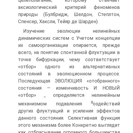
целеполагание, которому отвечает
аксиологический критерий феноменов
природы (Булбридж, Шелдон, Степлтон,
Спенсер, Хаксли, Тейяр де Шарден).
Изучение эволюции нелинейных
динамических систем с Учетом концепции
их самоорганизации опирается, прежде
всего, на понятие спонтанной флуктуации в
точке бифуркации, чему соответствует
«отбор» одного из альтернативных
состояний в эволюционном процессе.
Последующая ЭВОЛЮЦИЯ «отобранного»
состояния — изменчивость И НОВЫЙ
«отбор» _ определяется нелинейным
8
механизмом подавления
оздействий
других флуктуаций и усиления эффектов
данного состояния. Селективная функция
этого механизма более Конкретно выглядит
как отбрасывание огромного большинства