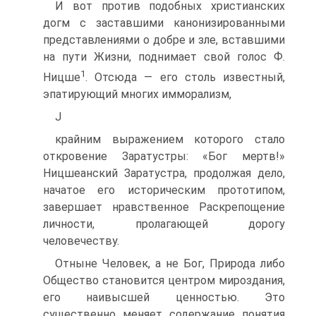
И вот против подобных христианских
догм с заставшими канонизированными
представлениями о добре и зле, вставшими
на пути Жизни, поднимает свой голос Ф.
1
Ницше
. Отсюда — его столь известный,
эпатирующий многих имморализм,
J
крайним выражением которого стало
откровение Заратустры: «Бог мертв!»
Ницшеанский Заратустра, продолжая дело,
начатое его историческим прототипом,
завершает нравственное Раскрепощение
личности, пролагающей дорогу
человечеству.
Отныне Человек, а не Бог, Природа либо
Общество становится центром мироздания,
его наивысшей ценностью. Это
существенно меняет содержание понятия