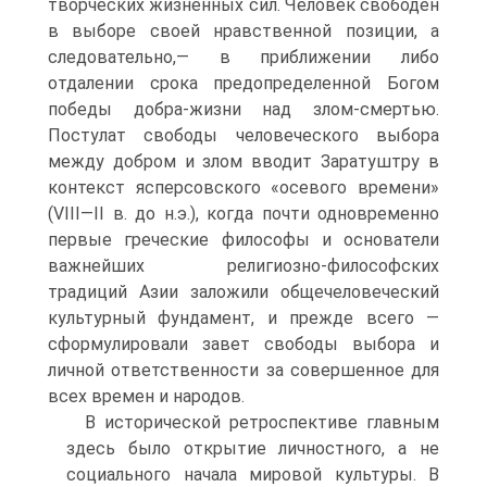
творческих жизненных сил. Человек свободен
в выборе своей нравственной позиции, а
следовательно,— в приближении либо
отдалении срока предопределенной Богом
победы добра-жизни над злом-смертью.
Постулат свободы человеческого выбора
между добром и злом вводит Заратуштру в
контекст ясперсовского «осевого времени»
(VIII—II в. до н.э.), когда почти одновременно
первые греческие философы и основатели
важнейших религиозно-философских
традиций Азии заложили общечеловеческий
культурный фундамент, и прежде всего —
сформулировали завет свободы выбора и
личной ответственности за совершенное для
всех времен и народов.
В исторической ретроспективе главным
здесь было открытие личностного, а не
социального начала мировой культуры. В