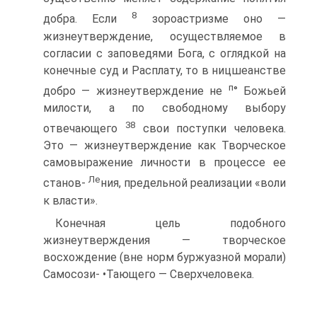
8
добра. Если
зороастризме оно —
жизнеутверждение, осуществляемое в
согласии с заповедями Бога, с оглядкой на
конечные суд и Расплату, то в ницшеанстве
п
добро — жизнеутверждение не
° Божьей
милости, а по свободному выбору
38
отвечающего
свои поступки человека.
Это — жизнеутверждение как Творческое
самовыражение личности в процессе ее
Ле
станов-
ния, предельной реализации «воли
к власти».
Конечная цель подобного
жизнеутверждения — творческое
восхождение (вне норм буржуазной морали)
Самосози- •Тающего — Сверхчеловека.