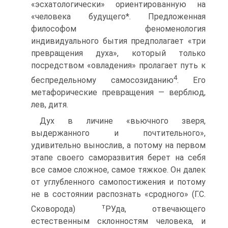
«эсхатологически» ориентированную на
«человека будущего*. Предложенная
философом феноменология
индивидуального бытия предполагает «три
превращения духа», который только
посредством «овладения» пролагает путь к
4
беспредельному самосозиданию
. Его
метафорические превращения — верблюд,
лев, дитя.
Дух в личине «вьючного зверя,
выдержанного и почтительного»,
удивительно вынослив, а потому на первом
этапе своего саморазвития берет на себя
все самое сложное, самое тяжкое. Он далек
от углубленного самопостижения и потому
не в состоянии распознать «сродного» (Г.С.
т
Сковорода)
РУда, отвечающего
естественным склонностям человека, и