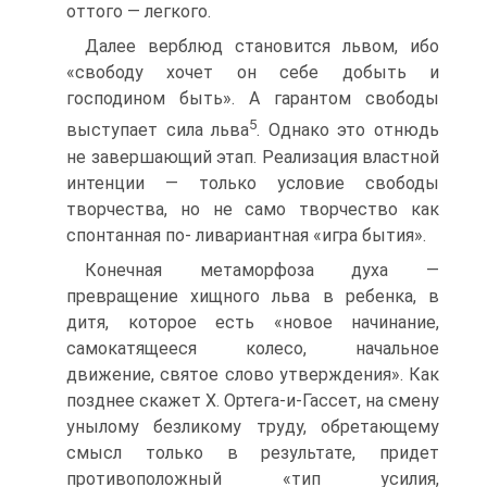
оттого — легкого.
Далее верблюд становится львом, ибо
«свободу хочет он себе добыть и
господином быть». А гарантом свободы
5
выступает сила льва
. Однако это отнюдь
не завершающий этап. Реализация властной
интенции — только условие свободы
творчества, но не само творчество как
спонтанная по- ливариантная «игра бытия».
Конечная метаморфоза духа —
превращение хищного льва в ребенка, в
дитя, которое есть «новое начинание,
самокатящееся колесо, начальное
движение, святое слово утверждения». Как
позднее скажет X. Ортега-и-Гассет, на смену
унылому безликому труду, обретающему
смысл только в результате, придет
противоположный «тип усилия,