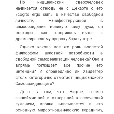
Но ницшеанский сверхчеловек
начинается отнюдь не с Декарта с его
«cogito ergo sum». В качестве свободной
личности, манифестирующей в
самосозидании великую силу духа, он
восходит, как говорилось выше, к
древнеиранскому пророку Заратуштре.
Однако какова все же роль воспетой
философом властной потребности в
свободной самореализации человека? Она и
впрямь поглощает все прочие его
интенции? И справедливо ли Хайдеггер
столь категорично отметает ницшеанского
Самосозидающего?
Дело в том, что Ницше, гневно
заклеймивший и отвергший классический
гуманизм, вполне вписывается в его
основную мироотношенческую парадигму,