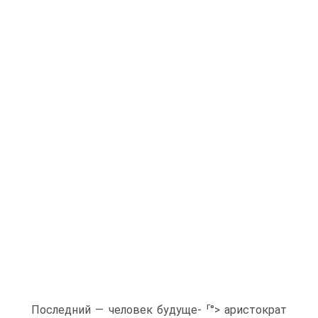
г
Последний — человек будуще-
°> аристократ