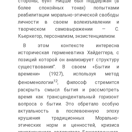
стороны, бунт Ницше был поддержан (в
более спокойных тонах) попытками
реабилитации морально-этической свободы
личности в своем волеизъявлении и
творческом самовыражении — С.
Кьеркегор, персонализм, экзистенциализм.
В этом контексте интересна
историческая герменевтика Хайдеггера, с
позиций которой он анализирует структуру
существования". В своем «Бытии и
времени» (1927), используя метод
12
феноменологии
, философ стремится
раскрыть смысл бытия и рассмотреть
время как трансцендентальный горизонт
вопроса о бытии. Это обретало особую
актуальность в послевоенную эпоху
крушения традиционных Морально-
этических норм и ценностей, кризиса