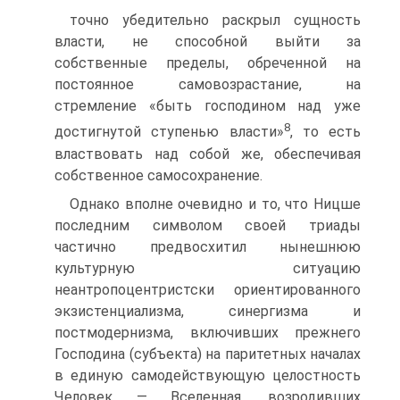
точно убедительно раскрыл сущность
власти, не способной выйти за
собственные пределы, обреченной на
постоянное самовозрастание, на
стремление «быть господином над уже
8
достигнутой ступенью власти»
, то есть
властвовать над собой же, обеспечивая
собственное самосохранение.
Однако вполне очевидно и то, что Ницше
последним символом своей триады
частично предвосхитил нынешнюю
культурную ситуацию
неантропоцентристски ориентированного
экзистенциализма, синергизма и
постмодернизма, включивших прежнего
Господина (субъекта) на паритетных началах
в единую самодействующую целостность
Человек — Вселенная, возродивших