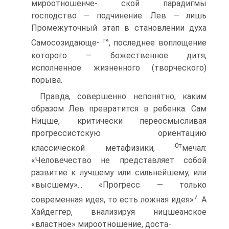
мироотношенче- ской парадигмы
господство — подчинение. Лев — лишь
Промежуточный этап в становлении духа
г
Самосозидающе-
°, последнее воплощение
которого — божественное дитя,
исполненное жизненного (творческого)
порыва.
Правда, совершенно непонятно, каким
образом Лев превратится в ребенка. Сам
Ницше, критически переосмысливая
прогрессистскую ориентацию
0т
классической метафизики,
мечал:
«Человечество не представляет собой
развитие к лучшему или сильнейшему, или
«высшему»... «Прогресс — только
7
современная идея, то есть ложная идея»
. А
Хайдеггер, внализируя ницшеанское
«властное» мироотношение, доста-