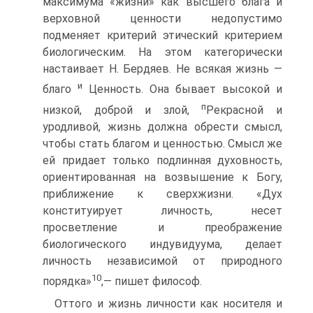
максимума «жизни» как высшего блага и
верховной ценности недопустимо
подменяет критерий этический критерием
биологическим. На этом категорически
настаивает Н. Бердяев. Не всякая жизнь —
и
благо
Ценность. Она бывает высокой и
п
низкой, доброй и злой,
Рекрасной и
уродливой, жизнь должна обрести смысл,
чтобы стать благом и ценностью. Смысл же
ей придает только подлинная духовность,
ориентированная на возвышение к Богу,
приближение к сверхжизни. «Дух
конституирует личность, несет
просветление и преображение
биологического индувидуума, делает
личность независимой от природного
10
порядка»
,— пишет философ.
Оттого и жизнь личности как носителя и