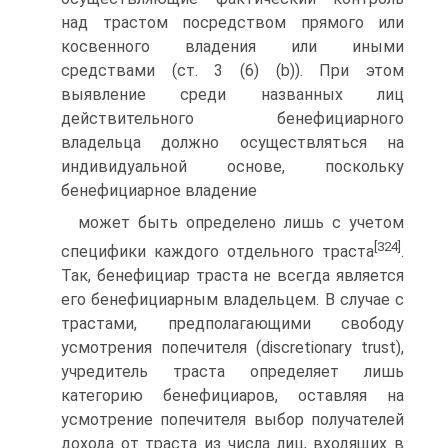
над трастом посредством прямого или
косвенного владения или иными
средствами (ст. 3 (6) (b)). При этом
выявление среди названных лиц
действительного бенефициарного
владельца должно осуществляться на
индивидуальной основе, поскольку
бенефициарное владение
может быть определено лишь с учетом
[324]
специфики каждого отдельного траста
.
Так, бенефициар траста не всегда является
его бенефициарным владельцем. В случае с
трастами, предполагающими свободу
усмотрения попечителя (discretionary trust),
учредитель траста определяет лишь
категорию бенефициаров, оставляя на
усмотрение попечителя выбор получателей
дохода от траста из числа лиц, входящих в