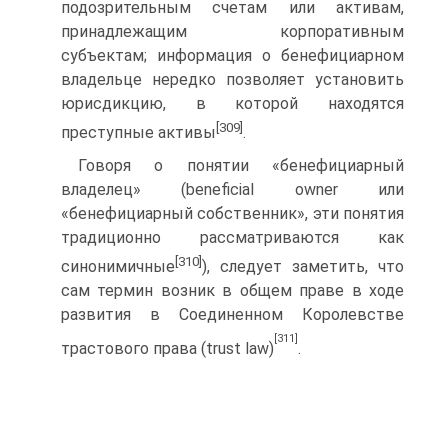
подозрительным счетам или активам,
принадлежащим корпоративным
субъектам; информация о бенефициарном
владельце нередко позволяет установить
юрисдикцию, в которой находятся
[309]
преступные активы
.
Говоря о понятии «бенефициарный
владелец» (beneficial owner или
«бенефициарный собственник», эти понятия
традиционно рассматриваются как
[310]
синонимичные
), следует заметить, что
сам термин возник в общем праве в ходе
развития в Соединенном Королевстве
[311]
трастового права (trust law)
.