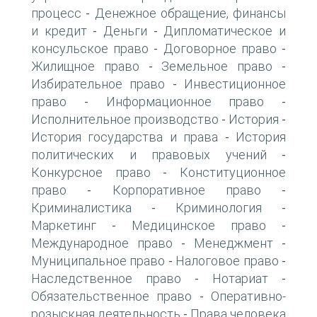
процесс
Денежное обращение, финансы
-
и кредит
Деньги
Дипломатическое и
-
-
консульское право
Договорное право
-
-
Жилищное право
Земельное право
-
-
Избирательное право
Инвестиционное
-
право
Информационное право
-
-
Исполнительное производство
История
-
-
История государства и права
История
-
политических и правовых учений
-
Конкурсное право
Конституционное
-
право
Корпоративное право
-
-
Криминалистика
Криминология
-
-
Маркетинг
Медицинское право
-
-
Международное право
Менеджмент
-
-
Муниципальное право
Налоговое право
-
-
Наследственное право
Нотариат
-
-
Обязательственное право
Оперативно-
-
розыскная деятельность
Права человека
-