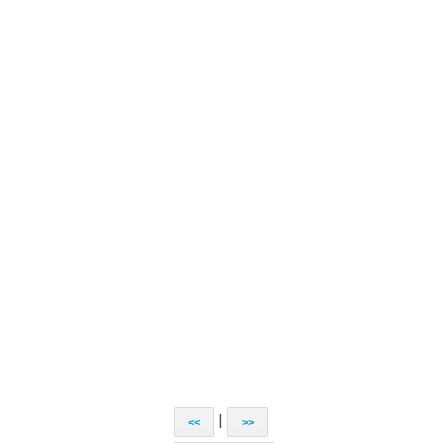
|
<<
>>