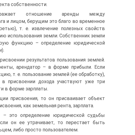
екта собственности.
ражает отношение аренды между
га и лицом, берущим это благо во временное
етью), т. е. извлечение полезных свойств
ацию использования земли. Собственник земли
торую функцию – определение юридической
).
рисвоении результатов пользования землей.
енты, арендатор – в форме прибыли. Если
ю, т. е. пользование землей (ее обработку),
о в присвоении дохода участвуют уже три
и в форме зарплаты.
ции присвоения, то он присваивает объект
воения, как земельная рента, зарплата.
ка – это определение юридической судьбы
сли он ее утрачивает, то перестает быть
льцем, либо просто пользователем.