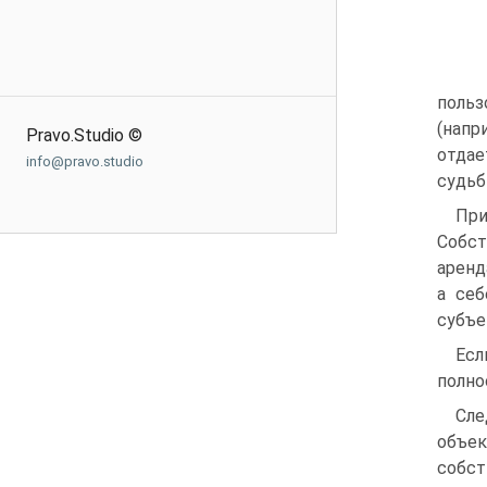
польз
(напр
Pravo.Studio ©
отдае
info@pravo.studio
судьб
При
Собст
аренд
а себ
субъе
Есл
полно
Сле
объек
собст