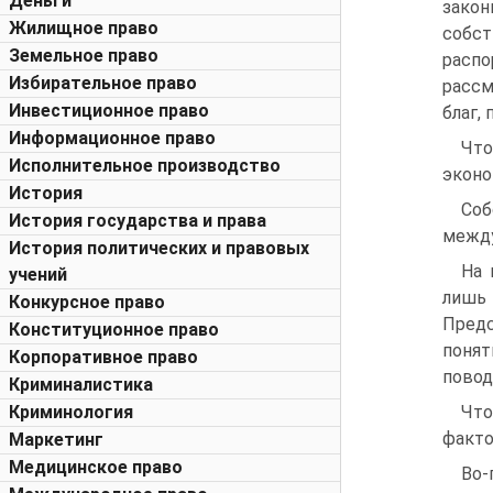
Деньги
зако
Жилищное право
собст
Земельное право
расп
Избирательное право
рассм
Инвестиционное право
благ,
Информационное право
Что
Исполнительное производство
эконо
История
Соб
История государства и права
между
История политических и правовых
На 
учений
лишь 
Конкурсное право
Предс
Конституционное право
понят
Корпоративное право
повод
Криминалистика
Криминология
Что
факто
Маркетинг
Медицинское право
Во-