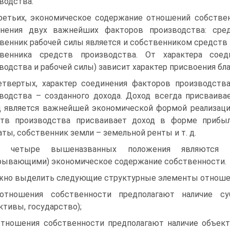
водства.
ретьих, экономическое содержание отношений собствен
инения двух важнейших факторов производства: сре
венник рабочей силы является и собственником средств 
твенника средств производства. От характера соед
водства и рабочей силы) зависит характер присвоения бла
етвертых, характер соединения факторов производств
водства – созданного дохода. Доход всегда присваива
 является важнейшей экономической формой реализации
ств производства присваивает доход в форме прибы
аты, собственник земли – земельной ренты и т. д.
е четыре вышеназванных положения являются о
рывающими) экономическое содержание собственности.
но выделить следующие структурные элементы отношен
отношения собственности предполагают наличие су
ктивы, государство);
отношения собственности предполагают наличие объект