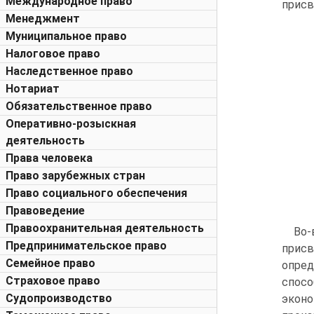
Международное право
присв
Менеджмент
Муниципальное право
Налоговое право
Наследственное право
Нотариат
Обязательственное право
Оперативно-розыскная
деятельность
Права человека
Право зарубежных стран
Право социального обеспечения
Правоведение
Правоохранительная деятельность
Во-
Предпринимательское право
присв
Семейное право
опре
Страховое право
спос
Судопроизводство
эконо