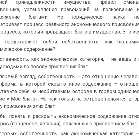
нной принадлежности имущества, правил смен
венника, установления правомочий на пользование 
оряжение благами. Но юридическая наука н
атривает процесс реального экономического присвоени
 процесса, который превращает благо в имущество. Это из
 представляет собой собственность, как экономич
мическое содержание?
ственность, как экономическая категория, – не вещь 
 людьми по поводу присвоения благ.
первый взгляд, собственность – это отношение человек
форма, в которой скрыто иное содержание – отноше
тавьте себя на необитаемом острове в гордом одиночес
ие « Мое благо». Но как только на острове появится вто
у присвоения этих благ.
бы понять и раскрыть экономическое содержание отно
ров (процессов, явлений), связанных с присвоением благ.
первых, собственность, как экономическая категория