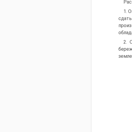
Рас
1. 
сдат
произ
облад
2. 
береж
землей