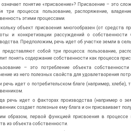
 означает понятие «присвоение»? Присвоение – это сл
я три процесса: пользование, распоряжение, владен
венность этими процессами.
кольку объект присвоения многообразен (от средств п
тоты и конкретизации рассуждений о собственности
водства. Предположим, речь идет об участке земли в се
 представляют собой три процесса: пользование, расп
лит понять содержание собственности как процесса прис
ьзование – это потребление объекта собственности 
чение из него полезных свойств для удовлетворения потр
и речь идет о потребительском благе (например, хлебе),
венником.
да речь идет о факторах производства (например о зе
венник создает полезные ему блага и он присваивает полу
им образом, первой функцией присвоения в процессе 
тв из объекта собственности.