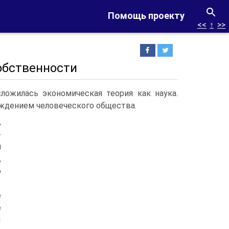
Помощь проекту
<<
↑
>>
обственности
сложилась экономическая теория как наука.
ждением человеческого общества.
,
»
м
,
ю
е
е
ы