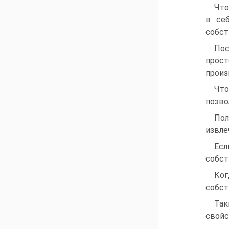
Что
в себ
собст
Пос
прос
произ
Что
позво
Пол
извле
Есл
собст
Ког
собст
Так
свойс