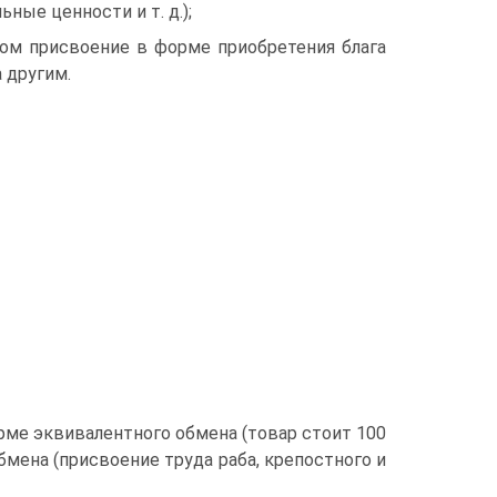
ные ценности и т. д.);
том присвоение в форме приобретения блага
 другим.
ме эквивалентного обмена (товар стоит 100
обмена (присвоение труда раба, крепостного и