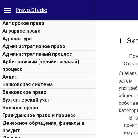
Pravo.Studio
Авторское право
Аграрное право
Адвокатура
1. Э
Административное право
Административный процесс
Пон
Арбитражный (хозяйственный)
Отнош
процесс
Сначал
Аудит
затем 
Банковская система
употр
Банковское право
общест
Бухгалтерский учет
собств
Военное право
категор
Гражданское право и процесс
В о
Денежное обращение, финансы и
понят
кредит
имущ