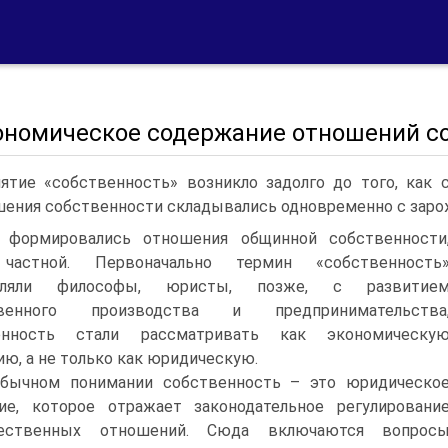
кономическое содержание отношений с
ятие «собственность» возникло задолго до того, как 
ения собственности складывались одновременно с заро
а формировались отношения общинной собственности
частной. Первоначально термин «собственность
ебляли философы, юристы, позже, с развитие
венного производства и предпринимательства
енность стали рассматривать как экономическу
ию, а не только как юридическую.
бычном понимании собственность – это юридическо
ие, которое отражает законодательное регулировани
ественных отношений. Сюда включаются вопрос