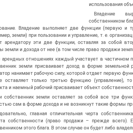
использования объ
Владение вы
собственником бла
ование. Владение выполняет две функции (первую и тр
имер, земли) при пользовании и управление, т. е. организ
т арендатору эти две функции, оставляя за собой в
ы земли и дохода от нее (в том числе право продажи земли
 арендных отношениях каждый участвует в частичном п
венник земли присваивает доход в форме земельной р
атор нанимает рабочую силу, которой отдает первую функци
е оставляет только третью функцию (управление), т
кта и наемный рабочий присваивает объект собственност
и собственник земли оставляет за собой все три функ
стью сам в форме дохода и не возникнут такие формы прис
довательно, главная отличительная черта собственни
та собственности (право продажи – прежде всего). Е
венником этого блага. В этом случае он будет либо владе