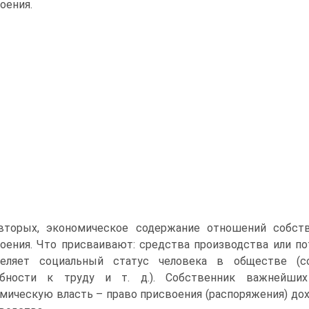
оения.
вторых, экономическое содержание отношений собств
оения. Что присваивают: средства производства или по
деляет социальный статус человека в обществе (со
обности к труду и т. д.). Собственник важнейши
мическую власть – право присвоения (распоряжения) дох