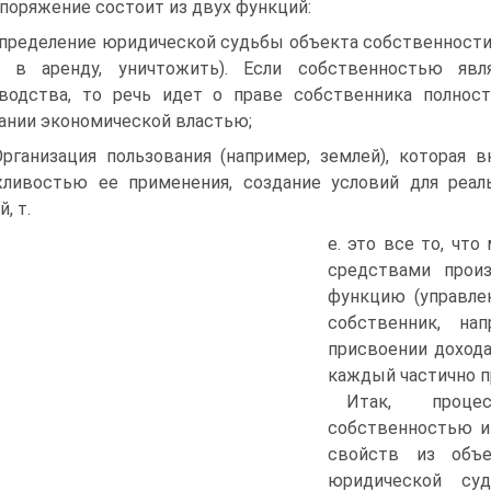
поряжение состоит из двух функций:
Определение юридической судьбы объекта собственности (
ь в аренду, уничтожить). Если собственностью явл
водства, то речь идет о праве собственника полност
ании экономической властью;
Организация пользования (например, землей), которая
ливостью ее применения, создание условий для реаль
, т.
е. это все то, чт
средствами произ
функцию (управле
собственник, на
присвоении дохода
каждый частично п
Итак, проце
собственностью и
свойств из объе
юридической суд