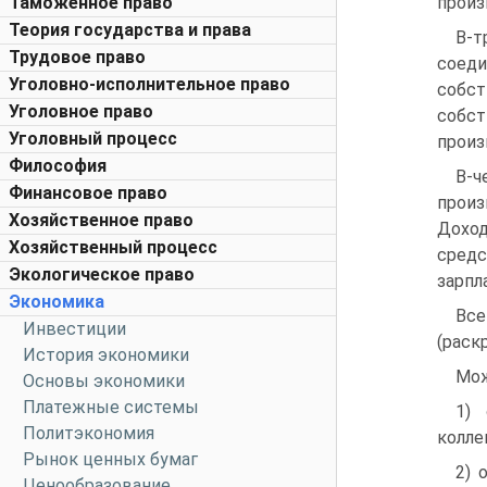
Таможенное право
произ
Теория государства и права
В-т
Трудовое право
соед
Уголовно-исполнительное право
собст
Уголовное право
собс
Уголовный процесс
произ
Философия
В-ч
Финансовое право
произ
Хозяйственное право
Доход
Хозяйственный процесс
сред
Экологическое право
зарпл
Экономика
Вс
Инвестиции
(раск
История экономики
Мож
Основы экономики
Платежные системы
1) 
Политэкономия
колле
Рынок ценных бумаг
2) 
Ценообразование