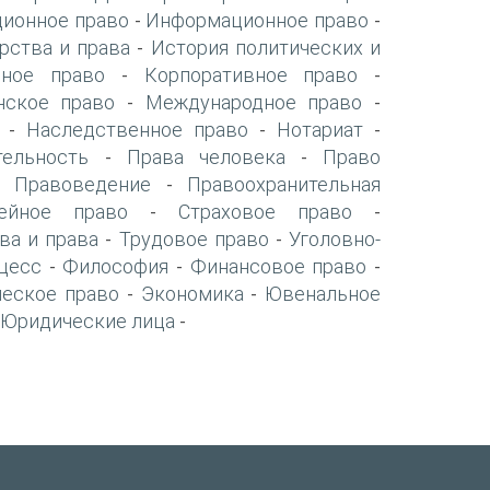
ионное право
Информационное право
-
-
рства и права
История политических и
-
нное право
Корпоративное право
-
-
нское право
Международное право
-
-
Наследственное право
Нотариат
-
-
-
тельность
Права человека
Право
-
-
Правоведение
Правоохранительная
-
-
ейное право
Страховое право
-
-
ва и права
Трудовое право
Уголовно-
-
-
цесс
Философия
Финансовое право
-
-
-
ческое право
Экономика
Ювенальное
-
-
Юридические лица
-