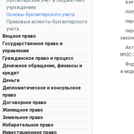
Бухгалтерский учет в бюджетных
взя
учреждениях
пол
Основы бухгалтерского учета
пер
Правовые аспекты бухгалтерского
учета
пер
Вещное право
закон
Государственное право и
Акт
управление
№ОС-
Гражданское право и процесс
Фор
Денежное обращение, финансы и
и мод
кредит
Деньги
Дипломатическое и консульское
право
Договорное право
Жилищное право
Земельное право
Избирательное право
Инвестиционное право