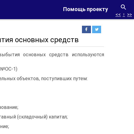
Помощь проекту
<<
↑
>>
ытия основных средств
 выбытия основных средств используются
 №ОС-1)
ельных объектов, поступивших путем:
зование;
тавный (складочный) капитал;
ние;