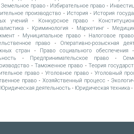
Земельное право
Избирательное право
Инвестиц
-
-
-
ительное производство
История
История госуда
-
-
ых учений
Конкурсное право
Конституцио
-
-
алистика
Криминология
Маркетинг
Медици
-
-
-
жмент
Муниципальное право
Налоговое право
-
-
ельственное право
Оперативно-розыскная дея
-
жных стран
Право социального обеспечения
-
ьность
Предпринимательское право
Сем
-
-
оизводство
Таможенное право
Теория государст
-
-
ительное право
Уголовное право
Уголовный про
-
-
твенное право
Хозяйственный процесс
Экологи
-
-
Юридическая деятельность
Юридическая техника
-
-
-