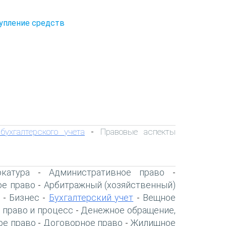
тупление средств
ухгалтерского учета
Правовые аспекты
-
катура
Административное право
-
-
ое право
Арбитражный (хозяйственный)
-
Бизнес
Бухгалтерский учет
Вещное
-
-
-
 право и процесс
Денежное обращение,
-
ое право
Договорное право
Жилищное
-
-