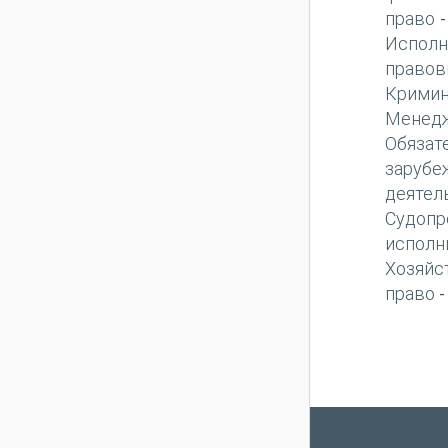
право
Исполн
правов
Кримин
Менед
Обязат
зарубе
деятел
Судопр
исполн
Хозяйс
право