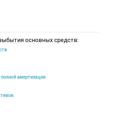
 выбытия основных средств:
ств
 полной амортизации
ктивов