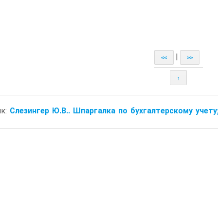
|
<<
>>
↑
ик:
Слезингер Ю.В.. Шпаргалка по бухгалтерскому учету; у