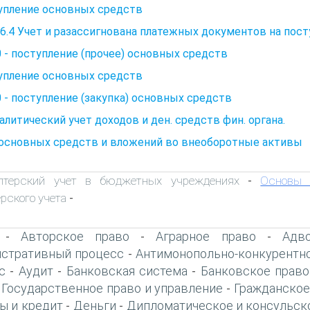
упление основных средств
6.4 Учет и разассигнована платежных документов на пос
 - поступление (прочее) основных средств
упление основных средств
 - поступление (закупка) основных средств
налитический учет доходов и ден. средств фин. органа.
 основных средств и вложений во внеоборотные активы
алтерский учет в бюджетных учреждениях
Основы б
-
ерского учета
-
Авторское право
Аграрное право
Адво
-
-
-
стративный процесс
Антимонопольно-конкурентн
-
с
Аудит
Банковская система
Банковское право
-
-
-
Государственное право и управление
Гражданское
-
-
ы и кредит
Деньги
Дипломатическое и консульск
-
-