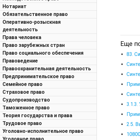
Нотариат
Обязательственное право
Оперативно-розыскная
деятельность
Права человека
Еще п
Право зарубежных стран
Право социального обеспечения
83. С
Правоведение
Синт
Правоохранительная деятельность
Синт
Предпринимательское право
Прим
Семейное право
Страховое право
Синте
Судопроизводство
3.1.3
Таможенное право
Приме
Теория государства и права
Трудовое право
2.5. 
Уголовно-исполнительное право
10800
Уголовное право