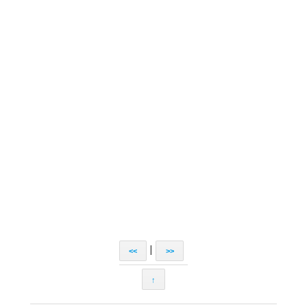
|
<<
>>
↑