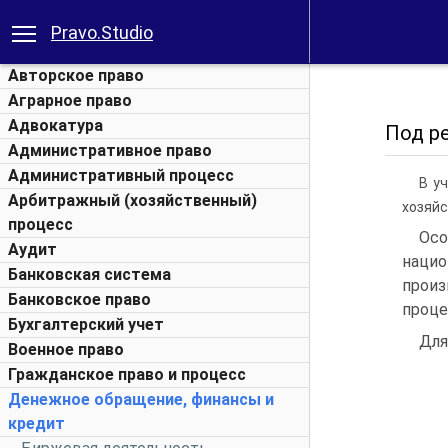
Pravo.Studio
Авторское право
Аграрное право
Адвокатура
Под ре
Административное право
Административный процесс
В у
Арбитражный (хозяйственный)
хозяйс
процесс
Осо
Аудит
нацио
Банковская система
произ
Банковское право
проце
Бухгалтерский учет
Для
Военное право
Гражданское право и процесс
Денежное обращение, финансы и
кредит