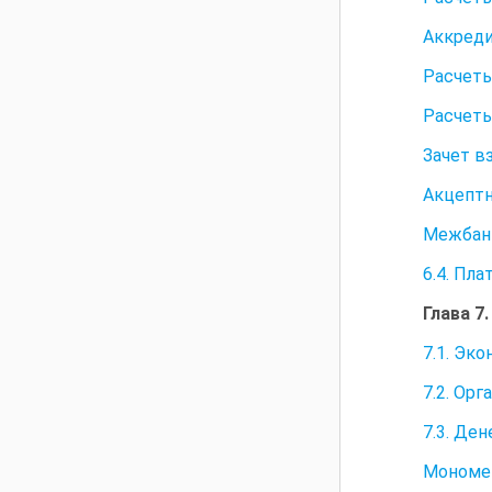
Аккреди
Расчеты
Расчеты
Зачет в
Акцептн
Межбанк
6.4. Пл
Глава 
7.1. Эк
7.2. Ор
7.3. Де
Мономе