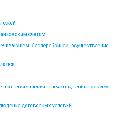
атежей
банковским счетам.
спечивающем бесперебойное осуществление
платеж.
остью совершения расчетов, соблюдением
блюдение договорных условий