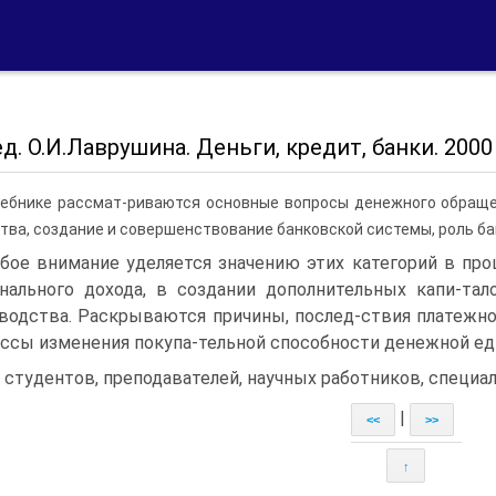
д. О.И.Лаврушина. Деньги, кредит, банки. 2000
чебнике рассмат-риваются основные вопросы денежного обраще
тва, создание и совершенствование банковской системы, роль ба
бое внимание уделяется значению этих категорий в про
нального дохода, в создании дополнительных капи-та
водства. Раскрываются причины, послед-ствия платежног
ссы изменения покупа-тельной способности денежной едини
 студентов, преподавателей, научных работников, специа
|
<<
>>
↑