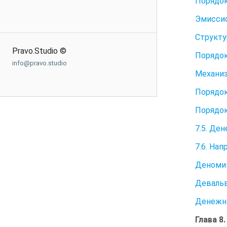
Порядок
Эмисси
Структу
Pravo.Studio ©
Порядок
info@pravo.studio
Механиз
Порядок
Порядок
7.5. Де
7.6. На
Деноми
Деваль
Денежн
Глава 