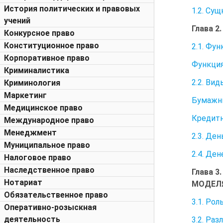
История политических и правовых
1.2. Су
учений
Глава 
Конкурсное право
Конституционное право
2.1. Фу
Корпоративное право
Функция
Криминалистика
2.2. Вид
Криминология
Маркетинг
Бумажны
Медицинское право
Кредитн
Международное право
Менеджмент
2.3. Де
Муниципальное право
2.4. Де
Налоговое право
Наследственное право
Глава 
Нотариат
МОДЕЛ
Обязательственное право
3.1. Ро
Оперативно-розыскная
деятельность
3.2. Ра