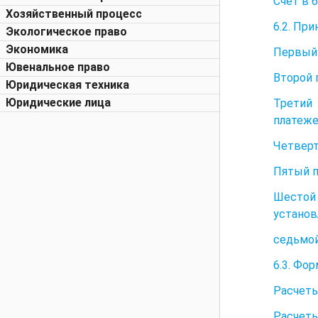
Счет в 
Хозяйственный процесс
6.2. Пр
Экологическое право
Экономика
Первый 
Ювенальное право
Второй 
Юридическая техника
Юридические лица
Третий
платеже
Четверт
Пятый п
Шестой
установ
седьмой
6.3. Фо
Расчеты
Расчеты