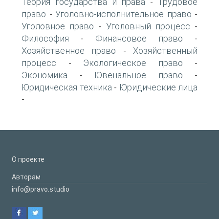
Теория государства и права
Трудовое
-
право
Уголовно-исполнительное право
-
-
Уголовное право
Уголовный процесс
-
-
Философия
Финансовое право
-
-
Хозяйственное право
Хозяйственный
-
процесс
Экологическое право
-
-
Экономика
Ювенальное право
-
-
Юридическая техника
Юридические лица
-
-
О проекте
Авторам
info@pravo.studio