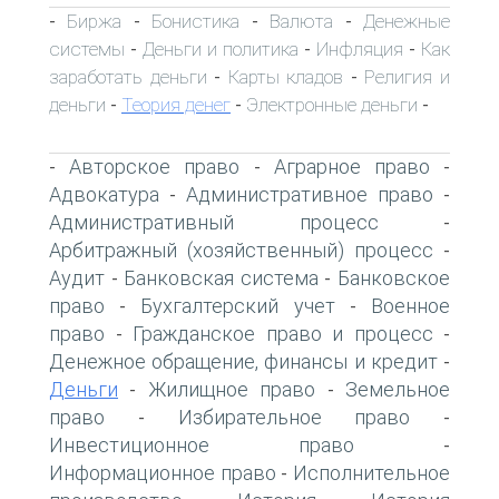
Биржа
Бонистика
Валюта
Денежные
-
-
-
-
системы
Деньги и политика
Инфляция
Как
-
-
-
заработать деньги
Карты кладов
Религия и
-
-
деньги
Теория денег
Электронные деньги
-
-
-
Авторское право
Аграрное право
-
-
-
Адвокатура
Административное право
-
-
Административный процесс
-
Арбитражный (хозяйственный) процесс
-
Аудит
Банковская система
Банковское
-
-
право
Бухгалтерский учет
Военное
-
-
право
Гражданское право и процесс
-
-
Денежное обращение, финансы и кредит
-
Деньги
Жилищное право
Земельное
-
-
право
Избирательное право
-
-
Инвестиционное право
-
Информационное право
Исполнительное
-