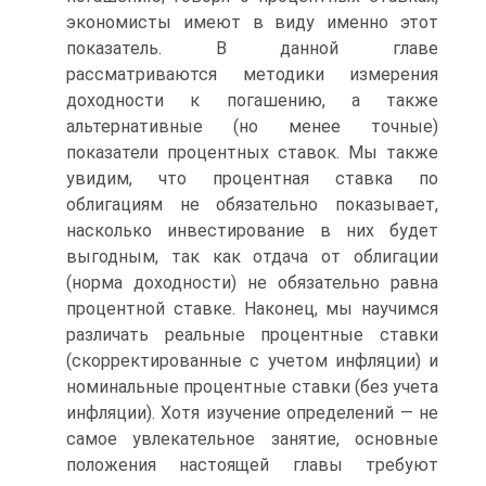
экономисты имеют в виду именно этот
показатель. В данной главе
рассматриваются методики измерения
доходности к погашению, а также
альтернативные (но менее точные)
показатели процентных ставок. Мы также
увидим, что процентная ставка по
облигациям не обязательно показывает,
насколько инвестирование в них будет
выгодным, так как отдача от облигации
(норма доходности) не обязательно равна
процентной ставке. Наконец, мы научимся
различать реальные процентные ставки
(скорректированные с учетом инфляции) и
номинальные процентные ставки (без учета
инфляции). Хотя изучение определений — не
самое увлекательное занятие, основные
положения настоящей главы требуют