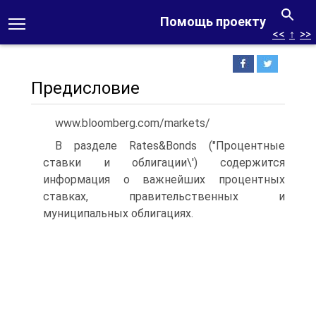
Помощь проекту
<<
↑
>>
Предисловие
www.bloomberg.com/markets/
В разделе Rates&Bonds ("Процентные
ставки и облигации\') содержится
информация о важнейших процентных
ставках, правительственных и
муниципальных облигациях.