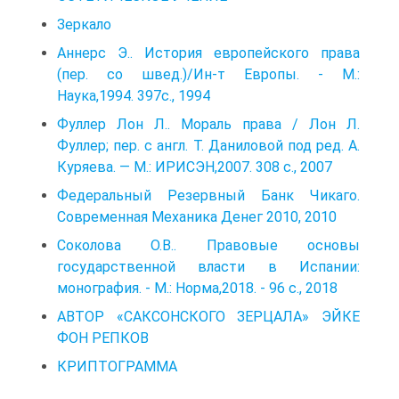
Зеркало
Аннерс Э.. История европейского права
(пер. со швед.)/Ин-т Европы. - М.:
Наука,1994. 397с., 1994
Фуллер Лон Л.. Мораль права / Лон Л.
Фуллер; пер. с англ. Т. Даниловой под ред. А.
Куряева. — М.: ИРИСЭН,2007. 308 с., 2007
Федеральный Резервный Банк Чикаго.
Современная Механика Денег 2010, 2010
Соколова О.В.. Правовые основы
государственной власти в Испании:
монография. - М.: Норма,2018. - 96 с., 2018
АВТОР «САКСОНСКОГО ЗЕРЦАЛА» ЭЙКЕ
ФОН РЕПКОВ
КРИПТОГРАММА