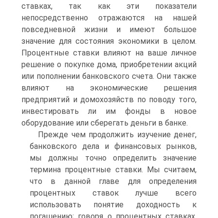
ставках, так как эти показатели
непосредственно отражаются на нашей
повседневной жизни и имеют большое
значение для состояния экономики в целом.
Процентные ставки влияют на ваше личное
решение о покупке дома, приобретении акций
или пополнении банковского счета. Они также
влияют на экономические решения
предприятий и домохозяйств по поводу того,
инвестировать ли им фонды в новое
оборудование или сберегать деньги в банке.
Прежде чем продолжить изучение денег,
банковского дела и финансовых рынков,
мы должны точно определить значение
термина процентные ставки. Мы считаем,
что в данной главе для определения
процентных ставок лучше всего
использовать понятие доходность к
погашению; говоря о процентных ставках,