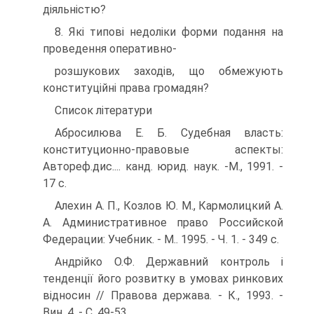
діяльністю?
8. Які типові недоліки форми подання на
проведення оперативно-
розшукових заходів, що обмежують
конституційні права громадян?
Список літератури
Абросилюва Е. Б. Судебная власть:
конституционно-правовые аспекты:
Автореф.дис.... канд. юрид. наук. -М., 1991. -
17 с.
Алехин А. П., Козлов Ю. М., Кармолицкий А.
А. Административное право Российской
Федерации: Учебник. - М.. 1995. - Ч. 1. - 349 с.
Андрійко О.Ф. Державний контроль і
тенденції його розвитку в умовах ринкових
відносин // Правова держава. - К., 1993. -
Вин. 4. - С. 49-53.