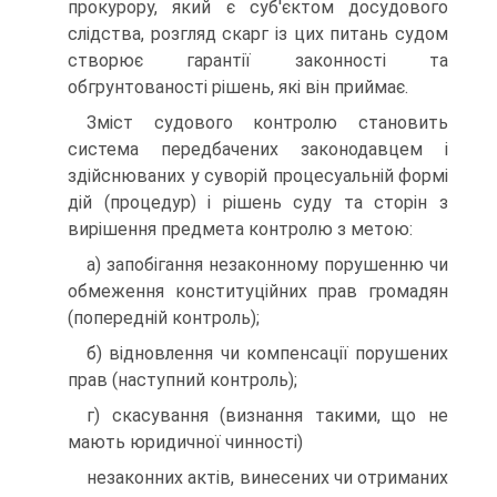
прокурору, який є суб'єктом досудового
слідства, розгляд скарг із цих питань судом
створює гарантії законності та
обгрунтованості рішень, які він приймає.
Зміст судового контролю становить
система передбачених законодавцем і
здійснюваних у суворій процесуальній формі
дій (процедур) і рішень суду та сторін з
вирішення предмета контролю з метою:
а) запобігання незаконному порушенню чи
обмеження конституційних прав громадян
(попередній контроль);
б) відновлення чи компенсації порушених
прав (наступний контроль);
г) скасування (визнання такими, що не
мають юридичної чинності)
незаконних актів, винесених чи отриманих