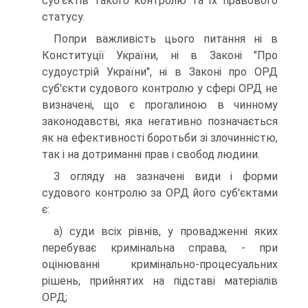
суб'єктів такого контролю та їх правового
статусу.
Попри важливість цього питання ні в
Конституції України, ні в Законі "Про
судоустрій України", ні в Законі про ОРД
суб'єкти судового контролю у сфері ОРД не
визначені, що є прогалиною в чинному
законодавстві, яка негативно позначається
як на ефективності боротьби зі злочинністю,
так і на дотриманні прав і свобод людини.
З огляду на зазначені види і форми
судового контролю за ОРД його суб'єктами
є:
а) суди всіх рівнів, у провадженні яких
перебуває кримінальна справа, - при
оцінюванні кримінально-процесуальних
рішень, прийнятих на підставі матеріалів
ОРД;