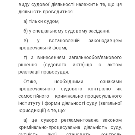
виду судової діяльності належить те, що ця
діяльність проводиться:
а) тільки судом;
б) у спеціальному судовому засіданні;
в) у встановленій законодавцем
процесуальній формі;
г) з винесенням загальнообов'язкового
рішення (судового акта),що є актом
реалізації правосуддя.
Отже, необхідними ознаками
процесуального судового контролю як
самостійного кримінально-процесуального
інституту і форми діяльності суду (загальної
юрисдикції) є те, що:
а) це суворо регламентована законом
кримінально-процесуальна діяльність суду,
сутність якої становить контроль