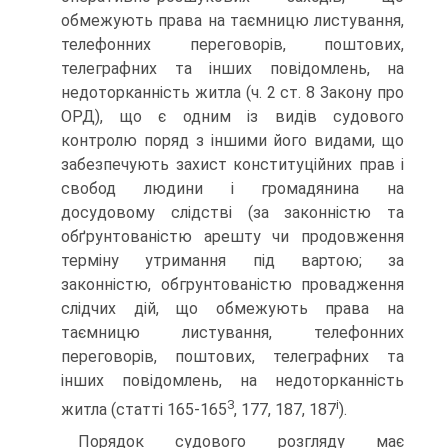
обмежують права на таємницю листування,
телефонних переговорів, поштових,
телеграфних та інших повідомлень, на
недоторканність житла (ч. 2 ст. 8 Закону про
ОРД), що є одним із видів судового
контролю поряд з іншими його видами, що
забезпечують захист конституційних прав і
свобод людини і громадянина на
досудовому слідстві (за законністю та
обґрунтованістю арешту чи продовження
терміну утримання під вартою; за
законністю, обгрунтованістю провадження
слідчих дій, що обмежують права на
таємницю листування, телефонних
переговорів, поштових, телеграфних та
інших повідомлень, на недоторканність
3
і
житла (статті 165-165
, 177, 187, 187
).
Порядок судового розгляду має