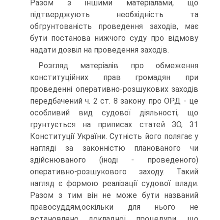
Разом з іншими матеріалами, що
підтверджують необхідність та
обгрунтованість проведення заходів, має
бути постанова нижчого суду про відмову
надати дозвіл на проведення заходів.
Розгляд матеріалів про обмеження
конституційних прав громадян при
проведенні оперативно-розшукових заходів
передбачений ч. 2 ст. 8 закону про ОРД - це
особливий вид судової діяльності, що
грунтується на приписах статей ЗО, 31
Конституції України. Сутність його полягає у
нагляді за законністю планованого чи
здійснюваного (іноді - проведеного)
оперативно-розшукового заходу. Такий
нагляд є формою реалізації судової влади.
Разом з тим він не може бути названий
правосуддям,оскільки для нього не
встановлено докладної процедури, що