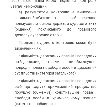
Поза цією ініціативою подібний контроль
узагалі неможливий;
е) результатом контролю є винесення
загальнообов'язковою, забезпеченою
примусовою силою держави судового акта
(рішення), покликаного до правового
дозволу суперечки сторін.
Предмет судового контролю може бути
визначений як:
• діяльність державних органів і посадових
осіб держави, які так чи інакше обмежують
природні права і свободи особи в державній
суспільстві (категорія загального);
• діяльність державних органів і посадових
осіб, що ведуть кримінальний процес, що
порушує (обмежує) конституційні права і
свободи особи в кримінальному процесі
(категорія особливого);