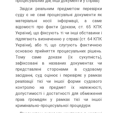
процесуальних дій, інші документи у справі).
Звідси реальним предметом перевірки
суду є не самі процесуальні документи як
матеріальні носії інформації, а саме
відомості про факти (докази, ст. 65 КПК
України), що фіксують ті чи інші обставини і
підлягають визначенню у справі (ст. 64 КПК
України), або ті, що слугують фактичною
основою прийняття процесуальних рішень.
Тому саме докази (їх сукупність),
зафіксовані в названих документах чи
представлені сторонами в судовому
засіданні, суд оцінює і перевіряє у рамках
реалізації тієї чи іншої форми судового
контролю на предмет їх належності,
допустимості і достатності для обмеження
прав громадян у рамках тієї чи іншої
кримінально-процесуальної процедури.