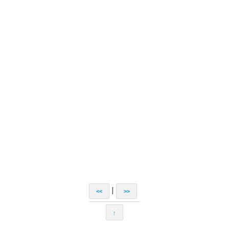
|
<<
>>
↑