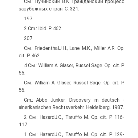
См.: Пучинский В.К. Гражданский процесс
зарубежных стран. С. 321.
197
2 Cm.: Ibid. P. 462.
207
См.: FriedenthalJ.H., Lane М.К., Miller A.R. Op.
cit. P. 462.
4 См.: William A. Glaser, Russel Sage. Op. cit. P.
55.
См.: William A. Glaser, Russel Sage. Op. cit. P.
56.
Cm.: Abbo Junker. Discovery im deutsch -
ainerikanischen Rechtsverkehr. Heidelberg, 1987.
2 См.: HazardJ.C., Taruffo М. Op. cit. Р. 116-
117.
1 См.: HazardJ.C., Taruffo М. Op. cit. Р. 129-