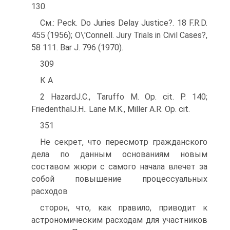
130.
См.: Peck. Do Juries Delay Justice?. 18 F.R.D.
455 (1956); O\'Connell. Jury Trials in Civil Cases?,
58 111. Bar J. 796 (1970).
309
К A
2 HazardJ.C., Taruffo M. Op. cit. P. 140;
FriedenthalJ.H.. Lane M.K., Miller A.R. Op. cit.
351
Не секрет, что пересмотр гражданского
дела по данным основаниям новым
составом жюри с самого начала влечет за
собой повышение процессуальных
расходов
сторон, что, как правило, приводит к
астрономическим расходам для участников