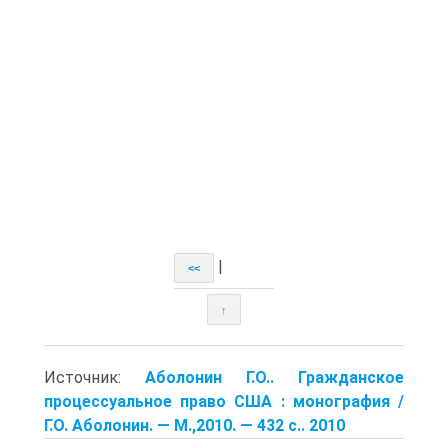
|
<<
↑
Источник:
Аболонин Г.О.. Гражданское
процессуальное право США : монография /
Г.О. Аболонин. — М.,2010. — 432 с.. 2010