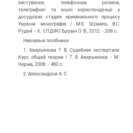
листування, телефонних розмов,
телеграфної та іншої корес­понденції у
досудових стадіях кримінального процесу
Укра­їни: монографія / М.Є. Шумило, В.С.
Рудей. - X.: СПДФО Бровін О. В., 2012. - 208 с.
Навчальні посібники
1. Аверьянова T В. Судебная экспертиза.
Курс общей теории / Т. В. Аверьянова. - M.:
Норма, 2008. - 480 с.
2. Александров A. C.