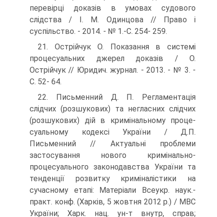
перевірці доказів в умовах судового
слідства / І. М. Одинцова // Право і
суспільство. - 2014. - № 1.-С. 254- 259.
21. Острійчук О. Показання в системі
процесуальних джерел до­казів / О.
Острійчук // Юридич. журнал. - 2013. - № 3. -
С. 52- 64.
22. Письменний Д. П. Регламентація
слідчих (розшукових) та нег­ласних слідчих
(розшукових) дій в кримінальному проце­
суальному кодексі України / Д.П.
Письменний // Актуальні проблеми
застосування нового кримінально-
процесуального законодавства України та
тенденції розвитку криміналісти­ки на
сучасному етапі: Матеріали Всеукр. наук.-
практ. конф. (Харків, 5 жовтня 2012 р.) / MBC
України; Харк. нац. ун-т внутр, справ;