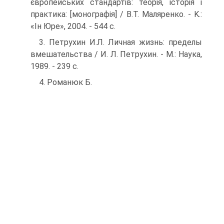
європейських стандартів: теорія, історія і
прак­тика: [монографія] / В.Т. Маляренко. - K.:
«Ін Юре», 2004. - 544 с.
3. Петрухин И.Л. Личная жизнь: пределы
вмешательства / И. Л. Петрухин. - M.: Наука,
1989. - 239 с.
4. Романюк Б.