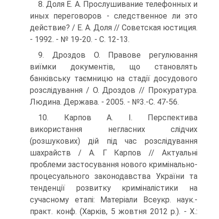
8. Доля Е. А. Прослушивание телефонных и
иных переговоров - следственное ли это
действие? / Е. А. Доля // Советская юс­тиция.
- 1992. - № 19-20. - С. 12-13.
9. Дроздов О. Правове регулювання
виїмки документів, що ста­новлять
банківську таємницю на стадії досудового
розсліду­вання / О. Дроздов // Прокуратура.
Людина. Держава. - 2005. - №3.-С. 47-56.
10. Карпов А. І. Перспектива
використання негласних слідчих
(розшукових) дій під час розслідування
шахрайств / А. Г Кар­пов // Актуальні
проблеми застосування нового криміналь­но-
процесуального законодавства України та
тенденції роз­витку криміналістики на
сучасному етапі: Матеріали Всеукр. наук.-
практ. конф. (Харків, 5 жовтня 2012 p.). - X.: