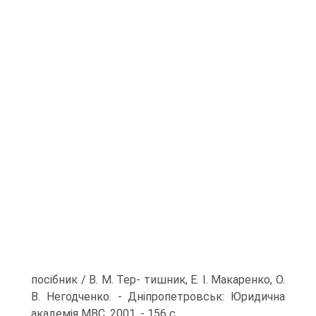
посібник / В. М. Tep- тишник, Е. I. Макаренко, О.
В. Негодченко. - Дніпропетровськ: Юридична
академія MBC, 2001. - 156 с.