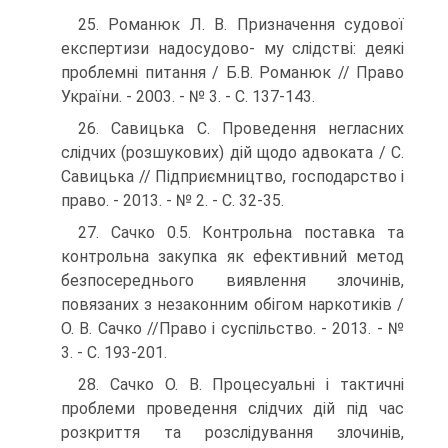
25. Романюк Л. В. Призначення судової
експертизи надосудово- му слідстві: деякі
проблемні питання / Б.В. Романюк // Право
України. - 2003. - № 3. - С. 137-143.
26. Савицька С. Проведення негласних
слідчих (розшукових) дій щодо адвоката / С.
Савицька // Підприємництво, господарство і
право. - 2013. - № 2. - С. 32-35.
27. Сачко 0.5. Контрольна поставка та
контрольна закупка як ефективний метод
безпосереднього виявлення злочинів,
повязаних з незаконним обігом наркотиків /
О. В. Сачко //Пра­во і суспільство. - 2013. - №
3. - С. 193-201.
28. Сачко О. В. Процесуальні і тактичні
проблеми проведен­ня слідчих дій під час
розкриття та розслідування злочинів,