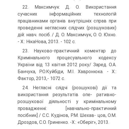
22. Максимчук Д. О. Використання
сучасних інформаційних тех­нологій
працівниками органів внутрішніх справ при
про­веденні негласних слідчих (розшукових)
дій: навч. посіб. / Д. О. Максимчук, О. О. Юхно.
- X.: НікаНова, 2013. - 102 с.
23. Науково-практичний коментар до
Кримінального проце­суального кодексу
України від 13 квітня 2012 року/ Заред. О.А.
Банчука, Р.О.Куйбіди, М.І. Хавронюка. - X.:
Фактор, 2013,- 1072 с.
24. Негласні слідчі (розшукові) дії та
використання результатів опе- ративно-
розшукової діяльності у кримінальному
провадженні: [навчально-практичний
посібник] / С.С. Кудінов, Р.М. Шехав- цов, О.М.
Дроздов, С.О. Гриненко. -X.: «Оберіг», 2013.