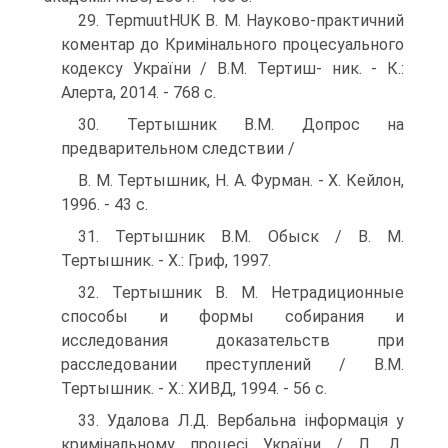
29. TepmuutHUK В. М. Науково-практичний
коментар до Кримі­нального процесуального
кодексу України / В.М. Тертиш- ник. - К.:
Алерта, 2014. - 768 с.
30. Тертышник В.М. Допрос на
предварительном следствии /
B. М. Тертышник, Н. А. Фурман. - X. Кейлон,
1996. - 43 с.
31. Тертышник В.М. Обыск / В. М.
Тертышник. - X.: Гриф, 1997.
32. Тертышник В. М. Нетрадиционные
способы и формы собира­ния и
исследования доказательств при
расследовании престу­плений / В.М.
Тертышник. - X.: ХИВД, 1994. - 56 с.
33. Удалова Л.Д. Вербальна інформація у
кримінальному процесі України / Л. Д.