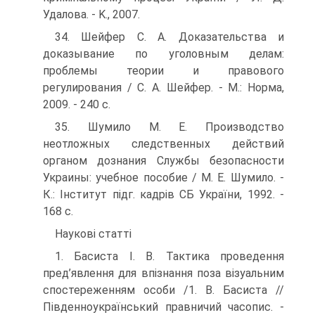
Удалова. - K., 2007.
34. Шейфер С. А. Доказательства и
доказывание по уголовным де­лам:
проблемы теории и правового
регулирования / С. А. Шей­фер. - M.: Норма,
2009. - 240 с.
35. Шумило М. Е. Производство
неотложных следственных дей­ствий
органом дознания Службы безопасности
Украины: учебное пособие / М. Е. Шумило. -
К.: Інститут підг. кадрів СБ України, 1992. -
168 с.
Наукові статті
1. Басиста І. В. Тактика проведення
пред’явлення для впізнання поза візуальним
спостереженням особи /1. В. Басиста //
Півден­ноукраїнський правничий часопис. -