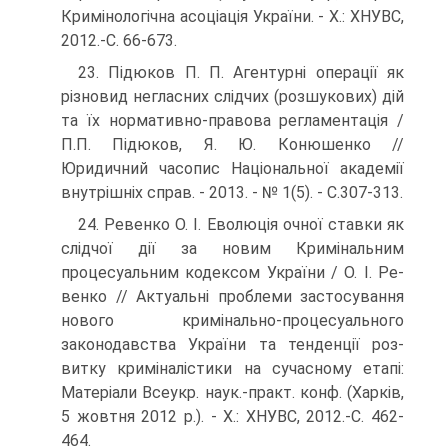
Кримінологічна асоціація України. - X.: ХНУВС,
2012.-С. 66-673.
23. Підюков П. П. Агентурні операції як
різновид негласних слід­чих (розшукових) дій
та їх нормативно-правова регламента­ція /
П.П. Підюков, Я. Ю. Конюшенко //
Юридичний часопис Національної академії
внутрішніх справ. - 2013. - № 1(5). - С.307-313.
24. Ревенко О. І. Еволюція очної ставки як
слідчої дії за новим Кримінальним
процесуальним кодексом України / О. І. Ре­
венко // Актуальні проблеми застосування
нового криміналь­но-процесуального
законодавства України та тенденції роз­
витку криміналістики на сучасному етапі:
Матеріали Всеукр. наук.-практ. конф. (Харків,
5 жовтня 2012 p.). - X.: ХНУВС, 2012.-С. 462-
464.