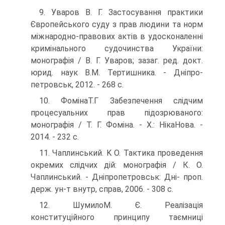
9. Уваров В. Г. Застосування практики
Європейського суду з прав людини та норм
міжнародно-правових актів в удосконаленні
кримінального судочинства України:
монографія / В. Г. Ува­ров; зазаг. ред. докт.
юрид. наук В.М. Тертишника. - Дніпро­
петровськ, 2012. - 268 с.
10. ФомінаТ.Г Забезпечення слідчим
процесуальних прав підо­зрюваного:
монографія / Т. Г. Фоміна. - X.: НікаНова. -
2014. - 232 с.
11. Чаплинський. K О. Тактика проведення
окремих слідчих дій: монографія / К. О.
Чаплинський. - Дніпропетровськ: Дні- проп.
держ. ун-т внутр, справ, 2006. - 308 с.
12. ШумилоМ. Є. Реалізація
конституційного принципу таємниці