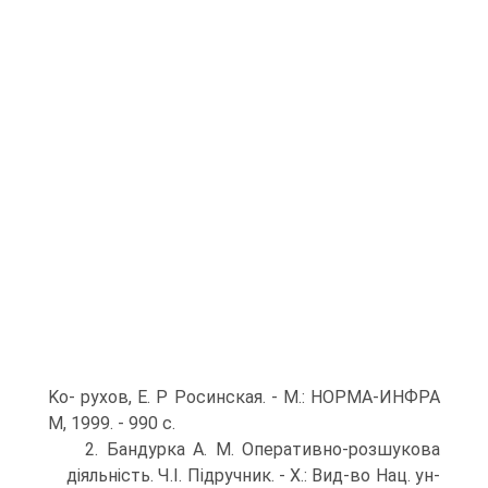
Ko- рухов, Е. P Росинская. - M.: НОРМА-ИНФРА
М, 1999. - 990 с.
2. Бандурка А. М. Оперативно-розшукова
діяльність. Ч.І. Підруч­ник. - X.: Вид-во Нац. ун-