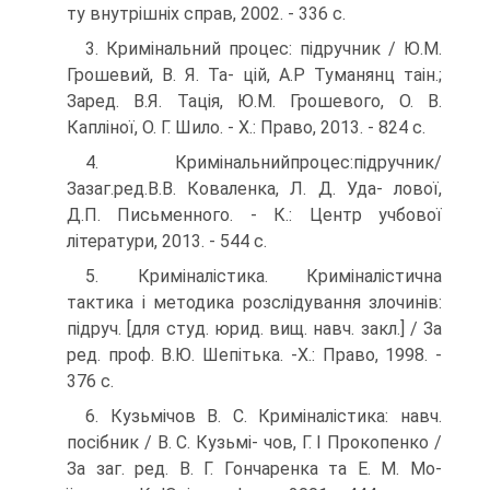
ту внутрішніх справ, 2002. - 336 с.
3. Кримінальний процес: підручник / Ю.М.
Грошевий, В. Я. Ta- цій, A.P Туманянц таін.;
Заред. В.Я. Тація, Ю.М. Грошево­го, О. В.
Капліної, О. Г. Шило. - X.: Право, 2013. - 824 с.
4. Кримінальнийпроцес:підручник/
Зазаг.ред.В.В. Коваленка, Л. Д. Уда- лової,
Д.П. Письменного. - К.: Центр учбової
літератури, 2013. - 544 с.
5. Криміналістика. Криміналістична
тактика і методика розслі­дування злочинів:
підруч. [для студ. юрид. вищ. навч. закл.] / За
ред. проф. В.Ю. Шепітька. -X.: Право, 1998. -
376 с.
6. Кузьмічов В. С. Криміналістика: навч.
посібник / В. С. Кузьмі- чов, Г. І Прокопенко /
За заг. ред. В. Г. Гончаренка та Е. М. Mo-