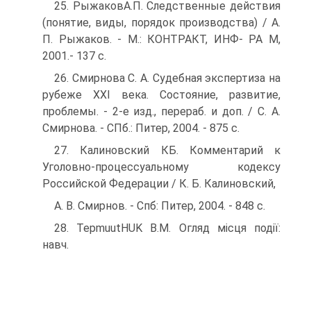
25. РыжаковА.П. Следственные действия
(понятие, виды, поря­док производства) / А.
П. Рыжаков. - М.: КОНТРАКТ, ИНФ- PA M,
2001.- 137 с.
26. Смирнова С. А. Судебная экспертиза на
рубеже XXI века. Состояние, развитие,
проблемы. - 2-е изд., перераб. и доп. / С. А.
Смирнова. - СПб.: Питер, 2004. - 875 с.
27. Калиновский КБ. Комментарий к
Уголовно-процессуаль­ному кодексу
Российской Федерации / К. Б. Калиновский,
A. В. Смирнов. - Спб: Питер, 2004. - 848 с.
28. TepmuutHUK В.М. Огляд місця події:
навч.