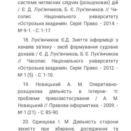
система негласних слідчих (розшукових) дій
/ Є. Д. Лук’янчиков, Б. Є. Лук’янчиков // Ча­
сопис Національного університету
«Острозька академія». Се­рія: Право. - 2014. -
№ 9-1. - С. 1-17.
18. Лук’янчиков Є.Д. Зняття інформації з
каналів зв’язку - засіб формування судових
доказів / Є. Д. Лук’янчиков, Б. Є. Лук’ян­чиков
// Часопис Національного університету
«Острозька ака­демія». Серія: Право. - 2012. -
№ 1 (5). - С. 1-10.
19. Новицький А. М. Оперативно-
розшукова діяльність в Інтерне- ті:
проблеми правозастосування / А. М.
Новицький // Правова інформатика. - 2009. -
№ 1 (21). - С. 85-90.
20. Одинцова І. М. Діяльність сторони
захисту при збиранні, до­слідженні та