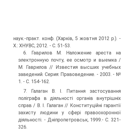
наук.-практ. конф. (Харків, 5 жовтня 2012 р.). -
X.: ХНУВС, 2012. - С. 51-53.
6. Гаврилов М. Наложение ареста на
электронную почту, ее осмотр и выемка /
М. Гаврилов // Известия высших учебных
заведений. Серия: Правоведение. - 2003. - №
1. - С. 154-162.
7. Галаган В. І. Питання застосування
поліграфа в діяльності ор­ганів внутрішніх
справ / В. І. Галаган // Конституційні гарантії
захисту людини у сфері правоохоронної
діяльності. - Дніпро­петровськ, 1999.- С. 321-
326.