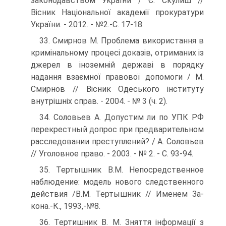
законодавством України / Є. Скулиш //
Вісник Національної академії прокуратури
України. - 2012. - №2.-С. 17-18.
33. Смирнов М. Проблема використання в
кримінальному про­цесі доказів, отриманих із
джерел в іноземній державі в по­рядку
надання взаємної правової допомоги / М.
Смирнов // Вісник Одеського інституту
внутрішніх справ. - 2004. - № 3 (ч. 2).
34. Соловьев А. Допустим ли по УПК РФ
перекрестный допрос при предварительном
расследовании преступлений? / А. Со­ловьев
// Уголовное право. - 2003. - № 2. - С. 93-94.
35. Тертышник В.М. Непосредственное
наблюдение: модель но­вого следственного
действия /В.М. Тертышник // Именем За­
кона.-К., 1993,-№8.
36. Тертишник В. М. Зняття інформації з