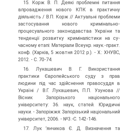
15. Корж В. П. Деякі проблемні питання
впровадження нового КПК в практичну
діяльність / В.П. Корж // Актуальні пробле­ми
застосування нового кримінально-
процесуального законо­давства України та
тенденції розвитку криміналістики на су­
часному етапі: Матеріали Всеукр. наук.-практ.
конф. (Харків, 5 жовтня 2012 p.). - X.: ХНУВС,
2012. - С. 70-74.
16. Лукашевич В. Г. Використання
практики Європейського суду з прав
людини під час здійснення правосуддя в
Україні / В.Г. Лукашевич, П.П. Узунова //
Вісник Запорізького наці­онального
університету: 36. наук, статей. Юридичні
науки. - Запоріжжя: Запорізький національний
університет, 2006. - №3.-С. 142-146.
17. Лук ’янчиков Є. Д. Визначення та