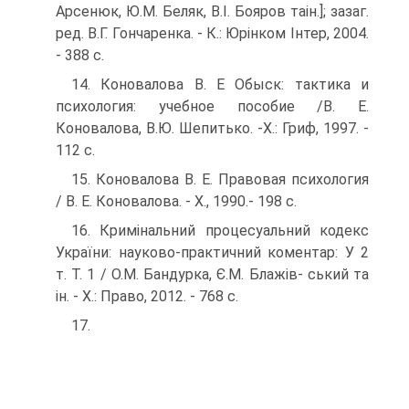
Арсенюк, Ю.М. Беляк, B.I. Бояров таін.]; зазаг.
ред. В.Г. Гончаренка. - К.: Юрінком Інтер, 2004.
- 388 с.
14. Коновалова В. E Обыск: тактика и
психология: учебное посо­бие /В. Е.
Коновалова, В.Ю. Шепитько. -X.: Гриф, 1997. -
112 с.
15. Коновалова В. Е. Правовая психология
/ В. Е. Коновалова. - X., 1990.- 198 с.
16. Кримінальний процесуальний кодекс
України: науково-прак­тичний коментар: У 2
т. Т. 1 / О.М. Бандурка, Є.М. Блажів- ський та
ін. - X.: Право, 2012. - 768 с.
17.