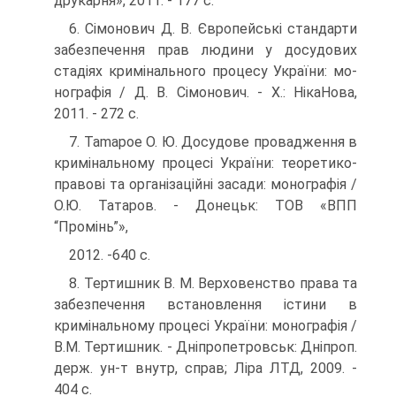
друкарня», 2011. - 177 с.
6. Сімонович Д. В. Європейські стандарти
забезпечення прав лю­дини у досудових
стадіях кримінального процесу України: мо­
нографія / Д. В. Сімонович. - X.: НікаНова,
2011. - 272 с.
7. Tamapoe О. Ю. Досудове провадження в
кримінальному про­цесі України: теоретико-
правові та організаційні засади: мо­нографія /
О.Ю. Татаров. - Донецьк: TOB «ВПП
“Промінь”»,
2012. -640 с.
8. Тертишник В. М. Верховенство права та
забезпечення вста­новлення істини в
кримінальному процесі України: моногра­фія /
В.М. Тертишник. - Дніпропетровськ: Дніпроп.
держ. ун-т внутр, справ; Ліра ЛТД, 2009. -
404 с.