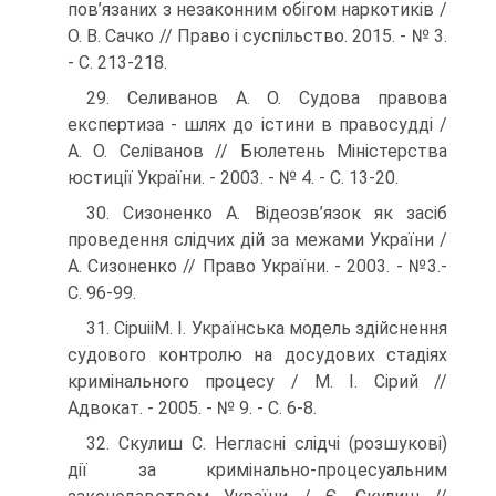
пов’язаних з незаконним обігом наркотиків /
О. В. Сачко // Право і суспільство. 2015. - № 3.
- С. 213-218.
29. Селиванов А. О. Судова правова
експертиза - шлях до істини в правосудді /
А. О. Селіванов // Бюлетень Міністерства
юсти­ції України. - 2003. - № 4. - С. 13-20.
30. Сизоненко А. Відеозв’язок як засіб
проведення слідчих дій за межами України /
А. Сизоненко // Право України. - 2003. - №3.-
С. 96-99.
31. CipuiiM. І. Українська модель здійснення
судового контролю на досудових стадіях
кримінального процесу / М. І. Сірий //
Адвокат. - 2005. - № 9. - С. 6-8.
32. Скулиш С. Негласні слідчі (розшукові)
дії за криміналь­но-процесуальним