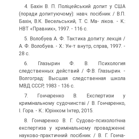
4. Бахін В. П. Поліцейський допит у США
(поради допитуючо­му): навч. посібник / В.П.
Бахін, В.К. Весельський, Т. С. Ma- ліков. - K.:
HBT «Правник», 1997. - 116 с.
5. Волобуев А. Ф. Тактика допиту: лекція /
А. Ф. Волобуев. - X.: Ун-т внутр, справ, 1997. -
28 с.
6. Глазырин Ф. В. Психология
следственных действий / Ф.В. Глазырин. -
Волгоград: Высшая следственная школа
МВД СССР, 1983 - 136 с.
7. Гончаренко В. Експертизи у
кримінальному судочинстві / В. Гончаренко,
I. Гора. - К.: Юрінком Інтер, 2015.
8. Гончаренко В. Г. Судово-психологічна
експертиза у криміналь­ному провадженні:
науково-практичний посібник / В. Г. Гонча­