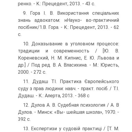
ренко. - K.: Прецедент, 2013. - 43 с.
9. Гора І. В. Використання спеціальних
знань адвокатом: нНауко- во-практичний
посібник/1.В. Гора. - K.: Прецедент, 2013. - 62
с.
10. Доказывание в уголовном процессе:
традиции и современ­ность / [Ю. В.
Кореневский, H. М. Кипнис, Е. Ю. Львова и
др.] / Под ред. В. А. Власихина. - M.: Юристь,
2000. - 272 с.
11. Дудаш TI. Практика Європейського
суду з прав людини: навч. - практ. посіб. / Т.I.
Дудаш. - К.: Алерта, 2013. - 368 с
12. Дулов А. В. Судебная психология / А. В
Дулов. - Минск: «Вы- шейшая школа», 1970. -
392 с.
13. Експертизи у судовій практиці / [Т. М.