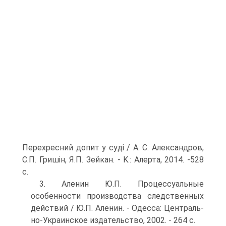
Перехресний допит у суді / А. С. Алексан­дров,
С.П. Гришін, Я.П. Зейкан. - K.: Алерта, 2014. -528
с.
3. Аленин Ю.П. Процессуальные
особенности производства следственных
действий / Ю.П. Аленин. - Одесса: Централь­
но-Украинское издательство, 2002. - 264 с.