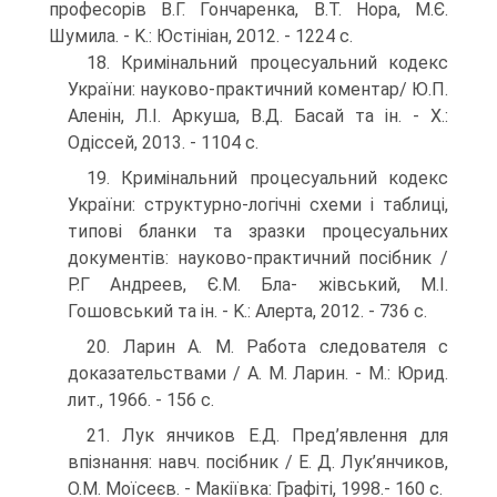
професорів В.Г. Гончаренка, В.Т. Нора, М.Є.
Шумила. - K.: Юстініан, 2012. - 1224 с.
18. Кримінальний процесуальний кодекс
України: науково-прак­тичний коментар/ Ю.П.
Аленін, Л.І. Аркуша, В.Д. Басай та ін. - X.:
Одіссей, 2013. - 1104 с.
19. Кримінальний процесуальний кодекс
України: структурно-логіч­ні схеми і таблиці,
типові бланки та зразки процесуальних
доку­ментів: науково-практичний посібник /
Р.Г Андреев, Є.М. Бла- жівський, М.І.
Гошовський та ін. - K.: Алерта, 2012. - 736 с.
20. Ларин А. М. Работа следователя с
доказательствами / А. М. Ла­рин. - M.: Юрид.
лит., 1966. - 156 с.
21. Лук янчиков Е.Д. Пред’явлення для
впізнання: навч. посіб­ник / Е. Д. Лук’янчиков,
О.М. Моїсеєв. - Макіївка: Графіті, 1998.- 160 с.