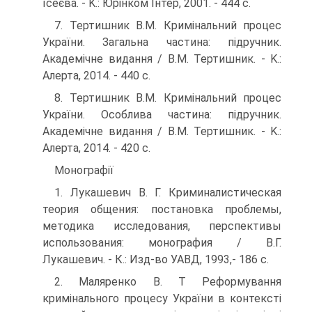
їсеєва. - K.: Юрінком Інтер, 2001. - 444 с.
7. Тертишник В.М. Кримінальний процес
України. Загальна ча­стина: підручник.
Академічне видання / В.М. Тертишник. - K.:
Алерта, 2014. - 440 с.
8. Тертишник В.М. Кримінальний процес
України. Особлива частина: підручник.
Академічне видання / В.М. Тертишник. - K.:
Алерта, 2014. - 420 с.
Монографії
1. Лукашевич В. Г. Криминалистическая
теория общения: по­становка проблемы,
методика исследования, перспективы
использования: монография / В.Г.
Лукашевич. - К.: Изд-во УАВД, 1993,- 186 с.
2. Маляренко В. T Реформування
кримінального процесу Укра­їни в контексті