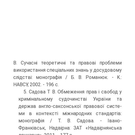
В. Сучасні теоретичні та правові проблеми
вико­ристання спеціальних знань у досудовому
слідстві: моногра­фія / Б. В. Романюк. - K.:
НАВСУ, 2002. - 196 с.
5. Садова T В. Обмеження прав і свобод у
кримінальному судо­чинстві України та
держав англо-саксонської правової систе­
ми в контексті міжнародних стандартів:
монографія / Т. В. Са­дова. - Івано-
Франківськ, Надвірна: ЗАТ «Надвірнянська