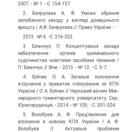
2007. - № 1. - С. 154-157.
2. Безрукава А. Ф. Умови обрання
запобіжного заходу у вигля­ді домашнього
арешту / А.Ф. Безрукава // Право України. -
2013. -№ 6. -С. 316-322.
3. Біленчук П. Концептуальні засади
забезпечення органів кримі­нального
судочинства новітніми засобами пізнання /
П. Білен­чук // Віче. - 2013. - № 12. - С. 5-7.
4. Білічак О. А. Загальні положення
втручання у приватне спілку­вання за КПК
України / О. А. Білічак // Науковий вісник Між­
народного гуманітарного університету. Cep.:
Юриспруденція. - 2014. - № 1(9). - С. 201-204.
5. Волобуев А. Ф. Пред’явлення для
впізнання в новому КПК України / А. Ф.
Волобуев // Актуальні проблеми