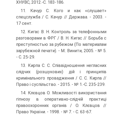
ХНУВС, 2012.-С. 183-186.
11. Качур С. Кого и как «слушает»
спецслужба / С. Качур // Дер­жава. - 2003. -
17 сент.
12. Кигас В. Н. Контроль за телефонными
разговорами в ФРГ / В. Н. Кигас // Борьба с
преступностью за рубежом (По материа­лам
зарубежной печати). - M.: Винити, 2005. - № 5.
- С. 25-29.
13. Кирпа С. С. Співвідношення негласних
слідчих (розшукових) дій і принципів
кримінального провадження / С. С. Кирпа //
Право і суспільство. - 2015. - № 1.-С. 235-239.
14. Клєвцов О. Можливості використання
гіпнозу в оператив­но-слідчій практиці
правоохоронних органів / О. Клєвцов //
Право України. - 1998. - № 7. - С. 63-67.