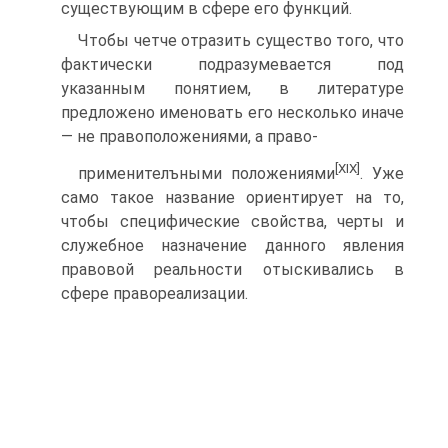
существующим в сфере его функций.
Чтобы четче отразить существо того, что
фактически подразу­мевается под
указанным понятием, в литературе
предложено име­новать его несколько иначе
— не правоположениями, а право-
[XIX]
применителъными положениями
. Уже
само такое название ори­ентирует на то,
чтобы специфические свойства, черты и
служеб­ное назначение данного явления
правовой реальности отыскива­лись в
сфере правореализации.