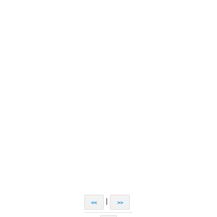
|
<<
>>