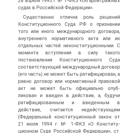
28 апреля 1995 г. № 1-ФКЗ «Об арбитражных
судах в Россий­ской Федерации».
Существенно отлична роль решений
Конституционного Суда РФ о признании
того или иного международного договора,
внут­реннего нормативного акта или их
отдельных частей неконститу­ционными. С
момента вступления в силу такого
постановления Конституционного Суда
соответствующий международный дого­вор
(его часть) не может быть ратифицирован, а
равно договор или нормативный правовой
акт не может быть официально опуб­
ликован и введен в действие, а, будучи
ратифицированным и вве­денным в
действие, считается недействующим
(Федеральный кон­ституционный закон от
21 июля 1994 г. № 1-ФКЗ «О Конститу­
ционном Суде Российской Федерации», ст.