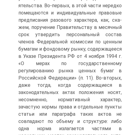
ятельства. Во-первых, в этой части нередко
помещаются и инди­видуальные правовые
предписания разового характера, как, ска­
жем, поручение Правительству в месячный
срок утвердить персо­нальный состав
членов Федеральной комиссии по ценным
бума­гам и фондовому рынку, содержащееся
в Указе Президента РФ от 4 ноября 1994 г.
«О мерах по государственному
регулированию рынка ценных бумаг в
Российской Федерации» (п. 11). Во-вто­рых,
даже тогда, когда содержащиеся в
законодательных актах положения носят,
несомненно, нормативный характер,
зачастую нормы права и отдельные пункты
статьи или параграфа таких ак­тов не
совпадают по объему и структуре: либо
одна норма излага­ется частями в