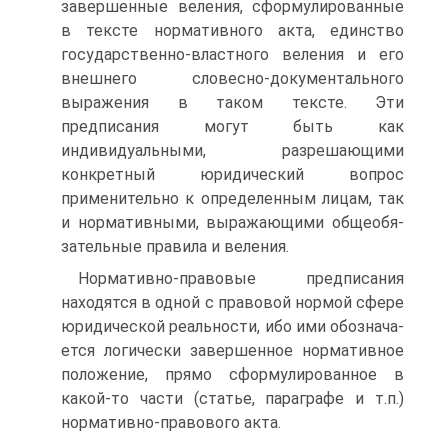
завершенные веления, сформулированные
в тексте нор­мативного акта, единство
государственно-властного веления и его
внешнего словесно-документального
выражения в таком тексте. Эти
предписания могут быть как
индивидуальными, разрешаю­щими
конкретный юридический вопрос
применительно к опре­деленным лицам, так
и нормативными, выражающими общеобя­
зательные правила и веления.
Нормативно-правовые предписания
находятся в одной с пра­вовой нормой сфере
юридической реальности, ибо ими обознача­
ется логически завершенное нормативное
положение, прямо сфор­мулированное в
какой-то части (статье, параграфе и т.п.)
норма­тивно-правового акта.