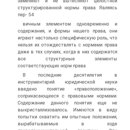
заменяют и не вытесня­ют целостной
структурированной нормы права. Являясь
пер- 54
вичным элементом одновременно и
содержания, и формы на­шего права, они
играют настолько специфическую роль, что
нельзя их отождествлять с нормами права
даже в тех случаях, ког­да в них содержатся
все структурные элементы
соответствующих норм права.
В последние десятилетия в
инструментарий юридической на­уки
введено понятие «правоположение»,
соприкасающееся с пра­вовыми нормами.
Содержание данного понятия еще не
выкрис­таллизовалось. Имеются в виду
попытки охватить им опытные положения,
вырабатываемые в ходе