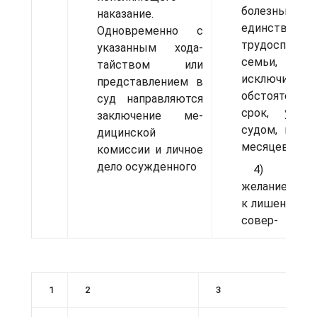
болез­нью ил
наказание.
единственно
Одновременно с
трудоспособн
указанным хода­
семьи, д
тайством или
исключитель
представлением в
обстоя­тельст
суд направляются
срок, устан
заключение ме­
судом, но н
дицинской
месяцев;
комиссии и личное
де­ло осужденного
4) добро
желание осу
к лишению с
совер-
1
2
3