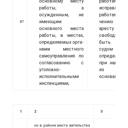
основному месту
работам,
работы, а
исправител
осужденным, не
работам, о
имеющим
чению св
87
основного места
аресту или л
рабо­ты, в местах,
свободы 
определяемых орга­
быть отср
нами местного
судом
самоуправления по
определенн
согласованию с
при наличии
уголовно­
из след
исполнительными
оснований:
инспекциями,
1
2
3
но в районе места жительства