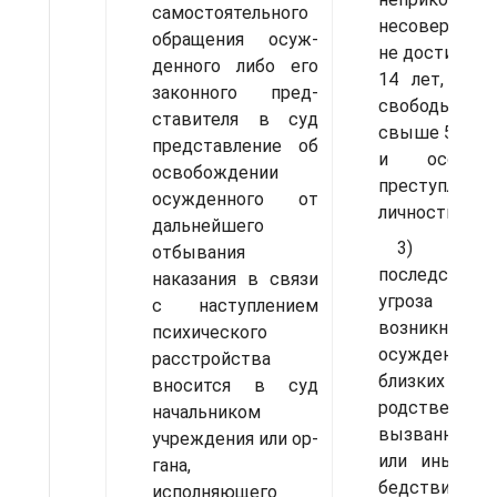
само­стоятельного
несовер­шенн
обращения осуж­
не достигших
денного либо его
14 лет, или
законного пред­
свободы 
ставителя в суд
свыше 5 лет 
представление об
и осо­бо
освобождении
преступлени
осужденного от
личности;
дальнейшего
3) т
отбывания
последст
наказания в связи
угроз
с наступлением
возникнове
психиче­ского
осужденного
расстройства
близких
вносится в суд
родственнико
начальником
вызванные 
учреждения или ор­
или иным ст
гана,
бедствием,
исполняющего