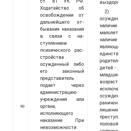
ст. 81 УК РФ.
выздоровлени
Ходатайство об
2) берем
освобождении от
осужденн
дальнейшего от­
наличие
бывания наказания
малолетних
в связи с на­
наличие у осу
ступлением
являюще­гося
психического рас­
единственн
стройства
родителем, ма
осужденный либо
детей - до д
его законный
младшим р
представитель
возраста 14
подает через
исключением
администрацию
осужденны
учреждения или
раничению 
органа,
90
лишению сво
исполняющего
преступлени
нака­зание. При
поло­вой
невозможности
неприкоснов