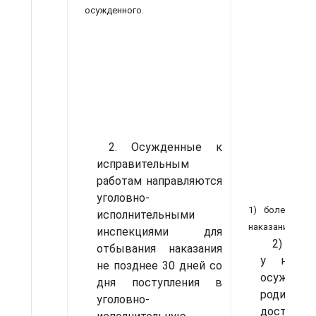
осужденного.
2. Осужденные к
исправительным
работам направляются
уголовно­
1) болезнь о
исполнительными
наказания, - д
инспекциями для
2) бере
отбывания наказания
у нее м
не позд­нее 30 дней со
осужденн
дня поступления в
родител
уголовно-
достижен