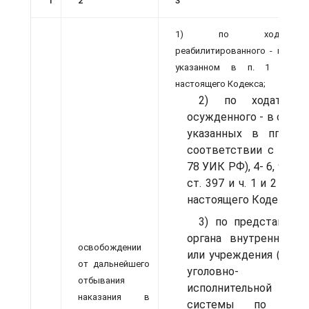
1
2
3
1) по ходатайст
реабилитирован­ного - в случа
указанном в п. 1 ст. 3
настоящего Кодекса;
2) по ходатайст
осужденного - в случая
указанных в пп. 3 
соот­ветствии с ч. 2 с
78 УИК РФ), 4- 6, 9, 11-
ст. 397 и ч. 1 и 2 ст. 3
настоящего Кодекса;
3) по представлен
органа внут­ренних д
освобождении
или учреждения (орган
от дальнейшего
уголовно-
от­бывания
исполнительной
наказания в
системы по мес