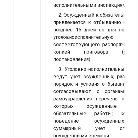
исполнительными ин­спекциями.
2. Осужденный к обязательным 
привлекается к отбыва­нию наказ
позднее 15 дней со дня поступл
уголовно­исполнительную инс
соот­ветствующего распоряжения
копией приговора (определ
постановления).
3. Уголовно-исполнительные ин­
ведут учет осужденных; разъясн
порядок и условия отбывания нак
согласовы­вают с органами ме
само­управления перечень объек
которых осужденные отб
обязательные работы; контрол
поведение осужденных; в
суммарный учет отработан
осужденными времени