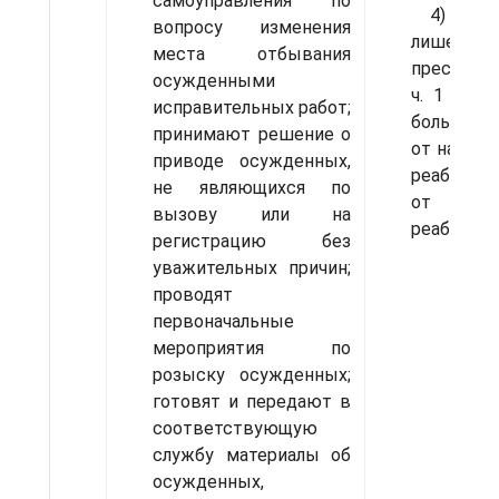
самоуправления по
4) добр
вопросу изменения
лишению 
места отбывания
преступлен
осуж­денными
ч. 1 ст. 
исправительных работ;
больным н
принимают решение о
от нарком
приводе осужденных,
реаби­лит
не являющихся по
от нарк
вызову или на
реабилитац
регистрацию без
уважительных причин;
проводят
первоначальные
мероприятия по
розыску осужденных;
готовят и передают в
соответствующую
службу материалы об
осужден­ных,