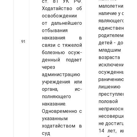
ст. 81 УК РФ.
малолетних 
Хода­тайство об
наличие у осужд
освобождении
являюще­гося
от даль­нейшего
единственным
отбывания
родителем, ма­л
наказания в
91
детей - до дос
связи с тяжелой
младшим реб
болезнью осуж­
возраста 14 л
денный подает
исключением
через
осужденных 
администра­цию
раничению св
учреждения или
лишению сво­б
органа, ис­
преступления 
полняющего
поло­вой
наказание.
неприкосновен
Одновре­менно с
несовер­шеннол
указанным
не достигших в
ходатайством в
14 лет, или л
суд