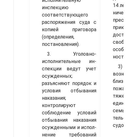
исполнительную
14 лет, з
инспек­цию
ничению 
соответствующего
преступ
распоряже­ния суда с
прикоснов
копией приговора
достигши
(опре­деления,
свободы 
постановления).
особо тя
3. Уголовно-
ности;
исполнительные ин­
3) тяж
спекции ведут учет
возникно
осужденных;
близких
разъясняют порядок и
пожаром 
условия от­бывания
тяжело
наказания;
единстве
контролируют
семьи, д
соблюдение условий
тельства
отбывания наказания
судом, но
осужденными и испол­
нение требований