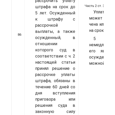
рассрочить упла­ту
Часть 2 ст. 398:
штрафа на срок до
Уплата 
5 лет. Осужденный
может быть
к штрафу с
чена или рас
рассроч­кой
на срок до
выплаты, а также
86
осужден­ный, в
5 лет,
отношении
немедленная
которого суд в
его являет
соответствии с ч. 2
осужденного
настоящей ста­тьи
можной
принял решение о
рассрочке уплаты
штрафа, обязаны в
течение 60 дней со
дня вступления
приго­вора или
решения суда в
законную силу