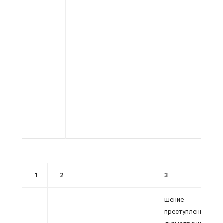
1
2
3
шение вп
преступлений