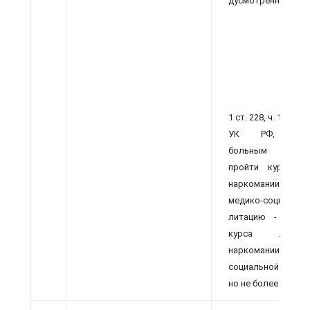
дусмотренных ч.
1 ст. 228, ч. 1 ст. 23
УК РФ, призн
больным нарко
пройти курс ле
наркомании, 
медико-социальну
литацию - до о
курса ле­че
наркомании и 
социальной реаби
но не более 5 лет