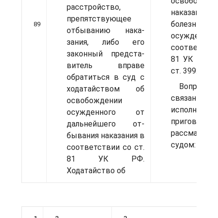
освобожде
расстройство,
наказания в
препятствующее
болезнью
89
отбыванию нака­
осужденн
зания, либо его
соответстви
законный предста­
81 УК РФ...
витель вправе
ст. 399:
обратиться в суд с
Вопросы,
ходатайством об
связан
освобождении
исполнение
осужденного от
приговора,
дальнейшего от­
рассматрив
бывания наказания в
судом:
соответствии со ст.
81 УК РФ.
Ходатайство об