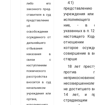
4.1) п
либо его
представлению
законного пред­
учреждения или орган
ставителя в суд
исполняющего наказ
представление
ние, - в случая
об
указанных в п. 12 ст. 3
освобождении
настоящего Кодекса,
осужденного от
от­ношении лиц
дальнейшего
которое осуждено 
отбывания
совершение в возрас
наказания в
старше
связи с
наступлением
18 лет преступлен
психиче­ского
против поло­в
расстройства
неприкосновенности
вносится в суд
несовер­шеннолетнего,
начальником
не достигшего воз­рас
учреждения или
14 лет, и призна
ор­гана,
страдаю­щим
исполняющего