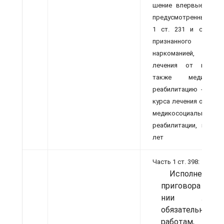
шение впервые прест
пре­дусмотренных ч. 1 с
1 ст. 231 и ст. 23
признан­ного б
наркоманией, прой
лечения от нарком
также медико-соц
реаби­литацию - до о
курса ле­чения от нар
медико­социальной
реабилитации, но не
лет
Часть 1 ст. 398:
Исполнение
приговора об о
нии лиц
обязательным
работам,