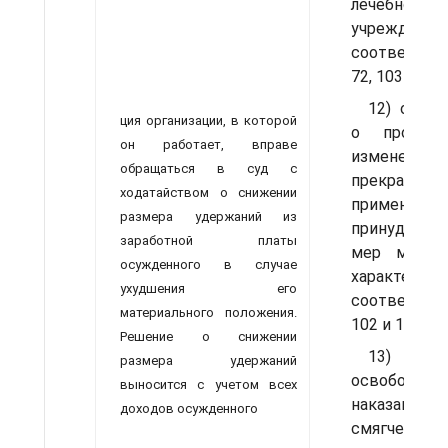
лечебном
учрежде
соответстви
72, 103 и 10
12) о наз
ция организации, в которой
о продлен
он ра­ботает, вправе
изменении
обращаться в суд с
прекращени
ходатайством о снижении
применения
размера удержаний из
принудител
заработной платы
мер медиц
осужденного в случае
характ
ухудшения его
соответ­стви
материального положения.
102 и 104 УК
Решение о снижении
13)
размера удержаний
освобожде
выносится с учетом всех
наказания
доходов осужденного
смягчении