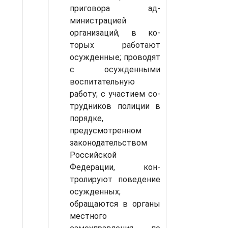
приговора ад­
министрацией
организаций, в ко­
торых работают
осужденные; проводят
с осужденными
воспита­тельную
работу; с участием со­
трудников полиции в
порядке,
предусмотренном
законодательст­вом
Российской
Федерации, кон­
тролируют поведение
осужден­ных;
обращаются в органы
мест­ного