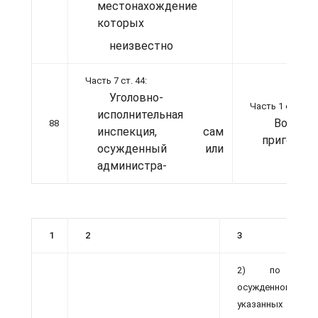
местонахождение
которых
неизвестно
Часть 7 ст. 44:
Уголовно-
Часть 1 ст. 399:
исполнительная
Вопрос
88
инспекция, сам
приговора
осужденный или
администра-
1
2
3
2) по ходат
осужденного - в
указанных в пп. 3