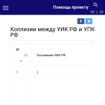
Помощь проекту
<<
↑
>>
Коллизии между УИК РФ и УПК
РФ
№
п/
Положение УИК РФ
п
1
2