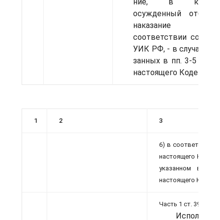
ние, в которо
осужденный отбы­ва
наказание 
соответствии со ст. 
УИК РФ, - в случаях, ук
занных в пп. 3-5 ст. 3
настояще­го Кодекса;
1
2
3
6) в соответствии с 
на­стоящего Кодекса
ука­занном в п. 
настоящего Кодекс
Часть 1 ст. 398:
Исполнени