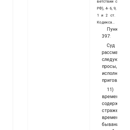
ветствии с ч. 2 с
РФ), 4- 6, 9, 11-15 с
1 и 2 ст. 398 н
Кодекса...
Пункты 11
397:
Суд
рассматрив
следующи
просы, связ
исполнение
приговора: ...
11) о 
времени
содержан
стражей, 
времени
быван