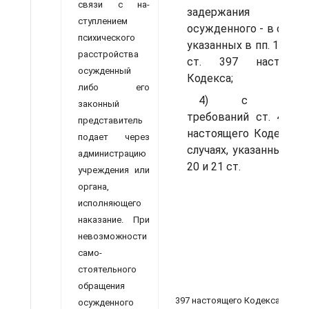
связи с на­
задержания
ступлением
осужденного - в случая
психического
указанных в пп. 18 и 18
рас­стройства
ст. 397 настояще
осужденный
Кодекса;
либо его
4) с учето
законный
требований ст. 469-4
представитель
настоящего Кодекса -
подает через
случаях, указанных в п
администрацию
20 и 21 ст.
учреждения или
органа,
исполняющего
нака­зание. При
невозможности
само­
стоятельного
обращения
397 на­стоящего Кодекса;
осуж­денного