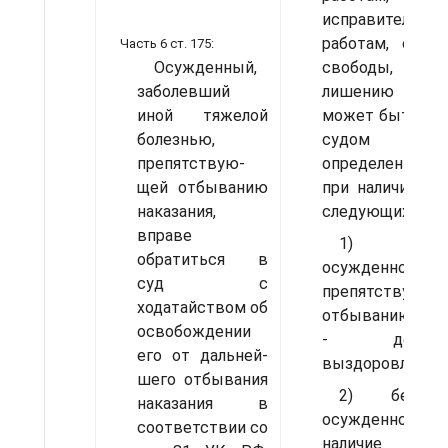
исправительны
работам, огран
Часть 6 ст. 175:
Осужденный,
свободы, арес
заболевший
лише­нию св
иной тяжелой
может быть отс
болезнью,
судом
препятствую­
определенны
щей отбыванию
при наличии од
наказания,
следующих осно
вправе
1) бол
обратиться в
осужденного,
суд с
препятст­вующа
ходатайством об
отбыванию нака
освобождении
- до 
его от дальней­
выздоровления;
шего отбывания
2) беремен
наказания в
осужденно
соот­ветствии со
наличие у