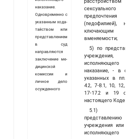
расстройством
наказание.
сексуального
Одновременно с
предпочтения
указанным хода­
(педофилией), не и
тайством или
ключающим
представлением
вменяемости;
в суд
5) по представлен
направляются
учреждения,
заключение ме­
исполняющего
дицинской
наказание, - в слу­чая
комиссии и
указанных в пп. 2, 4.
личное де­ло
4.2, 7-8.1, 10, 12, 13, 1
осужденного
17-17.2 и 19 ст. 3
настоящего Кодекса;
5.1) п
представлению
учреждения или орган
исполняющего наказ