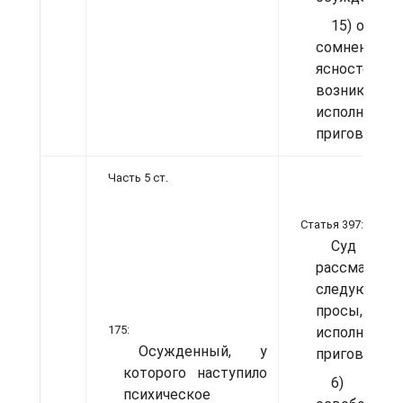
15) о раз
сомнений
ясностей,
возникающ
испол­нении
приговора
Часть 5 ст.
Статья 397:
Суд
рассматрив
следующи
просы, связ
175:
исполнение
Осужденный, у
приговора: ...
которого наступи­ло
6)
психическое