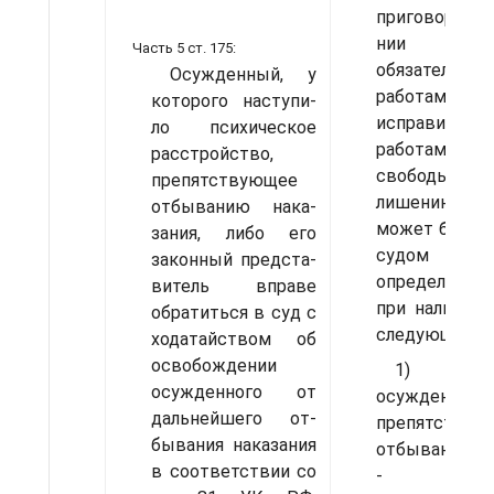
приговора о
нии л
Часть 5 ст. 175:
обязательны
Осужденный, у
работам,
которого наступи­
исправитель
ло психическое
работам, огр
расстройство,
свободы, ар
препятствующее
лише­нию 
отбыванию нака­
может быть о
зания, либо его
судо
законный предста­
определенн
витель вправе
при наличии 
обратиться в суд с
следующих ос
ходатайством об
освобождении
1) бо
осужденного от
осужденного,
дальнейшего от­
препятст­вую
бывания наказания
отбыванию н
в соответствии со
- до