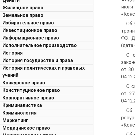
Деньги
июля 
Жилищное право
«Конс
Земельное право
Избирательное право
Об 
Инвестиционное право
тронн
Информационное право
ФЗ. Д
Исполнительное производство
(дата 
История
О с
История государства и права
закон
История политических и правовых
от 30
учений
04.12.
Конкурсное право
О с
Конституционное право
от 27
Корпоративное право
04.12.
Криминалистика
Об 
Криминология
ресур
Маркетинг
«Конс
Медицинское право
Об 