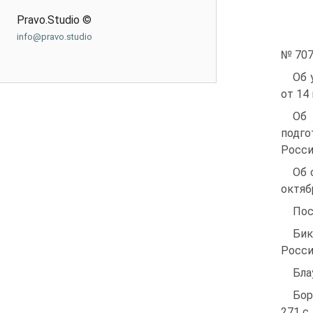
Pravo.Studio ©
info@pravo.studio
№ 707
Об 
от 14 
Об 
подго
Росси
Об 
октяб
Пос
Бик
Росси
Бла
Бор
271 с.