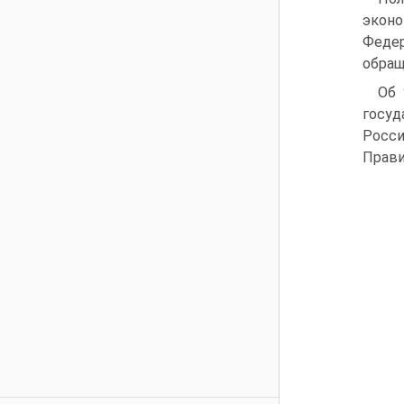
эконо
Федер
обраще
Об 
госуд
Росс
Прави