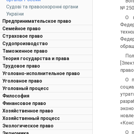
Воп
Судові та правоохоронні органи
№ 250
України
О п
Предпринимательское право
Феде
Семейное право
техно
Страховое право
Федер
Судопроизводство
обраще
Таможенное право
Пол
Теория государства и права
[Элек
Трудовое право
право
Уголовно-исполнительное право
О п
Уголовное право
соци
Уголовный процесс
утра
Философия
разра
Финансовое право
эконо
Хозяйственное право
новле
Хозяйственный процесс
«Конс
Экологическое право
О п
Экономика