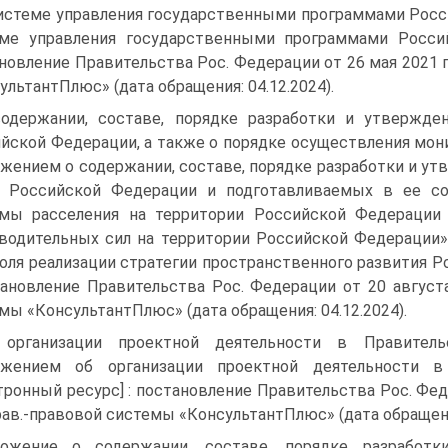
истеме управления государственными программами Рос­
ме управле­ния государственными программами Россий
новление Правительства Рос. Феде­рации от 26 мая 2021 г
ультантПлюс» (дата обращения: 04.12.2024).
одержании, составе, порядке разработки и утвержден
йской Федерации, а также о порядке осуществления монит
жением о содержании, составе, поряд­ке разработки и ут
я Российской Федерации и подготавливаемых в ее с
мы расселения на тер­ритории Российской Федерации
водительных сил на территории Российской Федерации»
о­ля реализации стратегии пространственного развития Р
тановление Пра­вительства Рос. Федерации от 20 август
мы «КонсультантПлюс» (дата обращения: 04.12.2024).
 организации проектной деятельности в Правитель
ожением об организации про­ектной деятельности в
тронный ресурс] : постановление Правительства Рос. Феде
рав.-правовой системы «КонсультантПлюс» (дата обращения
ожение о содержании, составе, порядке разработк