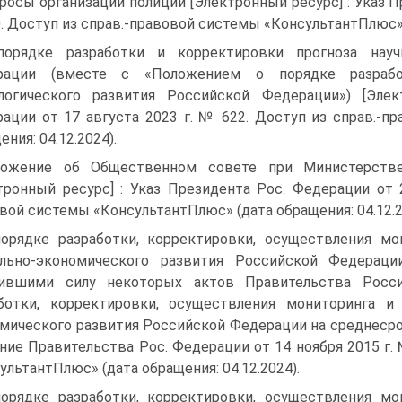
росы организации полиции [Электронный ресурс] : Указ П
. Доступ из справ.-правовой системы «КонсультантПлюс» (д
орядке разработки и корректировки прогноза научно
рации (вместе с «Поло­жением о порядке разработ
логического развития Российской Федерации») [Элек
ации от 17 августа 2023 г. № 622. Доступ из справ.-п
ния: 04.12.2024).
ожение об Общественном совете при Министерстве
тронный ресурс] : Указ Прези­дента Рос. Федерации от 
вой системы «КонсультантПлюс» (дата обращения: 04.12.2
орядке разработки, корректировки, осуществления мон
ально-экономиче­ского развития Российской Федерац
тившими силу некоторых актов Правительства Росс
ботки, кор­ректировки, осуществления мониторинга и
мического развития Российской Феде­рации на среднесроч
ние Правительства Рос. Федерации от 14 ноября 2015 г.
ультантПлюс» (дата обращения: 04.12.2024).
орядке разработки, корректировки, осуществления мон