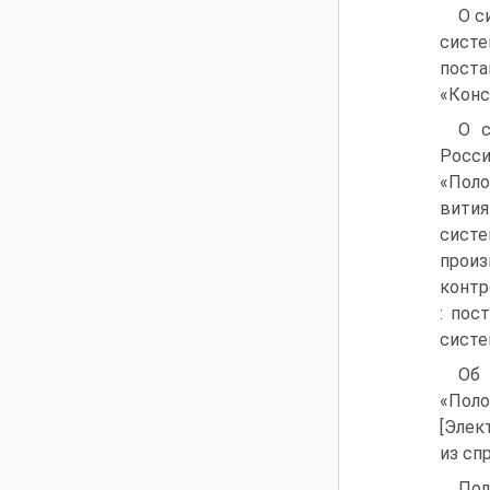
О с
систе
поста
«Конс
О с
Росси
«Поло
вити
систе
произ
контр
: пос
систе
Об
«Пол
[Элек
из сп
Пол