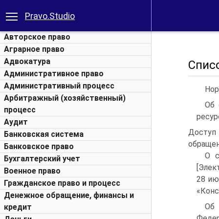
Pravo.Studio
Авторское право
Аграрное право
Адвокатура
Спис
Административное право
Административный процесс
Нор
Арбитражный (хозяйственный)
Об 
процесс
ресур
Аудит
Доступ 
Банковская система
обращени
Банковское право
О с
Бухгалтерский учет
[Элек
Военное право
28 ию
Гражданское право и процесс
«Конс
Денежное обращение, финансы и
Об
кредит
Федер