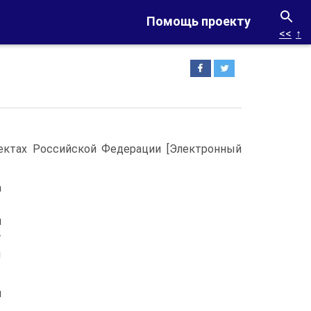
Помощь проекту
<<
↑
ек­тах Российской Федерации [Электронный
а
и
т
ы
й
1