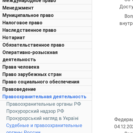
Международное право
Досту
Менеджмент
Муниципальное право
Воп
Налоговое право
внутр
Наследственное право
Нотариат
Обязательственное право
Оперативно-розыскная
деятельность
Права человека
Право зарубежных стран
Право социального обеспечения
Правоведение
Правоохранительная деятельность
Правоохранительные органы РФ
Прокурорский надзор РФ
Прокурорський нагляд в Україні
Федерац
Судебные и правоохранительные
04.12.20
органы России