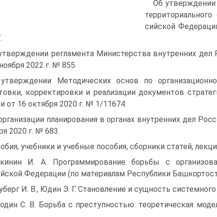
Об утверждении 
территориального
сийской Федерации
.
утверждении регламента Министерства внутренних дел 
ноября 2022 г. № 855.
утверждении Методических основ по организацион
товки, корректировки и реализации документов стратег
и от 16 октября 2020 г. № 1/11674.
организации планирования в органах внутренних дел Рос­
ря 2020 г. № 683.
обия, учебники и учебные пособия, сборники статей, лекц
кинин И. А. Программирование борьбы с организова
йской Федерации (по материалам Республики Башкортостан) : 
уберг И. В., Юдин Э. Г. Становление и сущность системно­го п
один С. В. Борьба с преступностью: теоретическая модел