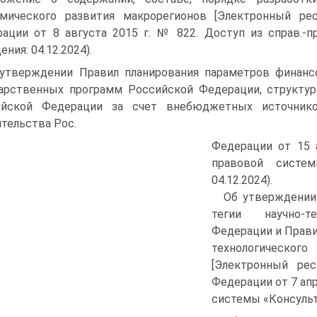
мического разви­тия макрорегионов [Электронный рес
ации от 8 августа 2015 г. № 822. Доступ из справ.-
ния: 04.12.2024).
утверждении Правил планирования параметров финансо
арственных программ Российской Федерации, структу
ийской Федерации за счет внебюджетных источников
тельства Рос.
Федера­ции от 15 
правовой систе­
04.12.2024).
Об утверждении
тегии научно-т
Федерации и Прави
технологи­ческ
[Электронный рес
Федерации от 7 апр
системы «Консульта