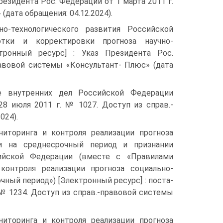
резидента Рос. Федерации от 1 марта 2011 г.
ата обраще­ния: 04.12.2024).
-тех­нологического развития Российской
ки и корректировки прогноза науч­но-
­тронный ресурс] : Указ Президента Рос.
равовой системы «Консультант- Плюс» (дата
 внутрен­них дел Российской Федерации
28 июля 2011 г. № 1027. Доступ из справ.-
024).
и­торинга и контроля реализации прогноза
ии на среднесрочный период и признании
ийской Федерации (вместе с «Правилами
 контроля реализации прогноза социально-
ный период») [Электронный ресурс] : поста­
 № 1234. Доступ из справ.-правовой системы
ито­ринга и контроля реализации прогноза