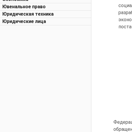
социа
Ювенальное право
разра
Юридическая техника
эконо
Юридические лица
поста
Феде­ра
обращени